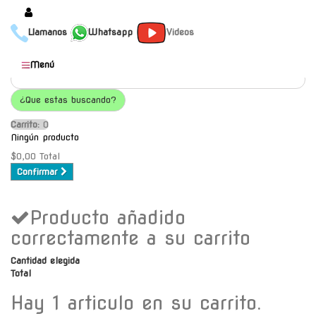
Llamanos
Whatsapp
Videos
Productos
Menú
Populares
¿Que estas buscando?
Categorías
Carrito:
O
Marcas
Ningún producto
Mayoristas
$0,00
Total
Confirmar
Contacto
Producto añadido
-
Envío gratis a C.A.B.A. a
correctamente a su carrito
partir de $30000
Cantidad elegida
Total
Hay 1 articulo en su carrito.