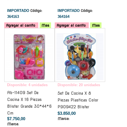
IMPORTADO
Código:
IMPORTADO
Código:
364163
364164
Agregar al carrito
Mas
Agregar al carrito
Mas
-
-
Disponible: 4 unidades
Disponible: 20 unidades
Ab-11409 Set De
Set De Cocina X 8
Cocina X 16 Piezas
Piezas Plasticas Color
Blister Grande 30*44*6
P909422 Blister
Cm
$3.850,00
$7.750,00
Marca:
Marca: