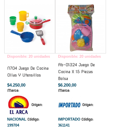
-
-
Disponible: 20 unidades
Disponible: 20 unidades
Ab-01324 Juego De
N704 Juego De Cocina
Cocina X 15 Piezas
Ollas Y Utensillos
Bolsa
$4.250,00
$6.200,00
Marca:
Marca:
Origen:
Origen:
NACIONAL
Código:
IMPORTADO
Código:
199704
361141