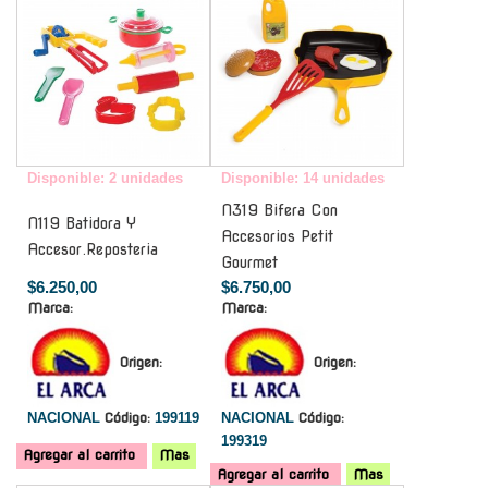
Disponible: 2 unidades
Disponible: 14 unidades
N319 Bifera Con
N119 Batidora Y
Accesorios Petit
Accesor.Reposteria
Gourmet
$6.250,00
$6.750,00
Marca:
Marca:
Origen:
Origen:
NACIONAL
Código:
199119
NACIONAL
Código:
199319
Agregar al carrito
Mas
Agregar al carrito
Mas