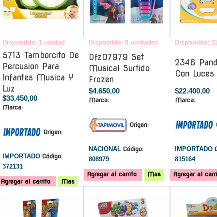
Disponible: 1 unidad
Disponible: 8 unidades
Disponible: 1
5713 Tamborcito De
Dfz07979 Set
2346 Pand
Percusion Para
Musical Surtido
Con Luces
Infantes Musica Y
Frozen
Luz
$4.650,00
$22.400,00
$33.450,00
Marca:
Marca:
Marca:
Origen:
Origen:
NACIONAL
Código:
IMPORTADO
IMPORTADO
Código:
808979
815164
372131
Agregar al carrito
Mas
Agregar al carr
Agregar al carrito
Mas
-
-