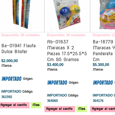
Disponible: 20 unidades
Disponible: 20 unidades
Disponible: 1
Ab-01637
Ba-16779 
Ba-01941 Flauta
Maracas X 2
Maracas 
Dulce Blister
Piezas 17.5*25.5*5
Pandereta
Cm 95 Gramos
Cm
$2.000,00
$3.400,00
$5.300,00
Marca:
Marca:
Marca:
Origen:
Origen:
IMPORTADO
Código:
IMPORTADO
Código:
IMPORTADO
361592
364060
364176
Agregar al carrito
Mas
Agregar al carrito
Mas
Agregar al carr