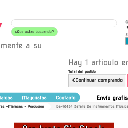
C
N
¿Que estas buscando?
$
amente a su
Hay 1 articulo en
Total del pedido
Continuar comprando
Envío grati
arcas
Mayoristas
Contacto
tas -Maracas - Percusion
Ba-18434 Setalle De Instrumentos Music