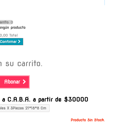
arrito:
O
ingún producto
0,00
Total
Confirmar
 su carrito.
Abonar
-
s a C.A.B.A. a partir de $30000
ales X 3Piezas 21*18*8 Cm
Producto Sin Stock.