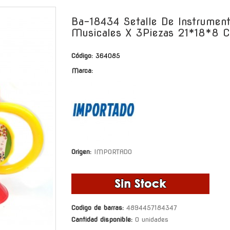
-
Ba-18434 Setalle De Instrumen
Musicales X 3Piezas 21*18*8 
Código:
364085
Marca:
Origen:
IMPORTADO
Codigo de barras:
4894457184347
Cantidad disponible:
0 unidades