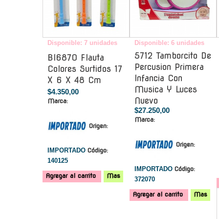
Disponible: 7 unidades
Disponible: 6 unidades
5712 Tamborcito De
Bl6870 Flauta
Percusion Primera
Colores Surtidos 17
Infancia Con
X 6 X 48 Cm
Musica Y Luces
$4.350,00
Nuevo
Marca:
$27.250,00
Marca:
Origen:
Origen:
IMPORTADO
Código:
140125
IMPORTADO
Código:
Agregar al carrito
Mas
372070
Agregar al carrito
Mas