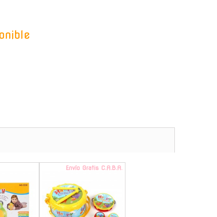
onible
-
Envío Gratis C.A.B.A.