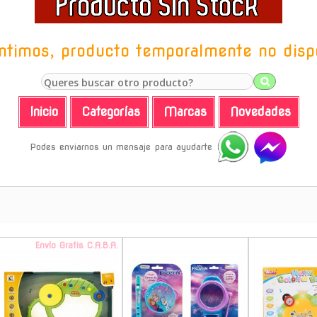
ntimos, producto temporalmente no disp
Inicio
Categorías
Marcas
Novedades
Podes enviarnos un mensaje para ayudarte
Envío Gratis C.A.B.A.
-