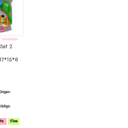
7 unidades
Set 2
Y
 17*15*6
Origen:
Código:
ito
Mas