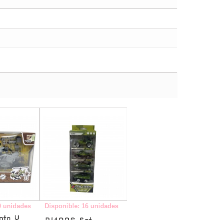
-
-
0 unidades
Disponible: 16 unidades
oto Y