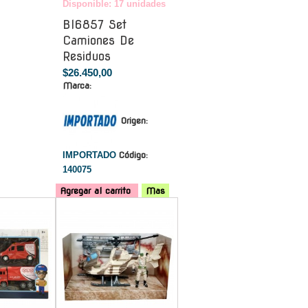
Disponible: 17 unidades
Bl6857 Set
Camiones De
Residuos
$26.450,00
Marca:
Origen:
IMPORTADO
Código:
140075
Agregar al carrito
Mas
-
-