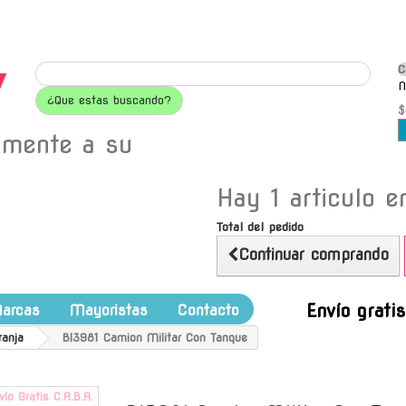
C
N
¿Que estas buscando?
$
amente a su
Hay 1 articulo en
Total del pedido
Continuar comprando
Envío grati
arcas
Mayoristas
Contacto
ranja
Bl3981 Camion Militar Con Tanque
vío Gratis C.A.B.A.