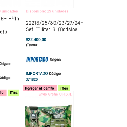
0 unidades
Disponible: 15 unidades
B-1-Ylh
22213/25/30/23/27/24-
Set Militar 6 Modelos
eful
$22.400,00
Marca:
Origen:
Origen:
IMPORTADO
Código:
Código:
374820
Agregar al carrito
Mas
ito
Mas
Envío Gratis C.A.B.A.