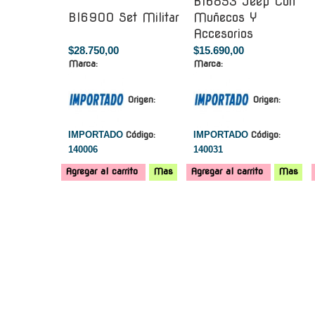
Bl6853 Jeep Con
Bl6900 Set Militar
Muñecos Y
Accesorios
$28.750,00
$15.690,00
Marca:
Marca:
Origen:
Origen:
IMPORTADO
Código:
IMPORTADO
Código:
140006
140031
Agregar al carrito
Mas
Agregar al carrito
Mas