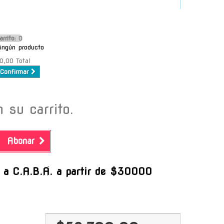
arrito:
O
ingún producto
0,00
Total
Confirmar
 su carrito.
Abonar
-
s a C.A.B.A. a partir de $30000