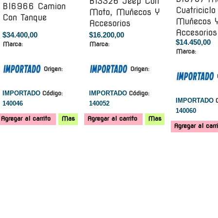
Bl3326 Jeep Con
Bl6966 Camion
Cuatricicl
Moto, Muñecos Y
Con Tanque
Muñecos 
Accesorios
Accesorios
$34.400,00
$16.200,00
$14.450,00
Marca:
Marca:
Marca:
Origen:
Origen:
IMPORTADO
Código:
IMPORTADO
Código:
IMPORTADO
140046
140052
140060
Agregar al carrito
Mas
Agregar al carrito
Mas
Agregar al carr