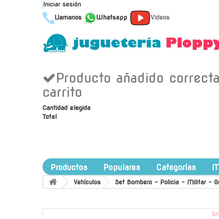
Iniciar sesión
Llamanos
Whatsapp
Videos
Producto añadido correct
carrito
Cantidad elegida
Total
Productos
Populares
Categorías
M
Vehículos
Set Bombero - Policia - Militar - G
En