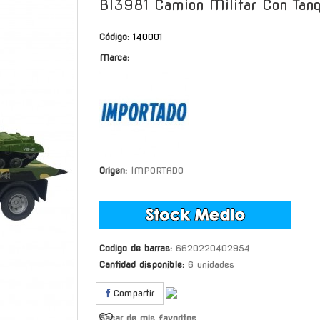
Bl3981 Camion Militar Con Tan
Código:
140001
Marca:
Origen:
IMPORTADO
Codigo de barras:
6620220402954
Cantidad disponible:
6 unidades
Compartir
Sacar de mis favoritos