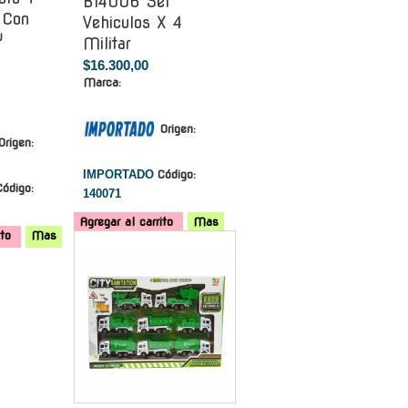
Bl4006 Set
o Con
Vehiculos X 4
Y
Militar
$16.300,00
Marca:
Origen:
Origen:
IMPORTADO
Código:
Código:
140071
Agregar al carrito
Mas
ito
Mas
-