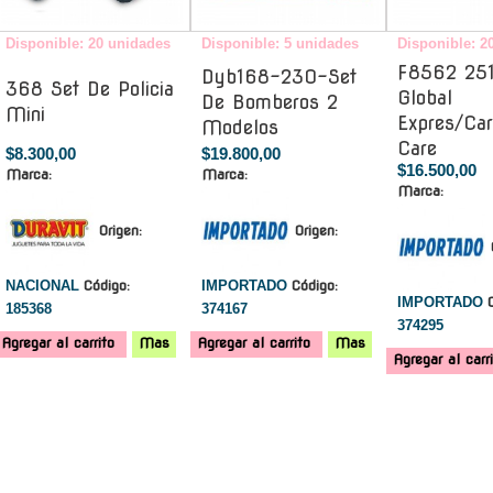
Disponible: 20 unidades
Disponible: 5 unidades
Disponible: 2
F8562 251
Dyb168-230-Set
368 Set De Policia
Global
De Bomberos 2
Mini
Expres/Car
Modelos
Care
$8.300,00
$19.800,00
$16.500,00
Marca:
Marca:
Marca:
Origen:
Origen:
NACIONAL
Código:
IMPORTADO
Código:
IMPORTADO
185368
374167
374295
Agregar al carrito
Mas
Agregar al carrito
Mas
Agregar al carr