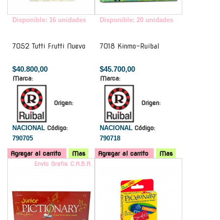
Disponible: 16 unidades
Disponible: 20 unidades
7052 Tutti Frutti Nuevo
7018 Kinmo-Ruibal
$40.800,00
$45.700,00
Marca:
Marca:
Origen:
Origen:
NACIONAL
Código:
NACIONAL
Código:
790705
790718
Agregar al carrito
Mas
Agregar al carrito
Mas
Envío Gratis C.A.B.A.
-