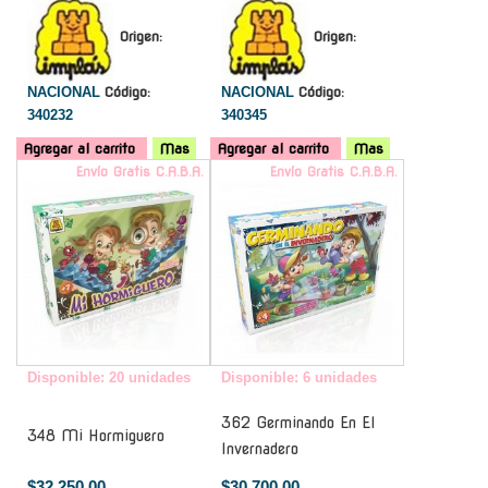
Origen:
Origen:
NACIONAL
Código:
NACIONAL
Código:
340232
340345
Agregar al carrito
Mas
Agregar al carrito
Mas
Envío Gratis C.A.B.A.
Envío Gratis C.A.B.A.
Disponible: 20 unidades
Disponible: 6 unidades
362 Germinando En El
348 Mi Hormiguero
Invernadero
$32.250,00
$30.700,00