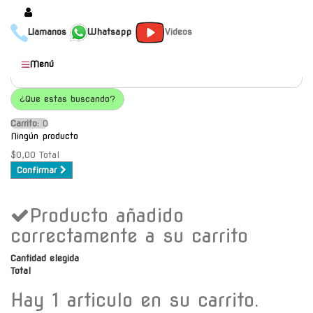
Llamanos
Whatsapp
Videos
Productos
Menú
Populares
¿Que estas buscando?
Categorías
Carrito:
O
Marcas
Ningún producto
Mayoristas
$0,00
Total
Confirmar
Contacto
Producto añadido
-
Envío gratis a C.A.B.A. a
correctamente a su carrito
partir de $30000
Cantidad elegida
Total
Hay 1 articulo en su carrito.