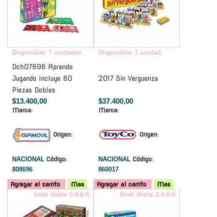
Disponible: 7 unidades
Disponible: 1 unidad
Dch07696 Aprendo
Jugando Incluye 60
2017 Sin Verguenza
Piezas Dobles
$13.400,00
$37.400,00
Marca:
Marca:
Origen:
Origen:
NACIONAL
Código:
NACIONAL
Código:
808696
860017
Agregar al carrito
Mas
Agregar al carrito
Mas
Envío Gratis C.A.B.A.
Envío Gratis C.A.B.A.