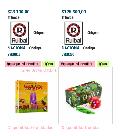
$23.100,00
$125.600,00
Marca:
Marca:
Origen:
Origen:
NACIONAL
Código:
NACIONAL
Código:
790003
790090
Agregar al carrito
Mas
Agregar al carrito
Mas
Envío Gratis C.A.B.A.
-
Disponible: 20 unidades
Disponible: 1 unidad