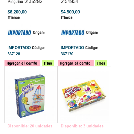
Pingüino 2133292
2154954
$6.200,00
$4.500,00
Marca:
Marca:
Origen:
Origen:
IMPORTADO
Código:
IMPORTADO
Código:
367128
367130
Agregar al carrito
Mas
Agregar al carrito
Mas
-
-
Disponible: 20 unidades
Disponible: 3 unidades