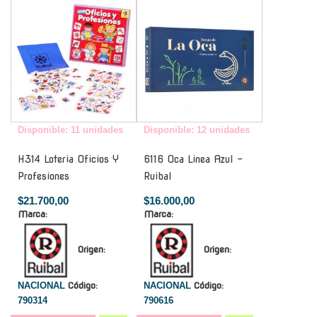
Disponible: 11 unidades
Disponible: 12 unidades
H314 Loteria Oficios Y
6116 Oca Linea Azul -
Profesiones
Ruibal
$21.700,00
$16.000,00
Marca:
Marca:
Origen:
Origen:
NACIONAL
Código:
NACIONAL
Código:
790314
790616