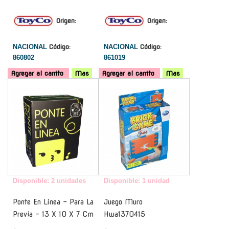
Origen:
Origen:
NACIONAL
Código:
NACIONAL
Código:
860802
861019
Agregar al carrito
Mas
Agregar al carrito
Mas
-
-
Disponible: 2 unidades
Disponible: 1 unidad
Ponte En Línea - Para La
Juego Muro
Previa - 13 X 10 X 7 Cm
Hwa1370415