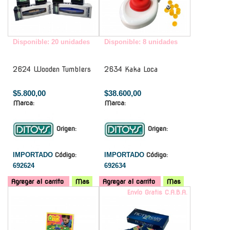
Disponible: 20 unidades
Disponible: 8 unidades
2624 Wooden Tumblers
2634 Kaka Loca
$5.800,00
$38.600,00
Marca:
Marca:
Origen:
Origen:
IMPORTADO
Código:
IMPORTADO
Código:
692624
692634
Agregar al carrito
Mas
Agregar al carrito
Mas
-
Envío Gratis C.A.B.A.