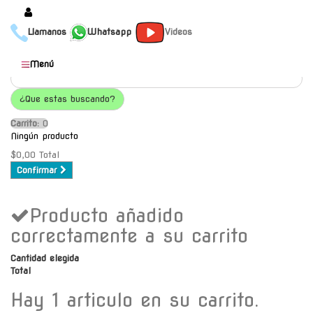
Llamanos
Whatsapp
Videos
Productos
Menú
Populares
¿Que estas buscando?
Categorías
Carrito:
O
Marcas
Ningún producto
Mayoristas
$0,00
Total
Confirmar
Contacto
Producto añadido
-
Envío gratis a C.A.B.A. a
correctamente a su carrito
partir de $30000
Cantidad elegida
Total
Hay 1 articulo en su carrito.