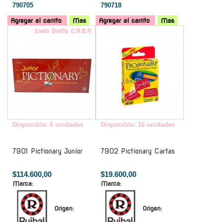
790705
790718
Agregar al carrito
Mas
Agregar al carrito
Mas
Envío Gratis C.A.B.A.
-
Disponible: 6 unidades
Disponible: 16 unidades
7901 Pictionary Junior
7902 Pictionary Cartas
$114.600,00
$19.600,00
Marca:
Marca:
Origen:
Origen: