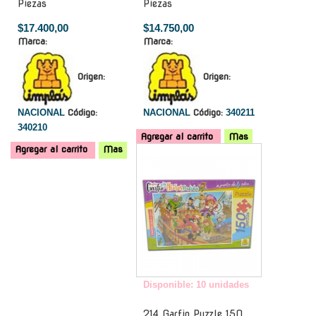
Piezas
Piezas
$17.400,00
$14.750,00
Marca:
Marca:
Origen:
Origen:
NACIONAL
Código:
NACIONAL
Código:
340211
340210
Agregar al carrito
Mas
Agregar al carrito
Mas
-
Disponible: 10 unidades
214 Garfio Puzzle 150