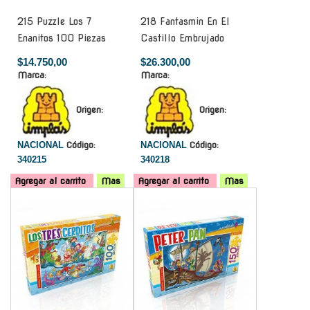
215 Puzzle Los 7
218 Fantasmin En El
Enanitos 100 Piezas
Castillo Embrujado
$14.750,00
$26.300,00
Marca:
Marca:
Origen:
Origen:
NACIONAL
Código:
NACIONAL
Código:
340215
340218
Agregar al carrito
Mas
Agregar al carrito
Mas
-
-