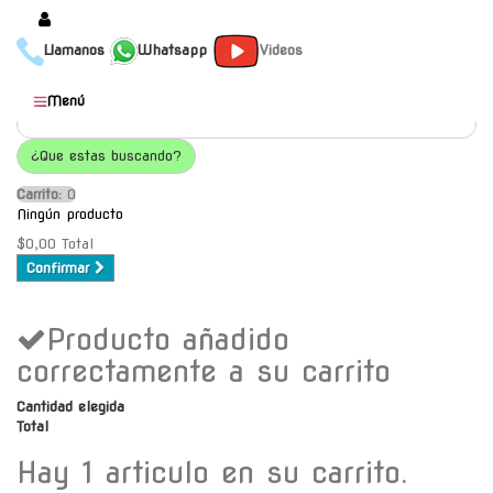
Llamanos
Whatsapp
Videos
Productos
Menú
Populares
¿Que estas buscando?
Categorías
Carrito:
O
Marcas
Ningún producto
Mayoristas
$0,00
Total
Confirmar
Contacto
Producto añadido
-
Envío gratis a C.A.B.A. a
correctamente a su carrito
partir de $30000
Cantidad elegida
Total
Hay 1 articulo en su carrito.