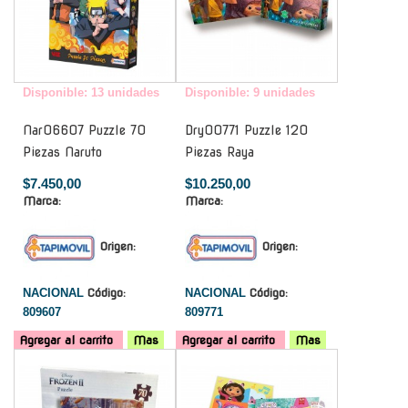
Disponible: 13 unidades
Disponible: 9 unidades
Nar06607 Puzzle 70
Dry00771 Puzzle 120
Piezas Naruto
Piezas Raya
$7.450,00
$10.250,00
Marca:
Marca:
Origen:
Origen:
NACIONAL
Código:
NACIONAL
Código:
809607
809771
Agregar al carrito
Mas
Agregar al carrito
Mas
-
-