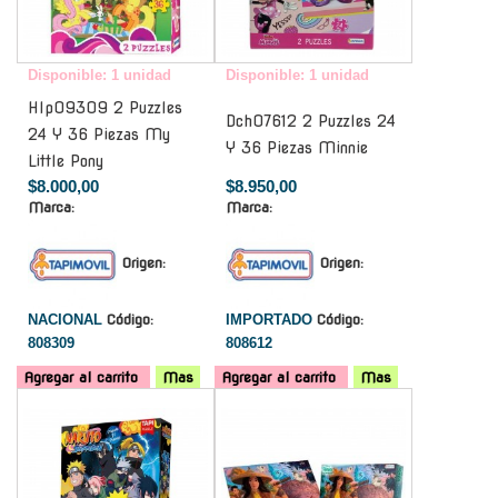
Disponible: 1 unidad
Disponible: 1 unidad
Hlp09309 2 Puzzles
Dch07612 2 Puzzles 24
24 Y 36 Piezas My
Y 36 Piezas Minnie
Little Pony
$8.000,00
$8.950,00
Marca:
Marca:
Origen:
Origen:
NACIONAL
Código:
IMPORTADO
Código:
808309
808612
Agregar al carrito
Mas
Agregar al carrito
Mas
-
-