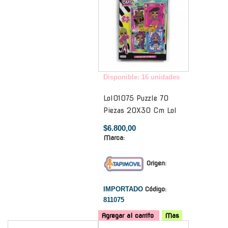
Disponible: 16 unidades
Lol01075 Puzzle 70
Piezas 20X30 Cm Lol
$6.800,00
Marca:
Origen:
IMPORTADO
Código:
811075
Agregar al carrito
Mas
-
-