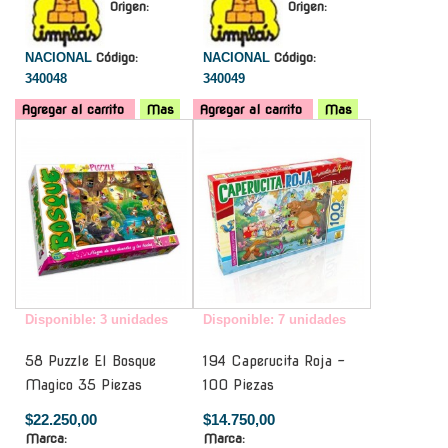
Origen:
Origen:
NACIONAL
Código:
NACIONAL
Código:
340048
340049
Agregar al carrito
Mas
Agregar al carrito
Mas
-
-
Disponible: 3 unidades
Disponible: 7 unidades
58 Puzzle El Bosque
194 Caperucita Roja -
Magico 35 Piezas
100 Piezas
$22.250,00
$14.750,00
Marca:
Marca: