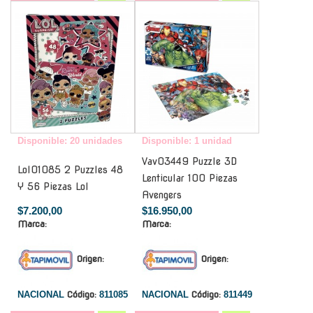
-
-
Disponible: 20 unidades
Disponible: 1 unidad
Vav03449 Puzzle 3D
Lol01085 2 Puzzles 48
Lenticular 100 Piezas
Y 56 Piezas Lol
Avengers
$7.200,00
$16.950,00
Marca:
Marca:
Origen:
Origen:
NACIONAL
Código:
811085
NACIONAL
Código:
811449