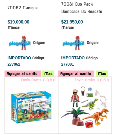
70081 Duo Pack
70062 Cacique
Bomberos De Rescate
$19.000,00
$21.950,00
Marca:
Marca:
Origen:
Origen:
IMPORTADO
Código:
IMPORTADO
Código:
277062
277081
Agregar al carrito
Mas
Agregar al carrito
Mas
Envío Gratis C.A.B.A.
Envío Gratis C.A.B.A.