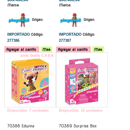
Marca:
Marca:
Origen:
Origen:
IMPORTADO
Código:
IMPORTADO
Código:
277386
277387
Agregar al carrito
Mas
Agregar al carrito
Mas
Envío Gratis C.A.B.A.
-
Disponible: 7 unidades
Disponible: 15 unidades
70388 Edwina
70389 Surprise Box