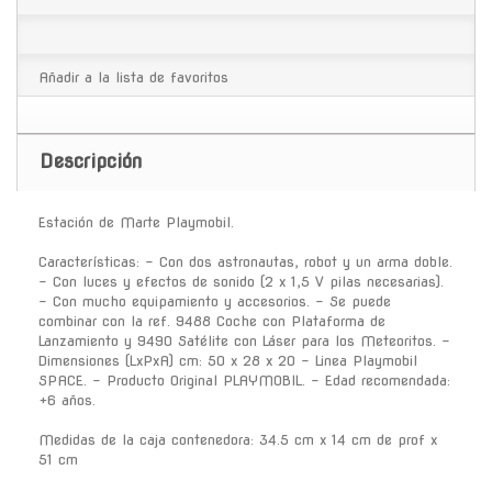
Añadir a la lista de favoritos
Descripción
Estación de Marte Playmobil.
Características: - Con dos astronautas, robot y un arma doble.
- Con luces y efectos de sonido (2 x 1,5 V pilas necesarias).
- Con mucho equipamiento y accesorios. - Se puede
combinar con la ref. 9488 Coche con Plataforma de
Lanzamiento y 9490 Satélite con Láser para los Meteoritos. -
Dimensiones (LxPxA) cm: 50 x 28 x 20 - Linea Playmobil
SPACE. - Producto Original PLAYMOBIL. - Edad recomendada:
+6 años.
Medidas de la caja contenedora: 34.5 cm x 14 cm de prof x
51 cm