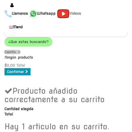
Llamanos
Whatsapp
Videos
Productos
Menú
Populares
¿Que estas buscando?
Categorías
Carrito:
O
Marcas
Ningún producto
Mayoristas
$0,00
Total
Confirmar
Contacto
Producto añadido
-
Envío gratis a C.A.B.A. a
correctamente a su carrito
partir de $30000
Cantidad elegida
Total
Hay 1 articulo en su carrito.