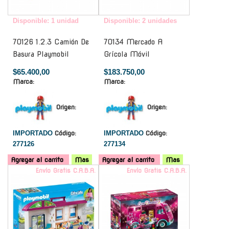
Disponible: 1 unidad
Disponible: 2 unidades
70126 1.2.3 Camión De
70134 Mercado A
Basura Playmobil
Grícola Móvil
$65.400,00
$183.750,00
Marca:
Marca:
Origen:
Origen:
IMPORTADO
Código:
IMPORTADO
Código:
277126
277134
Agregar al carrito
Mas
Agregar al carrito
Mas
Envío Gratis C.A.B.A.
Envío Gratis C.A.B.A.