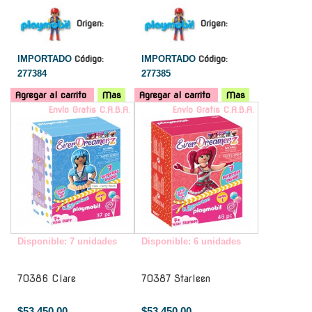
Origen:
Origen:
IMPORTADO
Código:
IMPORTADO
Código:
277384
277385
Agregar al carrito
Mas
Agregar al carrito
Mas
Envío Gratis C.A.B.A.
Envío Gratis C.A.B.A.
Disponible: 7 unidades
Disponible: 6 unidades
70386 Clare
70387 Starleen
$53.450,00
$53.450,00