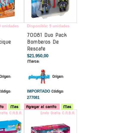
0 unidades
Disponible: 9 unidades
70081 Duo Pack
ique
Bomberos De
Rescate
$21.950,00
Marca:
Origen:
Origen:
Código:
IMPORTADO
Código:
277081
ito
Mas
Agregar al carrito
Mas
ratis C.A.B.A.
Envío Gratis C.A.B.A.