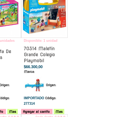
 unidades
Disponible: 1 unidad
70314 Maletín
ta De
Grande Colegio
s
Playmobil
$66.300,00
Marca:
Origen:
Origen:
Código:
IMPORTADO
Código:
277314
ito
Mas
Agregar al carrito
Mas