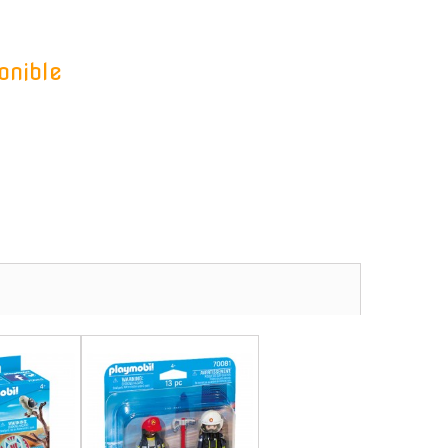
onible
-
-