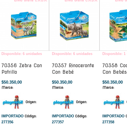
Envío Gratis C.A.B.A.
Envío Gratis C.A.B.A.
Envío G
Disponible: 6 unidades
Disponible: 6 unidades
Disponible: 1
70356 Zebra Con
70357 Rinoceronte
70358 Coc
Potrillo
Con Bebé
Con Bebés
$50.350,00
$50.350,00
$50.350,00
Marca:
Marca:
Marca:
Origen:
Origen:
IMPORTADO
Código:
IMPORTADO
Código:
IMPORTADO
277356
277357
277358