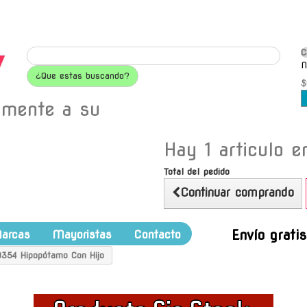
C
N
¿Que estas buscando?
$
amente a su
Hay 1 articulo en
Total del pedido
Continuar comprando
Envío grati
arcas
Mayoristas
Contacto
0354 Hipopótamo Con Hijo