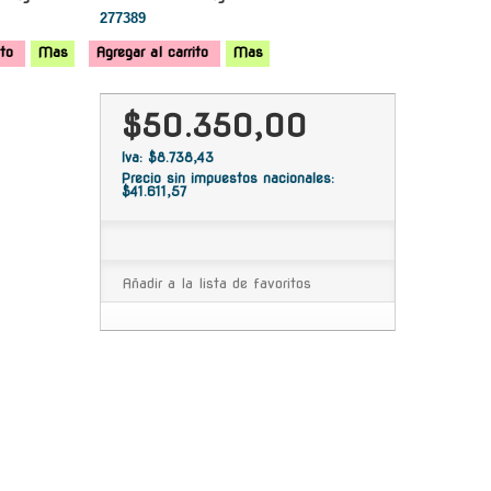
277389
ito
Mas
Agregar al carrito
Mas
$50.350,00
Iva: $8.738,43
Precio sin impuestos nacionales:
$41.611,57
Añadir a la lista de favoritos