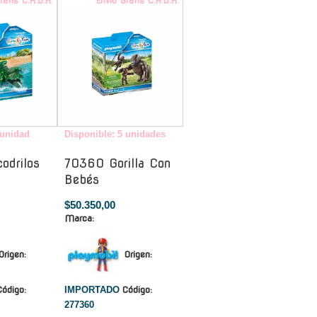
ratis C.A.B.A.
Envío Gratis C.A.B.A.
 unidad
Disponible: 5 unidades
odrilos
70360 Gorilla Con
Bebés
$50.350,00
Marca:
Origen:
Origen:
Código:
IMPORTADO
Código:
277360