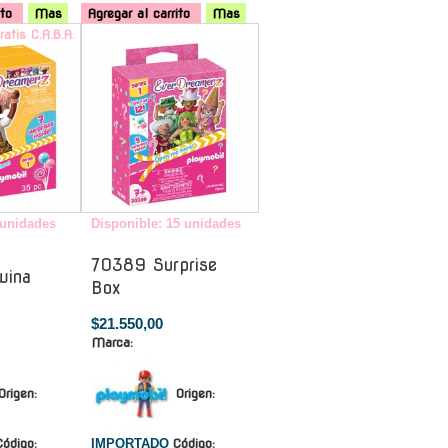
ito
Mas
Agregar al carrito
Mas
ratis C.A.B.A.
-
 unidades
Disponible: 15 unidades
70389 Surprise
wina
Box
$21.550,00
Marca:
Origen:
Origen:
Código:
IMPORTADO
Código: