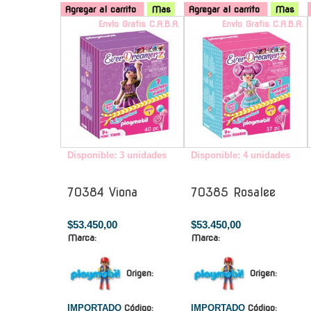
Agregar al carrito
Mas
Agregar al carrito
Mas
Envío Gratis C.A.B.A.
Envío Gratis C.A.B.A.
Disponible: 3 unidades
Disponible: 4 unidades
70384 Viona
70385 Rosalee
$53.450,00
$53.450,00
Marca:
Marca:
Origen:
Origen:
IMPORTADO
Código:
IMPORTADO
Código: