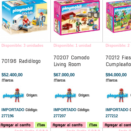
Disponible: 3 unidades
Disponible: 1 unidad
Disponible: 2
70207 Comodo
70212 Fies
70196 Radiólogo
Living Room
Cumpleaño
$52.400,00
$67.000,00
$94.000,00
Marca:
Marca:
Marca:
Origen:
Origen:
IMPORTADO
Código:
IMPORTADO
Código:
IMPORTADO
277196
277207
277212
Agregar al carrito
Mas
Agregar al carrito
Mas
Agregar al carr