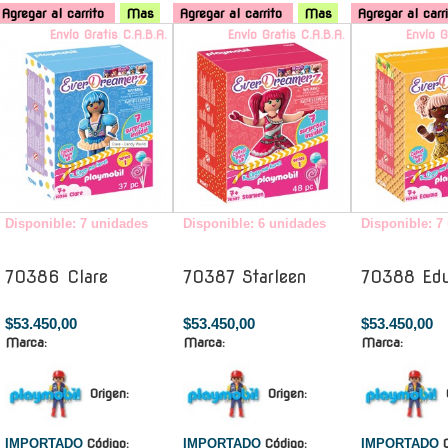
Agregar al carrito
Mas
Agregar al carrito
Mas
Agregar al carr
Envío Gratis C.A.B.A.
Envío Gratis C.A.B.A.
Envío G
Disponible: 7 unidades
Disponible: 6 unidades
Disponible: 7
70386 Clare
70387 Starleen
70388 Ed
$53.450,00
$53.450,00
$53.450,00
Marca:
Marca:
Marca:
Origen:
Origen:
IMPORTADO
Código:
IMPORTADO
Código:
IMPORTADO