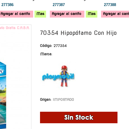
277386
277387
277388
Agregar al carrito
Mas
Agregar al carrito
Mas
Agregar al carr
vío Gratis C.A.B.A.
70354 Hipopótamo Con Hijo
Código:
277354
Marca:
Origen:
IMPORTADO