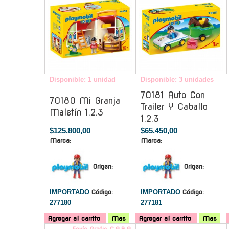
Disponible: 1 unidad
Disponible: 3 unidades
70181 Auto Con
70180 Mi Granja
Trailer Y Caballo
Maletín 1.2.3
1.2.3
$125.800,00
$65.450,00
Marca:
Marca:
Origen:
Origen:
IMPORTADO
Código:
IMPORTADO
Código:
277180
277181
Agregar al carrito
Mas
Agregar al carrito
Mas