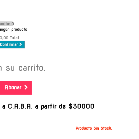
arrito:
O
ingún producto
0,00
Total
Confirmar
 su carrito.
Abonar
-
s a C.A.B.A. a partir de $30000
Producto Sin Stock.