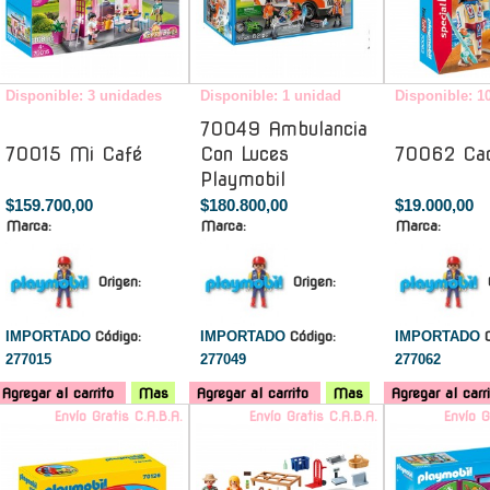
Disponible: 3 unidades
Disponible: 1 unidad
Disponible: 1
70049 Ambulancia
70015 Mi Café
Con Luces
70062 Cac
Playmobil
$159.700,00
$180.800,00
$19.000,00
Marca:
Marca:
Marca:
Origen:
Origen:
IMPORTADO
Código:
IMPORTADO
Código:
IMPORTADO
277015
277049
277062
Agregar al carrito
Mas
Agregar al carrito
Mas
Agregar al carr
Envío Gratis C.A.B.A.
Envío Gratis C.A.B.A.
Envío G