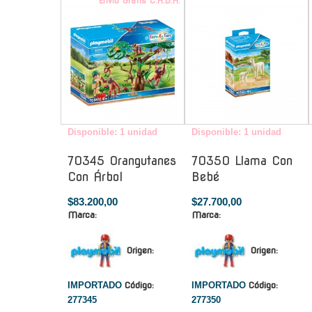
Envío Gratis C.A.B.A.
-
Disponible: 1 unidad
Disponible: 1 unidad
70345 Orangutanes
70350 Llama Con
Con Árbol
Bebé
$83.200,00
$27.700,00
Marca:
Marca:
Origen:
Origen:
IMPORTADO
Código:
IMPORTADO
Código:
277345
277350