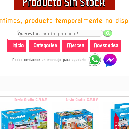
ntimos, producto temporalmente no disp
Inicio
Categorías
Marcas
Novedades
Podes enviarnos un mensaje para ayudarte
Envío Gratis C.A.B.A.
Envío Gratis C.A.B.A.