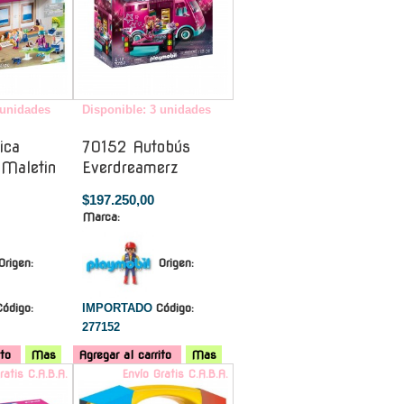
 unidades
Disponible: 3 unidades
ica
70152 Autobús
 Maletin
Everdreamerz
$197.250,00
Marca:
Origen:
Origen:
Código:
IMPORTADO
Código:
277152
ito
Mas
Agregar al carrito
Mas
ratis C.A.B.A.
Envío Gratis C.A.B.A.