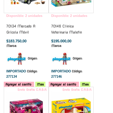
Disponible: 2 unidades
Disponible: 2 unidades
70134 Mercado A
70146 Clinica
Grícola Móvil
Veterinaria Maletin
$183.750,00
$195.000,00
Marca:
Marca:
Origen:
Origen:
IMPORTADO
Código:
IMPORTADO
Código:
277134
277146
Agregar al carrito
Mas
Agregar al carrito
Mas
Envío Gratis C.A.B.A.
Envío Gratis C.A.B.A.