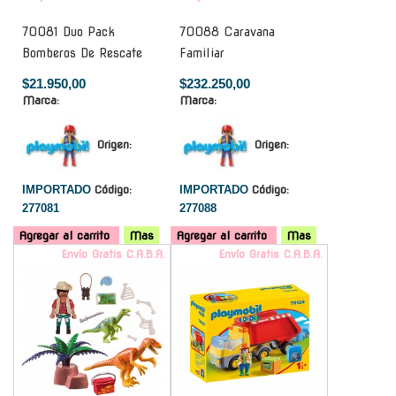
70081 Duo Pack
70088 Caravana
Bomberos De Rescate
Familiar
$21.950,00
$232.250,00
Marca:
Marca:
Origen:
Origen:
IMPORTADO
Código:
IMPORTADO
Código:
277081
277088
Agregar al carrito
Mas
Agregar al carrito
Mas
Envío Gratis C.A.B.A.
Envío Gratis C.A.B.A.