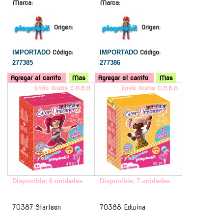
Marca:
Marca:
Origen:
Origen:
IMPORTADO
Código:
IMPORTADO
Código:
277385
277386
Agregar al carrito
Mas
Agregar al carrito
Mas
Envío Gratis C.A.B.A.
Envío Gratis C.A.B.A.
Disponible: 6 unidades
Disponible: 7 unidades
70387 Starleen
70388 Edwina