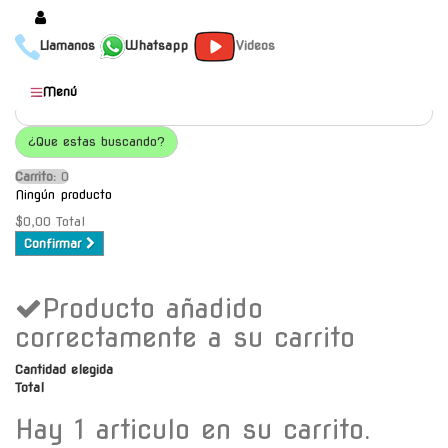
Llamanos
Whatsapp
Videos
Productos
Menú
Populares
¿Que estas buscando?
Categorías
Carrito:
O
Marcas
Ningún producto
Mayoristas
$0,00
Total
Confirmar
Contacto
Producto añadido
-
Envío gratis a C.A.B.A. a
correctamente a su carrito
partir de $30000
Cantidad elegida
Total
Hay 1 articulo en su carrito.