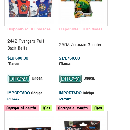
Disponible: 10 unidades
Disponible: 10 unidades
2442 Avengers Pull
2505 Jurassic Shooter
Back Balls
$19.600,00
$14.750,00
Marca:
Marca:
Origen:
Origen:
IMPORTADO
Código:
IMPORTADO
Código:
692442
692505
Agregar al carrito
Mas
Agregar al carrito
Mas
-
-