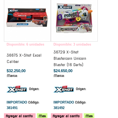
Disponible: 6 unidades
Disponible: 3 unidades
36729 X-Shot
36675 X-Shot Excel
Blastercorn Unicorn
Caliber
Blaster (16 Darts)
$32.250,00
$24.650,00
Marca:
Marca:
Origen:
Origen:
IMPORTADO
Código:
IMPORTADO
Código:
381491
381492
Agregar al carrito
Mas
Agregar al carrito
Mas