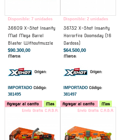
Disponible: 7 unidades
Disponible: 2 unidades
36609 X-Shot Insanity
36732 X-Shot Insanity
Mad Mega Barrel
Horrorfire Doomsday (16
Blaster Withoutmuzzle
Dardoss)
$90.300,00
$64.500,00
Marca:
Marca:
Origen:
Origen:
IMPORTADO
Código:
IMPORTADO
Código:
381495
381497
Agregar al carrito
Mas
Agregar al carrito
Mas
Envío Gratis C.A.B.A.
Envío Gratis C.A.B.A.