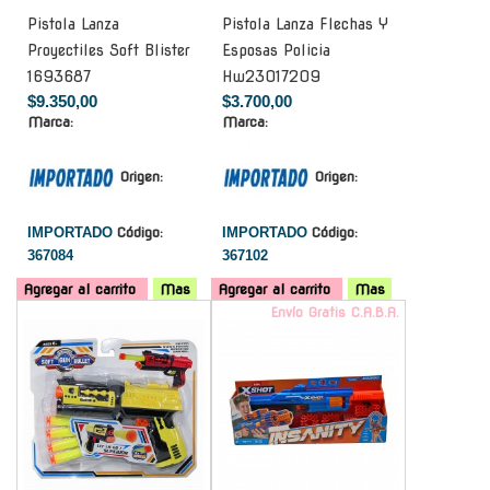
Pistola Lanza
Pistola Lanza Flechas Y
Proyectiles Soft Blister
Esposas Policia
1693687
Hw23017209
$9.350,00
$3.700,00
Marca:
Marca:
Origen:
Origen:
IMPORTADO
Código:
IMPORTADO
Código:
367084
367102
Agregar al carrito
Mas
Agregar al carrito
Mas
-
Envío Gratis C.A.B.A.