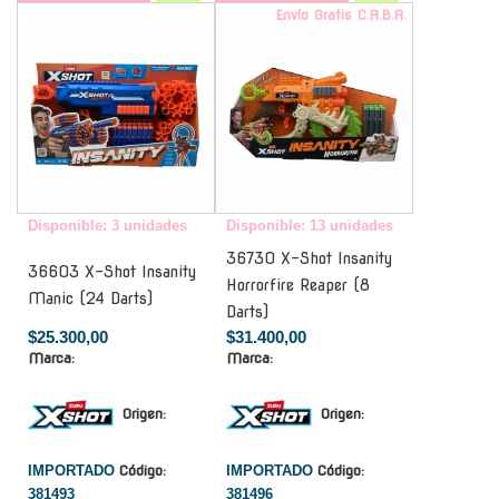
-
Envío Gratis C.A.B.A.
Disponible: 3 unidades
Disponible: 13 unidades
36730 X-Shot Insanity
36603 X-Shot Insanity
Horrorfire Reaper (8
Manic (24 Darts)
Darts)
$25.300,00
$31.400,00
Marca:
Marca:
Origen:
Origen:
IMPORTADO
Código:
IMPORTADO
Código:
381493
381496