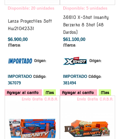
Disponible: 20 unidades
Disponible: 5 unidades
36610 X-Shot Insanity
Lanza Proyectiles Soft
Berzerko 8 Shot (48
Hw21042331
Dardos)
$6.900,00
$61.100,00
Marca:
Marca:
Origen:
Origen:
IMPORTADO
Código:
IMPORTADO
Código:
367079
381494
Agregar al carrito
Mas
Agregar al carrito
Mas
Envío Gratis C.A.B.A.
Envío Gratis C.A.B.A.