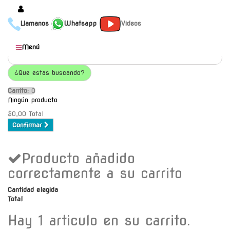
Llamanos
Whatsapp
Videos
Productos
Menú
Populares
¿Que estas buscando?
Categorías
Carrito:
O
Marcas
Ningún producto
Mayoristas
$0,00
Total
Confirmar
Contacto
Producto añadido
-
Envío gratis a C.A.B.A. a
correctamente a su carrito
partir de $30000
Cantidad elegida
Total
Hay 1 articulo en su carrito.