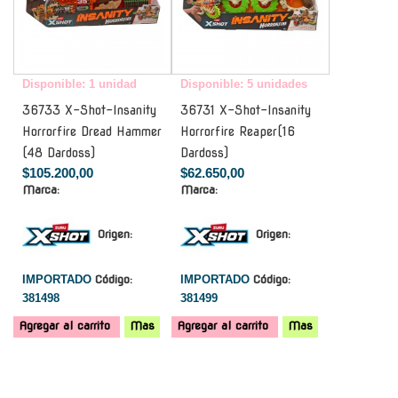
Disponible: 1 unidad
Disponible: 5 unidades
36733 X-Shot-Insanity
36731 X-Shot-Insanity
Horrorfire Dread Hammer
Horrorfire Reaper(16
(48 Dardoss)
Dardoss)
$105.200,00
$62.650,00
Marca:
Marca:
Origen:
Origen:
IMPORTADO
Código:
IMPORTADO
Código:
381498
381499
Agregar al carrito
Mas
Agregar al carrito
Mas