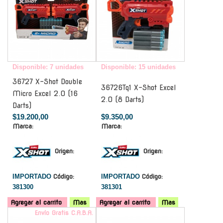
Disponible: 7 unidades
Disponible: 15 unidades
36727 X-Shot Double
36726Tq1 X-Shot Excel
Micro Excel 2.0 (16
2.0 (8 Darts)
Darts)
$19.200,00
$9.350,00
Marca:
Marca:
Origen:
Origen:
IMPORTADO
Código:
IMPORTADO
Código:
381300
381301
Agregar al carrito
Mas
Agregar al carrito
Mas
Envío Gratis C.A.B.A.
-