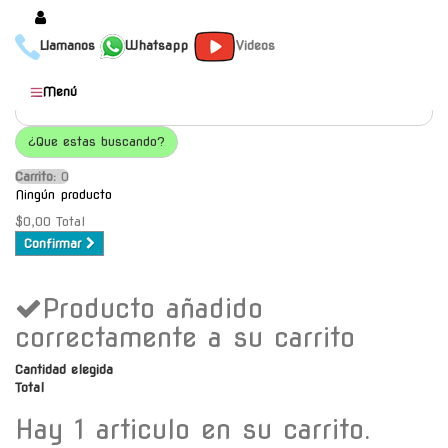
Llamanos
Whatsapp
Videos
Productos
Menú
Populares
¿Que estas buscando?
Categorías
Carrito:
O
Marcas
Ningún producto
Mayoristas
$0,00
Total
Confirmar
Contacto
Producto añadido
-
Envío gratis a C.A.B.A. a
correctamente a su carrito
partir de $30000
Cantidad elegida
Total
Hay 1 articulo en su carrito.