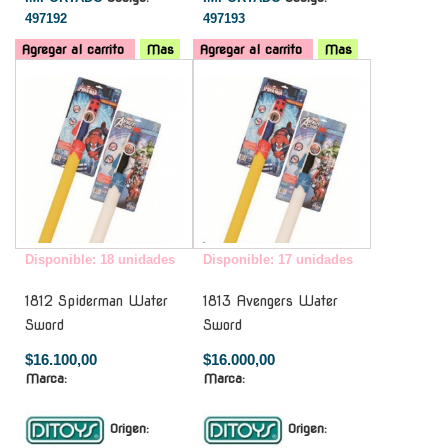
497192
497193
Agregar al carrito
Mas
Agregar al carrito
Mas
-
-
Disponible: 18 unidades
Disponible: 17 unidades
1812 Spiderman Water
1813 Avengers Water
Sword
Sword
$16.100,00
$16.000,00
Marca:
Marca:
Origen:
Origen: