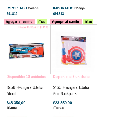
IMPORTADO
Código:
IMPORTADO
Código:
691812
691813
Agregar al carrito
Mas
Agregar al carrito
Mas
Envío Gratis C.A.B.A.
-
Disponible: 10 unidades
Disponible: 3 unidades
1956 Avengers Water
2185 Avengers Water
Shoot
Gun Backpack
$48.350,00
$23.850,00
Marca:
Marca: