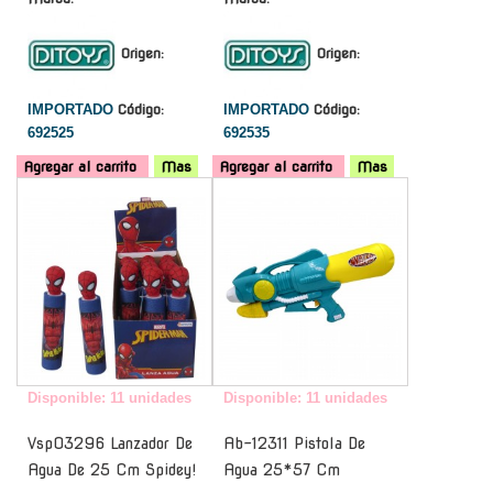
Origen:
Origen:
IMPORTADO
Código:
IMPORTADO
Código:
692525
692535
Agregar al carrito
Mas
Agregar al carrito
Mas
-
-
Disponible: 11 unidades
Disponible: 11 unidades
Vsp03296 Lanzador De
Ab-12311 Pistola De
Agua De 25 Cm Spidey!
Agua 25*57 Cm