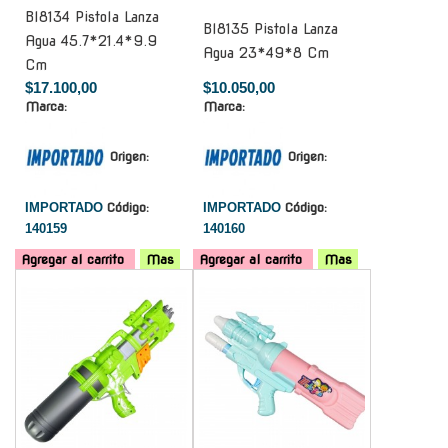
Bl8134 Pistola Lanza
Bl8135 Pistola Lanza
Agua 45.7*21.4*9.9
Agua 23*49*8 Cm
Cm
$17.100,00
$10.050,00
Marca:
Marca:
Origen:
Origen:
IMPORTADO
Código:
IMPORTADO
Código:
140159
140160
Agregar al carrito
Mas
Agregar al carrito
Mas
-
-