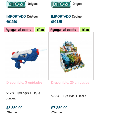
Origen:
Origen:
IMPORTADO
Código:
IMPORTADO
Código:
691956
692185
Agregar al carrito
Mas
Agregar al carrito
Mas
-
-
Disponible: 3 unidades
Disponible: 20 unidades
2525 Avengers Aqua
2535 Jurassic Water
Storm
$8.850,00
$7.350,00
Marca:
Marca: