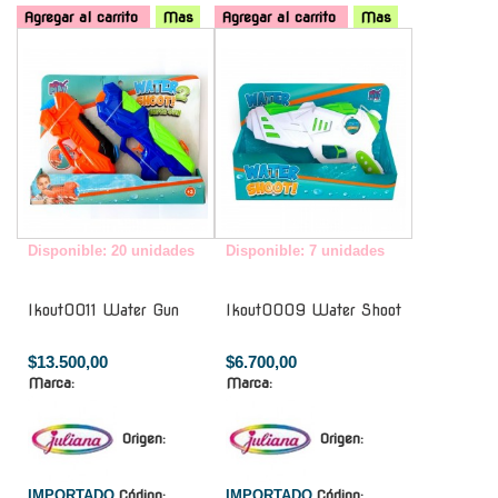
Agregar al carrito
Mas
Agregar al carrito
Mas
-
-
Disponible: 20 unidades
Disponible: 7 unidades
Ikout0011 Water Gun
Ikout0009 Water Shoot
$13.500,00
$6.700,00
Marca:
Marca:
Origen:
Origen:
IMPORTADO
Código:
IMPORTADO
Código: