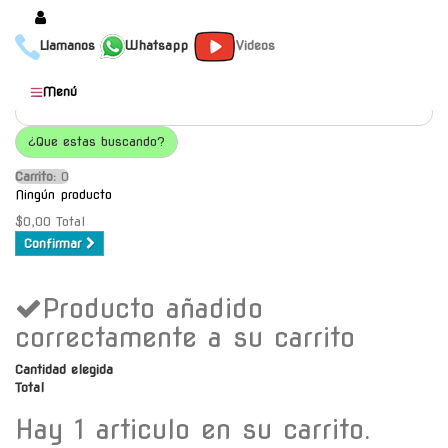
Llamanos
Whatsapp
Videos
Productos
Menú
Populares
¿Que estas buscando?
Categorías
Carrito:
O
Marcas
Ningún producto
Mayoristas
$0,00
Total
Confirmar
Contacto
Producto añadido
-
Envío gratis a C.A.B.A. a
correctamente a su carrito
partir de $30000
Cantidad elegida
Total
Hay 1 articulo en su carrito.