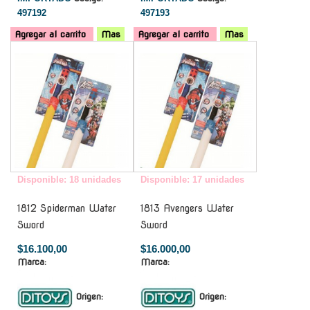
497192
497193
Agregar al carrito
Mas
Agregar al carrito
Mas
-
-
Disponible: 18 unidades
Disponible: 17 unidades
1812 Spiderman Water
1813 Avengers Water
Sword
Sword
$16.100,00
$16.000,00
Marca:
Marca:
Origen:
Origen: