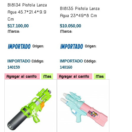
Bl8134 Pistola Lanza
Bl8135 Pistola Lanza
Agua 45.7*21.4*9.9
Agua 23*49*8 Cm
Cm
$17.100,00
$10.050,00
Marca:
Marca:
Origen:
Origen:
IMPORTADO
Código:
IMPORTADO
Código:
140159
140160
Agregar al carrito
Mas
Agregar al carrito
Mas
-
-