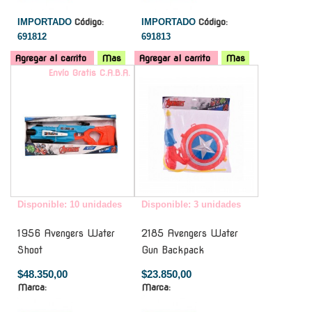
IMPORTADO
Código:
IMPORTADO
Código:
691812
691813
Agregar al carrito
Mas
Agregar al carrito
Mas
Envío Gratis C.A.B.A.
-
Disponible: 10 unidades
Disponible: 3 unidades
1956 Avengers Water
2185 Avengers Water
Shoot
Gun Backpack
$48.350,00
$23.850,00
Marca:
Marca: