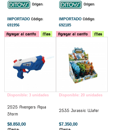
Origen:
Origen:
IMPORTADO
Código:
IMPORTADO
Código:
691956
692185
Agregar al carrito
Mas
Agregar al carrito
Mas
-
-
Disponible: 3 unidades
Disponible: 20 unidades
2525 Avengers Aqua
2535 Jurassic Water
Storm
$8.850,00
$7.350,00
Marca:
Marca: