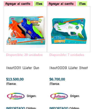
Agregar al carrito
Mas
Agregar al carrito
Mas
-
-
Disponible: 20 unidades
Disponible: 7 unidades
Ikout0011 Water Gun
Ikout0009 Water Shoot
$13.500,00
$6.700,00
Marca:
Marca:
Origen:
Origen:
IMPORTADO
Código:
IMPORTADO
Código: