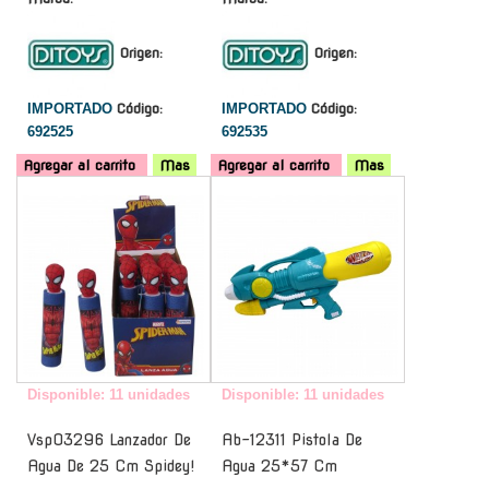
Origen:
Origen:
IMPORTADO
Código:
IMPORTADO
Código:
692525
692535
Agregar al carrito
Mas
Agregar al carrito
Mas
-
-
Disponible: 11 unidades
Disponible: 11 unidades
Vsp03296 Lanzador De
Ab-12311 Pistola De
Agua De 25 Cm Spidey!
Agua 25*57 Cm