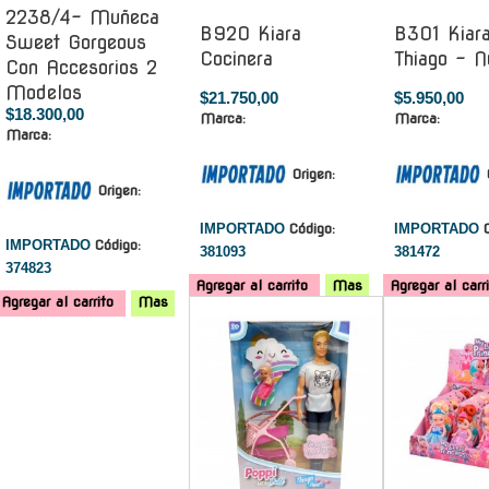
2238/4- Muñeca
B920 Kiara
B301 Kiar
Sweet Gorgeous
Cocinera
Thiago - Nu
Con Accesorios 2
Modelos
$21.750,00
$5.950,00
$18.300,00
Marca:
Marca:
Marca:
Origen:
Origen:
IMPORTADO
Código:
IMPORTADO
IMPORTADO
Código:
381093
381472
374823
Agregar al carrito
Mas
Agregar al carr
Agregar al carrito
Mas
-