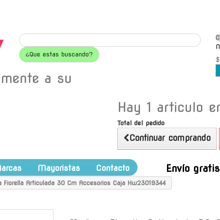
C
N
¿Que estas buscando?
$
amente a su
Hay 1 articulo en
Total del pedido
Continuar comprando
Envío grati
arcas
Mayoristas
Contacto
 Fiorella Articulada 30 Cm Accesorios Caja Hw23019344
-