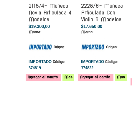
2118/4- Muñeca
2228/6- Muñeca
Novia Articulada 4
Articulada Con
Modelos
Violin 6 Modelos
$19.300,00
$17.650,00
Marca:
Marca:
Origen:
Origen:
IMPORTADO
Código:
IMPORTADO
Código:
374819
374822
Agregar al carrito
Mas
Agregar al carrito
Mas