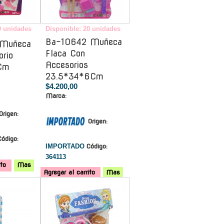
0 unidades
Disponible: 20 unidades
Ba-10642 Muñeca
 Muñeca
Flaca Con
rio
Accesorios
Cm
23.5*34*6Cm
$4.200,00
Marca:
Origen:
Origen:
Código:
IMPORTADO
Código:
364113
ito
Mas
Agregar al carrito
Mas
-
-