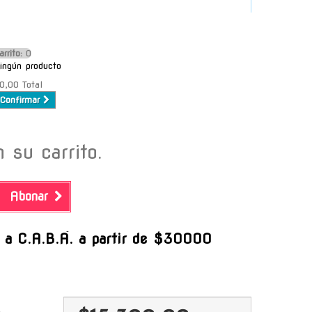
arrito:
O
ingún producto
0,00
Total
Confirmar
 su carrito.
Abonar
-
s a C.A.B.A. a partir de $30000