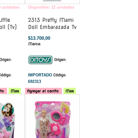
0 unidades
Disponible: 12 unidades
ttle
2313 Pretty Mami
ll (Tv)
Doll Embarazada Tv
$13.700,00
Marca:
Origen:
Origen:
Código:
IMPORTADO
Código:
692313
ito
Mas
Agregar al carrito
Mas
-
-