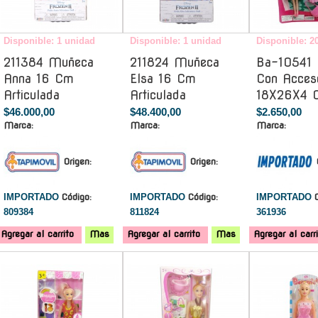
Disponible: 1 unidad
Disponible: 1 unidad
Disponible: 2
211384 Muñeca
211824 Muñeca
Ba-10541
Anna 16 Cm
Elsa 16 Cm
Con Acceso
Articulada
Articulada
18X26X4 
$46.000,00
$48.400,00
$2.650,00
Marca:
Marca:
Marca:
Origen:
Origen:
IMPORTADO
Código:
IMPORTADO
Código:
IMPORTADO
809384
811824
361936
Agregar al carrito
Mas
Agregar al carrito
Mas
Agregar al carr
-
-