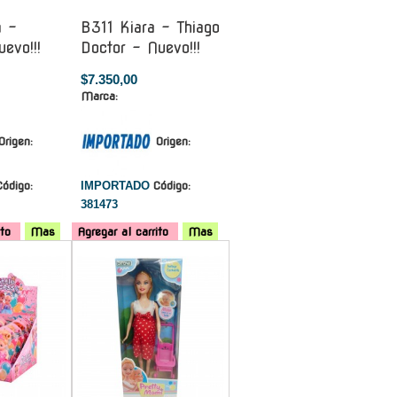
a -
B311 Kiara - Thiago
evo!!!
Doctor - Nuevo!!!
$7.350,00
Marca:
Origen:
Origen:
Código:
IMPORTADO
Código:
381473
ito
Mas
Agregar al carrito
Mas
-
-