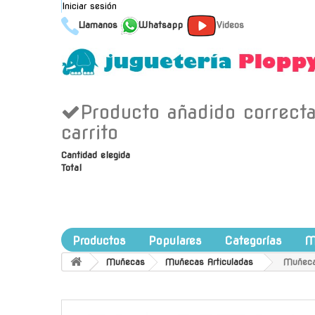
Iniciar sesión
Llamanos
Whatsapp
Videos
Producto añadido correct
carrito
Cantidad elegida
Total
Productos
Populares
Categorías
M
Muñecas
Muñecas Articuladas
Muñeca