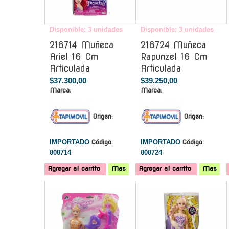
Disponible: 3 unidades
Disponible: 3 unidades
218714 Muñeca
218724 Muñeca
Ariel 16 Cm
Rapunzel 16 Cm
Articulada
Articulada
$37.300,00
$39.250,00
Marca:
Marca:
Origen:
Origen:
IMPORTADO
Código:
IMPORTADO
Código:
808714
808724
Agregar al carrito
Mas
Agregar al carrito
Mas
-
-