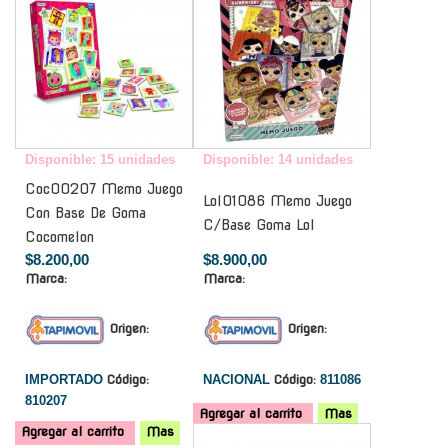
Disponible: 15 unidades
Disponible: 14 unidades
Coc00207 Memo Juego
Lol01086 Memo Juego
Con Base De Goma
C/Base Goma Lol
Cocomelon
$8.200,00
$8.900,00
Marca:
Marca:
Origen:
Origen:
IMPORTADO
Código:
NACIONAL
Código:
811086
810207
Agregar al carrito
Mas
Agregar al carrito
Mas
-