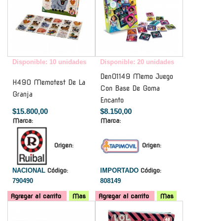
Disponible: 10 unidades
Disponible: 20 unidades
Den01149 Memo Juego
H490 Memotest De La
Con Base De Goma
Granja
Encanto
$15.800,00
$8.150,00
Marca:
Marca:
Origen:
Origen:
NACIONAL
Código:
IMPORTADO
Código:
790490
808149
Agregar al carrito
Mas
Agregar al carrito
Mas
-
-