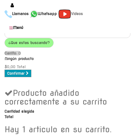
Llamanos
Whatsapp
Videos
Productos
Menú
Populares
¿Que estas buscando?
Categorías
Carrito:
O
Marcas
Ningún producto
Mayoristas
$0,00
Total
Confirmar
Contacto
Producto añadido
-
Envío gratis a C.A.B.A. a
correctamente a su carrito
partir de $30000
Cantidad elegida
Total
Hay 1 articulo en su carrito.