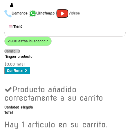
Llamanos
Whatsapp
Videos
Productos
Menú
Populares
¿Que estas buscando?
Categorías
Carrito:
O
Marcas
Ningún producto
Mayoristas
$0,00
Total
Confirmar
Contacto
Producto añadido
-
Envío gratis a C.A.B.A. a
correctamente a su carrito
partir de $30000
Cantidad elegida
Total
Hay 1 articulo en su carrito.