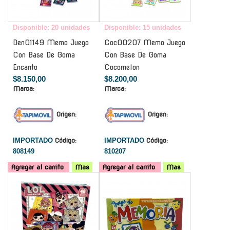
Disponible: 20 unidades
Disponible: 15 unidades
Den01149 Memo Juego
Coc00207 Memo Juego
Con Base De Goma
Con Base De Goma
Encanto
Cocomelon
$8.150,00
$8.200,00
Marca:
Marca:
Origen:
Origen:
IMPORTADO
Código:
IMPORTADO
Código:
808149
810207
Agregar al carrito
Mas
Agregar al carrito
Mas
-
-