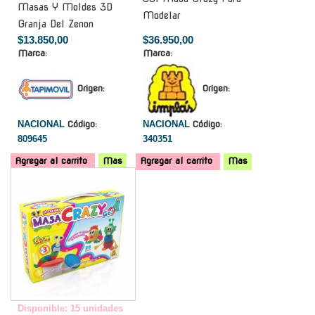
Masas Y Moldes 3D
Modelar
Granja Del Zenon
$13.850,00
$36.950,00
Marca:
Marca:
Origen:
Origen:
NACIONAL
Código:
NACIONAL
Código:
809645
340351
Agregar al carrito
Mas
Agregar al carrito
Mas
-
Disponible: 15 unidades