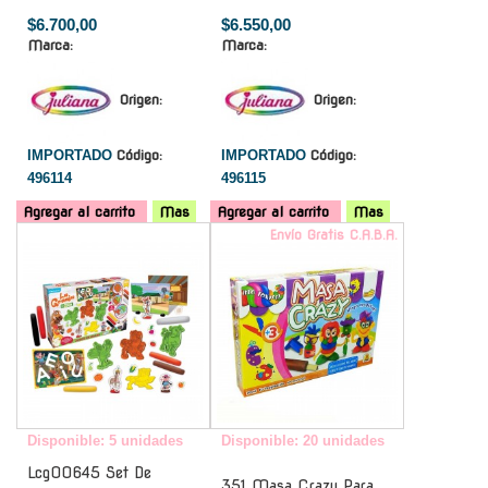
$6.700,00
$6.550,00
Marca:
Marca:
Origen:
Origen:
IMPORTADO
Código:
IMPORTADO
Código:
496114
496115
Agregar al carrito
Mas
Agregar al carrito
Mas
-
Envío Gratis C.A.B.A.
Disponible: 5 unidades
Disponible: 20 unidades
Lcg00645 Set De
351 Masa Crazy Para