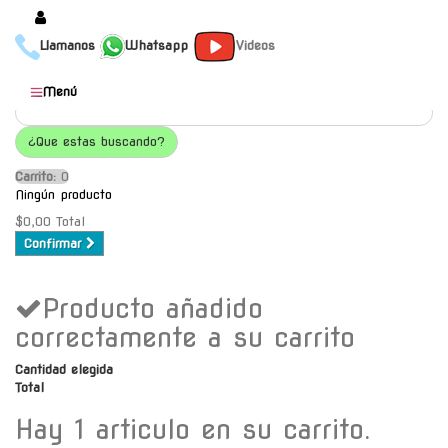
Llamanos
Whatsapp
Videos
Productos
Menú
Populares
¿Que estas buscando?
Categorías
Carrito:
O
Marcas
Ningún producto
Mayoristas
$0,00
Total
Confirmar
Contacto
Producto añadido
-
Envío gratis a C.A.B.A. a
correctamente a su carrito
partir de $30000
Cantidad elegida
Total
Hay 1 articulo en su carrito.