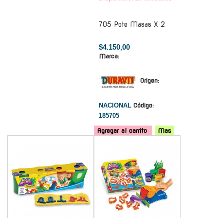
705 Pote Masas X 2
$4.150,00
Marca:
Origen:
NACIONAL
Código:
185705
Agregar al carrito
Mas
-
-