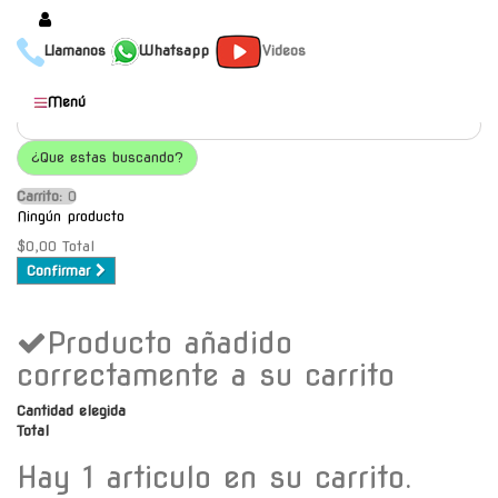
Llamanos
Whatsapp
Videos
Productos
Menú
Populares
¿Que estas buscando?
Categorías
Carrito:
O
Marcas
Ningún producto
Mayoristas
$0,00
Total
Confirmar
Contacto
Producto añadido
-
Envío gratis a C.A.B.A. a
correctamente a su carrito
partir de $30000
Cantidad elegida
Total
Hay 1 articulo en su carrito.