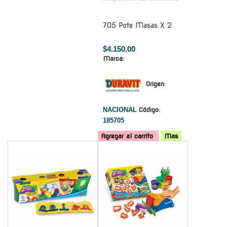
705 Pote Masas X 2
$4.150,00
Marca:
Origen:
NACIONAL
Código:
185705
Agregar al carrito
Mas
-
-