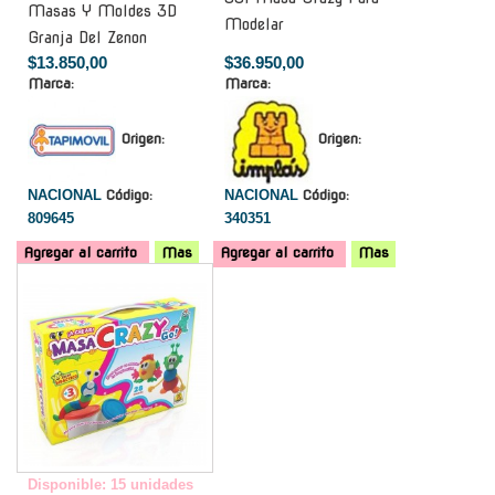
Masas Y Moldes 3D
Modelar
Granja Del Zenon
$13.850,00
$36.950,00
Marca:
Marca:
Origen:
Origen:
NACIONAL
Código:
NACIONAL
Código:
809645
340351
Agregar al carrito
Mas
Agregar al carrito
Mas
-
Disponible: 15 unidades