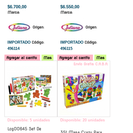
$6.700,00
$6.550,00
Marca:
Marca:
Origen:
Origen:
IMPORTADO
Código:
IMPORTADO
Código:
496114
496115
Agregar al carrito
Mas
Agregar al carrito
Mas
-
Envío Gratis C.A.B.A.
Disponible: 5 unidades
Disponible: 20 unidades
Lcg00645 Set De
351 Masa Crazy Para