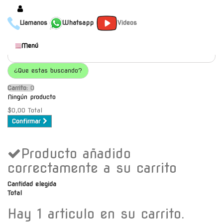
Llamanos
Whatsapp
Videos
Productos
Menú
Populares
¿Que estas buscando?
Categorías
Carrito:
O
Marcas
Ningún producto
Mayoristas
$0,00
Total
Confirmar
Contacto
Producto añadido
-
Envío gratis a C.A.B.A. a
correctamente a su carrito
partir de $30000
Cantidad elegida
Total
Hay 1 articulo en su carrito.