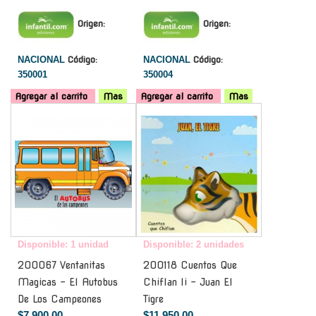
Origen:
Origen:
NACIONAL
Código:
NACIONAL
Código:
350001
350004
Agregar al carrito
Mas
Agregar al carrito
Mas
-
-
Disponible: 1 unidad
Disponible: 2 unidades
200067 Ventanitas
200118 Cuentos Que
Magicas - El Autobus
Chiflan Ii - Juan El
De Los Campeones
Tigre
$7.900,00
$11.950,00