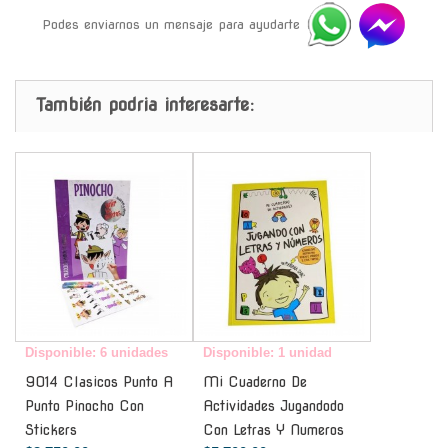
Podes enviarnos un mensaje para ayudarte
También podria interesarte:
-
-
Disponible: 6 unidades
Disponible: 1 unidad
9014 Clasicos Punto A
Mi Cuaderno De
Punto Pinocho Con
Actividades Jugandodo
Stickers
Con Letras Y Numeros