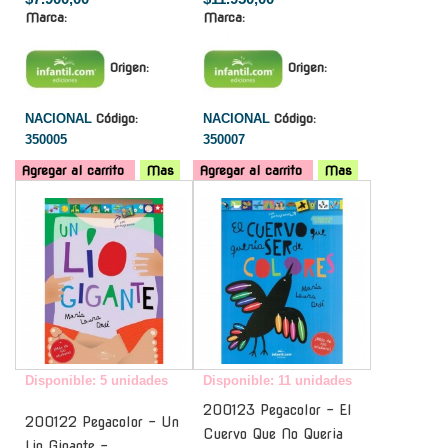
Marca:
Marca:
Origen:
Origen:
NACIONAL
Código:
NACIONAL
Código:
350005
350007
Agregar al carrito
Mas
Agregar al carrito
Mas
-
-
Disponible: 5 unidades
Disponible: 11 unidades
200123 Pegacolor - El
200122 Pegacolor - Un
Cuervo Que No Queria
Lio Gigante -