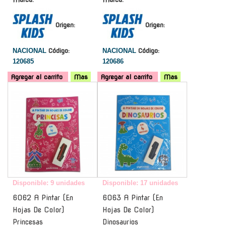
Origen:
Origen:
NACIONAL
Código:
NACIONAL
Código:
120685
120686
Agregar al carrito
Mas
Agregar al carrito
Mas
-
-
Disponible: 9 unidades
Disponible: 17 unidades
6062 A Pintar (En
6063 A Pintar (En
Hojas De Color)
Hojas De Color)
Princesas
Dinosaurios