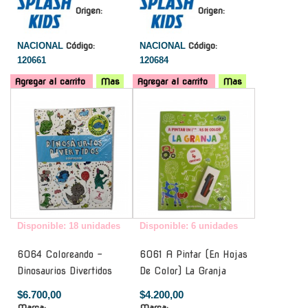
Origen:
Origen:
NACIONAL
Código:
NACIONAL
Código:
120661
120684
Agregar al carrito
Mas
Agregar al carrito
Mas
-
-
Disponible: 18 unidades
Disponible: 6 unidades
6064 Coloreando -
6061 A Pintar (En Hojas
Dinosaurios Divertidos
De Color) La Granja
$6.700,00
$4.200,00
Marca:
Marca: