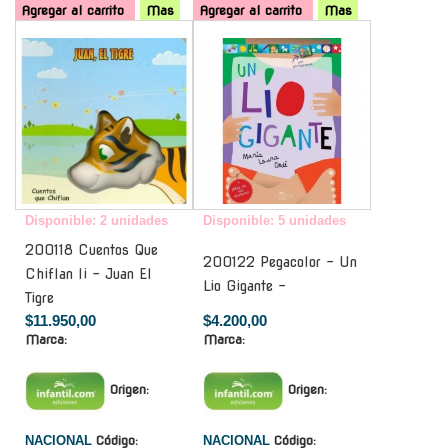
Agregar al carrito
Mas
Agregar al carrito
Mas
-
-
Disponible: 2 unidades
Disponible: 5 unidades
200118 Cuentos Que
200122 Pegacolor - Un
Chiflan Ii - Juan El
Lio Gigante -
Tigre
$11.950,00
$4.200,00
Marca:
Marca:
Origen:
Origen:
NACIONAL
Código:
NACIONAL
Código: