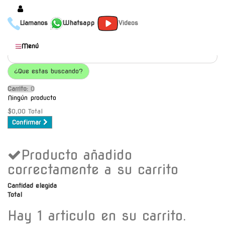
Llamanos
Whatsapp
Videos
Productos
Menú
Populares
¿Que estas buscando?
Categorías
Carrito:
O
Marcas
Ningún producto
Mayoristas
$0,00
Total
Confirmar
Contacto
Producto añadido
-
Envío gratis a C.A.B.A. a
correctamente a su carrito
partir de $30000
Cantidad elegida
Total
Hay 1 articulo en su carrito.