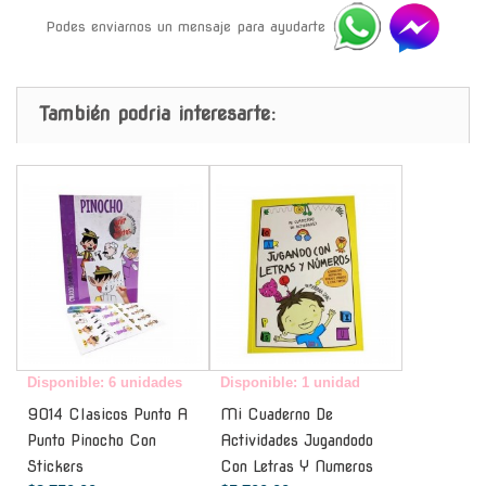
Podes enviarnos un mensaje para ayudarte
También podria interesarte:
-
-
Disponible: 6 unidades
Disponible: 1 unidad
9014 Clasicos Punto A
Mi Cuaderno De
Punto Pinocho Con
Actividades Jugandodo
Stickers
Con Letras Y Numeros