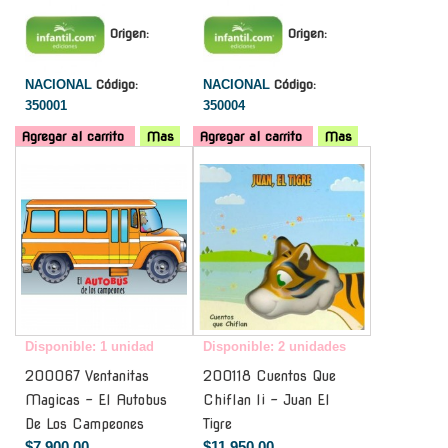
Origen:
Origen:
NACIONAL
Código:
NACIONAL
Código:
350001
350004
Agregar al carrito
Mas
Agregar al carrito
Mas
-
-
Disponible: 1 unidad
Disponible: 2 unidades
200067 Ventanitas
200118 Cuentos Que
Magicas - El Autobus
Chiflan Ii - Juan El
De Los Campeones
Tigre
$7.900,00
$11.950,00