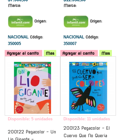
Marca:
Marca:
Origen:
Origen:
NACIONAL
Código:
NACIONAL
Código:
350005
350007
Agregar al carrito
Mas
Agregar al carrito
Mas
-
-
Disponible: 5 unidades
Disponible: 11 unidades
200123 Pegacolor - El
200122 Pegacolor - Un
Cuervo Que No Queria
Lio Gigante -