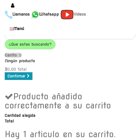
Llamanos
Whatsapp
Videos
Productos
Menú
Populares
¿Que estas buscando?
Categorías
Carrito:
O
Marcas
Ningún producto
Mayoristas
$0,00
Total
Confirmar
Contacto
Producto añadido
-
Envío gratis a C.A.B.A. a
correctamente a su carrito
partir de $30000
Cantidad elegida
Total
Hay 1 articulo en su carrito.