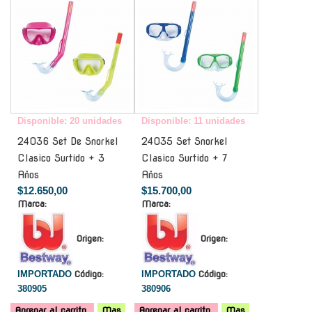
Disponible: 20 unidades
Disponible: 11 unidades
24036 Set De Snorkel
24035 Set Snorkel
Clasico Surtido + 3
Clasico Surtido + 7
Años
Años
$12.650,00
$15.700,00
Marca:
Marca:
Origen:
Origen:
IMPORTADO
Código:
IMPORTADO
Código:
380905
380906
Agregar al carrito
Mas
Agregar al carrito
Mas