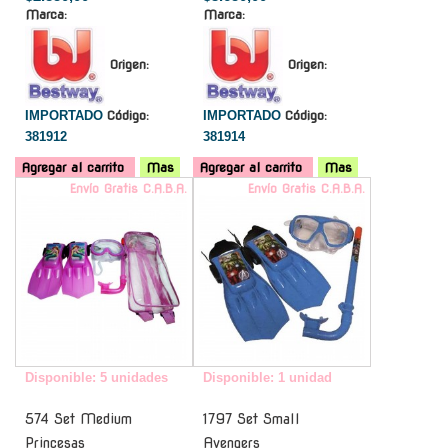
Marca:
Marca:
Origen:
Origen:
IMPORTADO
Código:
IMPORTADO
Código:
381912
381914
Agregar al carrito
Mas
Agregar al carrito
Mas
Envío Gratis C.A.B.A.
Envío Gratis C.A.B.A.
Disponible: 5 unidades
Disponible: 1 unidad
574 Set Medium
1797 Set Small
Princesas
Avengers