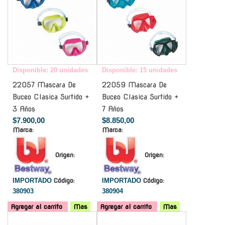
Disponible: 20 unidades
Disponible: 15 unidades
22057 Mascara De
22059 Mascara De
Buceo Clasica Surtido +
Buceo Clasica Surtido +
3 Años
7 Años
$7.900,00
$8.850,00
Marca:
Marca:
Origen:
Origen:
IMPORTADO
Código:
IMPORTADO
Código:
380903
380904
Agregar al carrito
Mas
Agregar al carrito
Mas
-
-