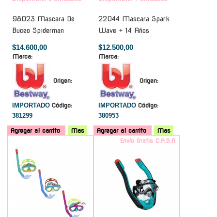
98023 Mascara De
22044 Mascara Spark
Buceo Spiderman
Wave + 14 Años
$14.600,00
$12.500,00
Marca:
Marca:
Origen:
Origen:
IMPORTADO
Código:
IMPORTADO
Código:
381299
380953
Agregar al carrito
Mas
Agregar al carrito
Mas
-
Envío Gratis C.A.B.A.