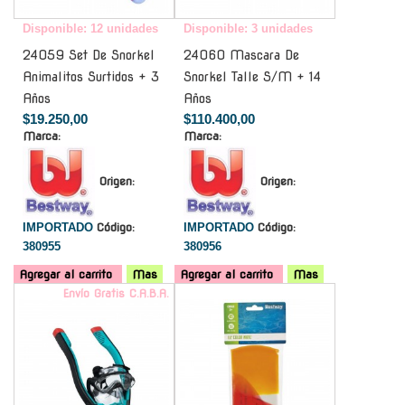
Disponible: 12 unidades
Disponible: 3 unidades
24059 Set De Snorkel
24060 Mascara De
Animalitos Surtidos + 3
Snorkel Talle S/M + 14
Años
Años
$19.250,00
$110.400,00
Marca:
Marca:
Origen:
Origen:
IMPORTADO
Código:
IMPORTADO
Código:
380955
380956
Agregar al carrito
Mas
Agregar al carrito
Mas
Envío Gratis C.A.B.A.
-