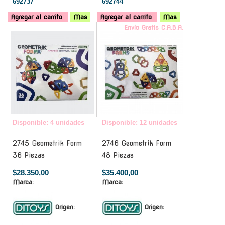
692737
692744
Agregar al carrito
Mas
Agregar al carrito
Mas
-
Envío Gratis C.A.B.A.
Disponible: 4 unidades
Disponible: 12 unidades
2745 Geometrik Form
2746 Geometrik Form
36 Piezas
48 Piezas
$28.350,00
$35.400,00
Marca:
Marca:
Origen:
Origen: