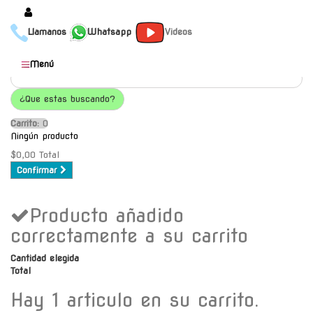
Llamanos
Whatsapp
Videos
Productos
Menú
Populares
¿Que estas buscando?
Categorías
Carrito:
O
Marcas
Ningún producto
Mayoristas
$0,00
Total
Confirmar
Contacto
Producto añadido
-
Envío gratis a C.A.B.A. a
correctamente a su carrito
partir de $30000
Cantidad elegida
Total
Hay 1 articulo en su carrito.