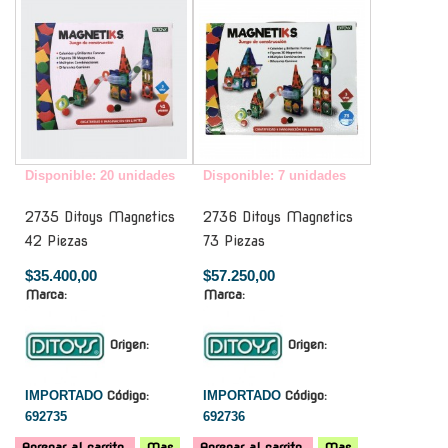
Disponible: 20 unidades
Disponible: 7 unidades
2735 Ditoys Magnetics
2736 Ditoys Magnetics
42 Piezas
73 Piezas
$35.400,00
$57.250,00
Marca:
Marca:
Origen:
Origen:
IMPORTADO
Código:
IMPORTADO
Código:
692735
692736
Agregar al carrito
Mas
Agregar al carrito
Mas