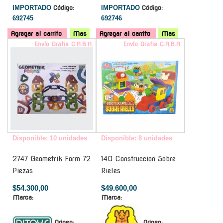
IMPORTADO
Código:
IMPORTADO
Código:
692745
692746
Agregar al carrito
Mas
Agregar al carrito
Mas
Envío Gratis C.A.B.A.
Envío Gratis C.A.B.A.
Disponible: 10 unidades
Disponible: 8 unidades
2747 Geometrik Form 72
140 Construccion Sobre
Piezas
Rieles
$54.300,00
$49.600,00
Marca:
Marca:
Origen:
Origen: