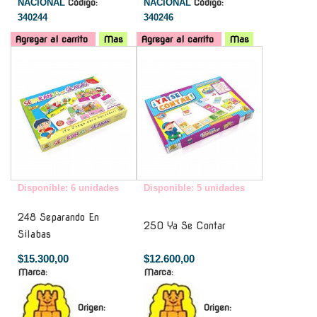
NACIONAL
Código:
NACIONAL
Código:
340244
340246
Agregar al carrito
Mas
Agregar al carrito
Mas
-
-
Disponible: 6 unidades
Disponible: 5 unidades
248 Separando En
250 Ya Se Contar
Silabas
$15.300,00
$12.600,00
Marca:
Marca:
Origen:
Origen: