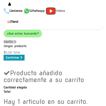
Llamanos
Whatsapp
Videos
Productos
Menú
Populares
¿Que estas buscando?
Categorías
Carrito:
O
Marcas
Ningún producto
Mayoristas
$0,00
Total
Confirmar
Contacto
Producto añadido
-
Envío gratis a C.A.B.A. a
correctamente a su carrito
partir de $30000
Cantidad elegida
Total
Hay 1 articulo en su carrito.