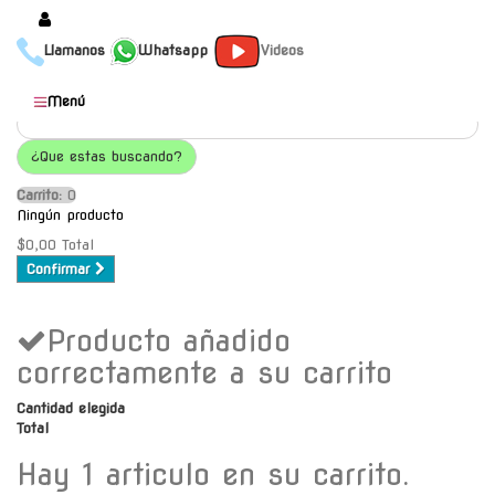
Llamanos
Whatsapp
Videos
Productos
Menú
Populares
¿Que estas buscando?
Categorías
Carrito:
O
Marcas
Ningún producto
Mayoristas
$0,00
Total
Confirmar
Contacto
Producto añadido
-
Envío gratis a C.A.B.A. a
correctamente a su carrito
partir de $30000
Cantidad elegida
Total
Hay 1 articulo en su carrito.