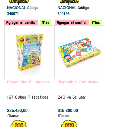
NACIONAL
Código:
NACIONAL
Código:
340071
340196
Agregar al carrito
Mas
Agregar al carrito
Mas
-
-
Disponible: 16 unidades
Disponible: 7 unidades
197 Cubos Alfabeticos
240 Ya Se Leer
$25.450,00
$15.300,00
Marca:
Marca: