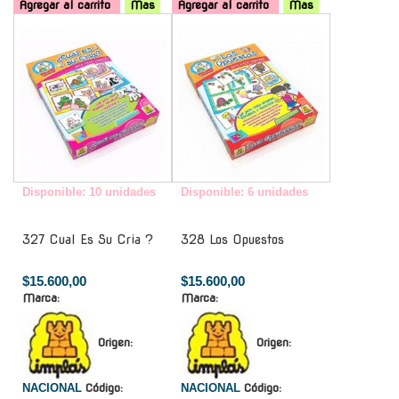
Agregar al carrito
Mas
Agregar al carrito
Mas
-
-
Disponible: 10 unidades
Disponible: 6 unidades
327 Cual Es Su Cria ?
328 Los Opuestos
$15.600,00
$15.600,00
Marca:
Marca:
Origen:
Origen:
NACIONAL
Código:
NACIONAL
Código: