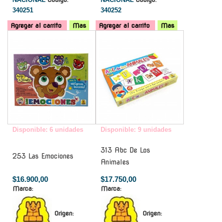
340251
340252
Agregar al carrito
Mas
Agregar al carrito
Mas
-
-
Disponible: 6 unidades
Disponible: 9 unidades
313 Abc De Los
253 Las Emociones
Animales
$16.900,00
$17.750,00
Marca:
Marca:
Origen:
Origen: