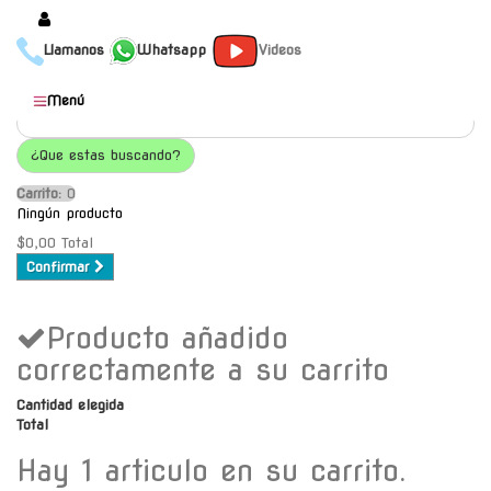
Llamanos
Whatsapp
Videos
Productos
Menú
Populares
¿Que estas buscando?
Categorías
Carrito:
O
Marcas
Ningún producto
Mayoristas
$0,00
Total
Confirmar
Contacto
Producto añadido
-
Envío gratis a C.A.B.A. a
correctamente a su carrito
partir de $30000
Cantidad elegida
Total
Hay 1 articulo en su carrito.