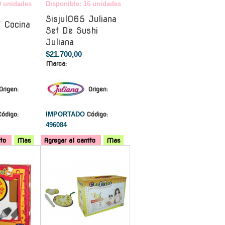
0 unidades
Disponible: 16 unidades
Sisjul065 Juliana
 Cocina
Set De Sushi
Juliana
$21.700,00
Marca:
Origen:
Origen:
Código:
IMPORTADO
Código:
496084
ito
Mas
Agregar al carrito
Mas
-
-