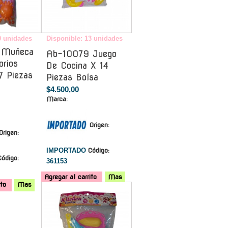
0 unidades
Disponible: 13 unidades
 Muñeca
Ab-10079 Juego
orios
De Cocina X 14
7 Piezas
Piezas Bolsa
$4.500,00
Marca:
Origen:
Origen:
IMPORTADO
Código:
Código:
361153
Agregar al carrito
Mas
ito
Mas
-