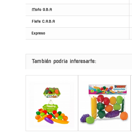
Moto G.B.A
Flete C.A.B.A
Expreso
También podria interesarte:
-
-