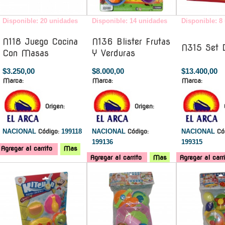
Disponible: 20 unidades
Disponible: 14 unidades
Disponible: 8
N118 Juego Cocina
N136 Blister Frutas
N315 Set 
Con Masas
Y Verduras
$3.250,00
$8.000,00
$13.400,00
Marca:
Marca:
Marca:
Origen:
Origen:
NACIONAL
Código:
199118
NACIONAL
Código:
NACIONAL
Có
199136
199315
Agregar al carrito
Mas
Agregar al carrito
Mas
Agregar al carr
-
-