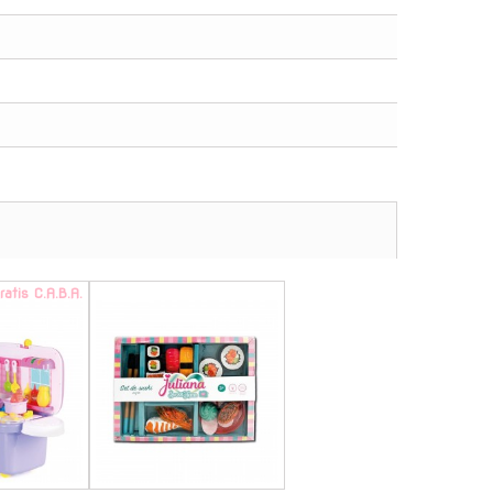
ratis C.A.B.A.
-