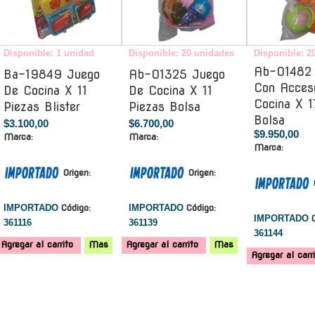
Disponible: 1 unidad
Disponible: 20 unidades
Disponible: 2
Ab-01482
Ba-19849 Juego
Ab-01325 Juego
Con Acces
De Cocina X 11
De Cocina X 11
Cocina X 1
Piezas Blister
Piezas Bolsa
Bolsa
$3.100,00
$6.700,00
$9.950,00
Marca:
Marca:
Marca:
Origen:
Origen:
IMPORTADO
Código:
IMPORTADO
Código:
IMPORTADO
361116
361139
361144
Agregar al carrito
Mas
Agregar al carrito
Mas
Agregar al carr