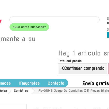
C
N
¿Que estas buscando?
$
amente a su
Hay 1 articulo en
Total del pedido
Continuar comprando
Envío grati
arcas
Mayoristas
Contacto
Bolsa
Comiditas
Ab-01543 Juego De Comiditas X 11 Piezas Bliste
-