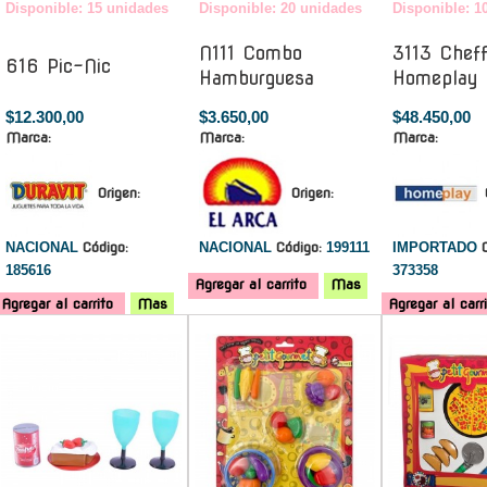
Disponible: 15 unidades
Disponible: 20 unidades
Disponible: 1
N111 Combo
3113 Cheff
616 Pic-Nic
Hamburguesa
Homeplay
$12.300,00
$3.650,00
$48.450,00
Marca:
Marca:
Marca:
Origen:
Origen:
NACIONAL
Código:
NACIONAL
Código:
199111
IMPORTADO
185616
373358
Agregar al carrito
Mas
Agregar al carrito
Mas
Agregar al carr
-
-