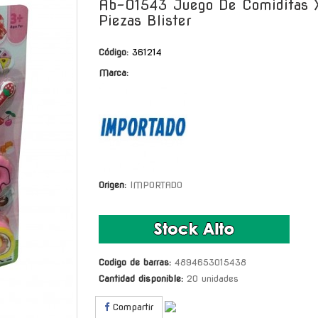
Ab-01543 Juego De Comiditas X
Piezas Blister
Código:
361214
Marca:
Origen:
IMPORTADO
Codigo de barras:
4894653015438
Cantidad disponible:
20 unidades
Compartir