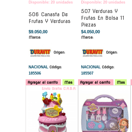
Disponible: 20 unidades
Disponible: 20 unidades
507 Verduras Y
506 Canasta De
Frutas En Bolsa 11
Frutas Y Verduras
Piezas
$9.050,00
$4.050,00
Marca:
Marca:
Origen:
Origen:
NACIONAL
Código:
NACIONAL
Código:
185506
185507
Agregar al carrito
Mas
Agregar al carrito
Mas
Envío Gratis C.A.B.A.
-