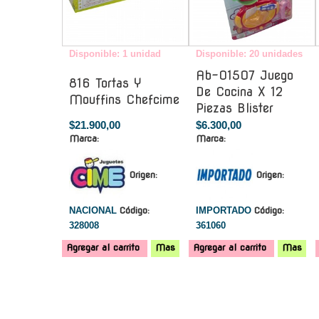
Disponible: 1 unidad
Disponible: 20 unidades
Ab-01507 Juego
816 Tortas Y
De Cocina X 12
Mouffins Chefcime
Piezas Blister
$21.900,00
$6.300,00
Marca:
Marca:
Origen:
Origen:
NACIONAL
Código:
IMPORTADO
Código:
328008
361060
Agregar al carrito
Mas
Agregar al carrito
Mas