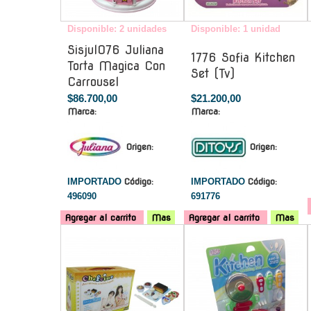
Disponible: 2 unidades
Disponible: 1 unidad
Sisjul076 Juliana
1776 Sofia Kitchen
Torta Magica Con
Set (Tv)
Carrousel
$86.700,00
$21.200,00
Marca:
Marca:
Origen:
Origen:
IMPORTADO
Código:
IMPORTADO
Código:
496090
691776
Agregar al carrito
Mas
Agregar al carrito
Mas
-
-