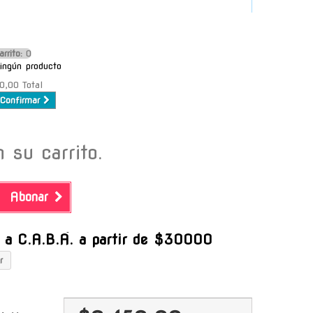
arrito:
O
ingún producto
0,00
Total
Confirmar
 su carrito.
Abonar
-
s a C.A.B.A. a partir de $30000
r