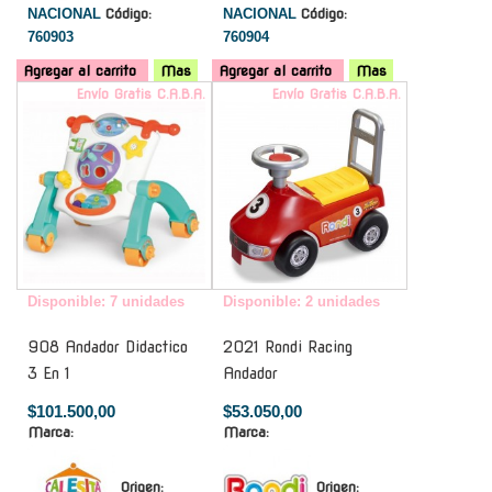
NACIONAL
Código:
NACIONAL
Código:
760903
760904
Agregar al carrito
Mas
Agregar al carrito
Mas
Envío Gratis C.A.B.A.
Envío Gratis C.A.B.A.
Disponible: 7 unidades
Disponible: 2 unidades
908 Andador Didactico
2021 Rondi Racing
3 En 1
Andador
$101.500,00
$53.050,00
Marca:
Marca:
Origen:
Origen: