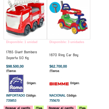
Disponible: 1 unidad
Disponible: 3 unidades
1785 Giant Bombero
1670 Ring Car Boy
Soporta 50 Kg
$98.500,00
$62.700,00
Marca:
Marca:
Origen:
Origen:
IMPORTADO
Código:
NACIONAL
Código:
735853
755670
Agregar al carrito
Mas
Agregar al carrito
Mas