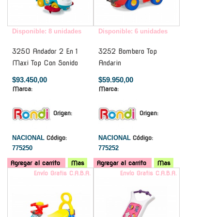
Disponible: 8 unidades
Disponible: 6 unidades
3250 Andador 2 En 1
3252 Bombero Top
Maxi Top Con Sonido
Andarin
$93.450,00
$59.950,00
Marca:
Marca:
Origen:
Origen:
NACIONAL
Código:
NACIONAL
Código:
775250
775252
Agregar al carrito
Mas
Agregar al carrito
Mas
Envío Gratis C.A.B.A.
Envío Gratis C.A.B.A.