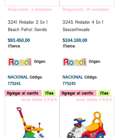
Disponible: 3 unidades
Disponible: 15 unidades
3241 Andador 2 En 1
3245 Andador 4 En 1
Beach Patrol Sonido
Descontinuado
$93.450,00
$104.100,00
Marca:
Marca:
Origen:
Origen:
NACIONAL
Código:
NACIONAL
Código:
775241
775245
Agregar al carrito
Mas
Agregar al carrito
Mas
Envío Gratis C.A.B.A.
Envío Gratis C.A.B.A.