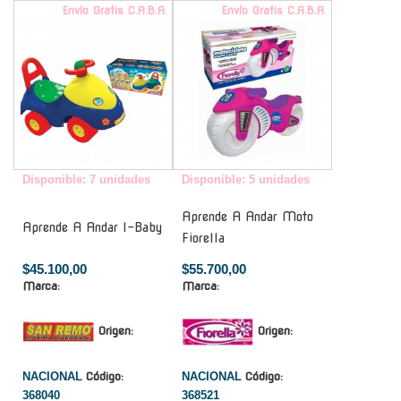
Envío Gratis C.A.B.A.
Envío Gratis C.A.B.A.
Disponible: 7 unidades
Disponible: 5 unidades
Aprende A Andar Moto
Aprende A Andar I-Baby
Fiorella
$45.100,00
$55.700,00
Marca:
Marca:
Origen:
Origen:
NACIONAL
Código:
NACIONAL
Código:
368040
368521