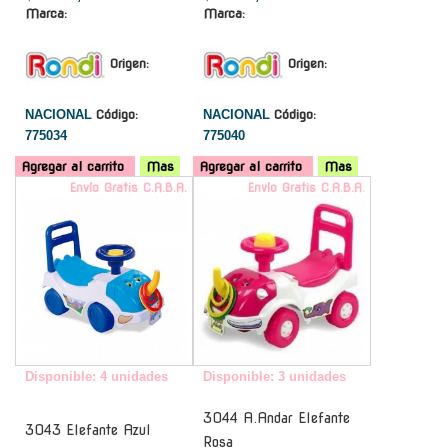
Marca:
Marca:
Origen:
Origen:
NACIONAL
Código:
NACIONAL
Código:
775034
775040
Agregar al carrito
Mas
Agregar al carrito
Mas
Envío Gratis C.A.B.A.
Envío Gratis C.A.B.A.
Disponible: 4 unidades
Disponible: 3 unidades
3044 A.Andar Elefante
3043 Elefante Azul
Rosa