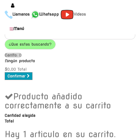
Llamanos
Whatsapp
Videos
Productos
Menú
Populares
¿Que estas buscando?
Categorías
Carrito:
O
Marcas
Ningún producto
Mayoristas
$0,00
Total
Confirmar
Contacto
Producto añadido
-
Envío gratis a C.A.B.A. a
correctamente a su carrito
partir de $30000
Cantidad elegida
Total
Hay 1 articulo en su carrito.