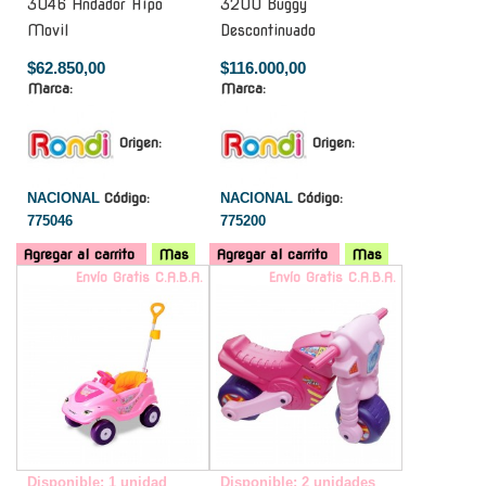
3046 Andador Hipo
3200 Buggy
Movil
Descontinuado
$62.850,00
$116.000,00
Marca:
Marca:
Origen:
Origen:
NACIONAL
Código:
NACIONAL
Código:
775046
775200
Agregar al carrito
Mas
Agregar al carrito
Mas
Envío Gratis C.A.B.A.
Envío Gratis C.A.B.A.
Disponible: 1 unidad
Disponible: 2 unidades