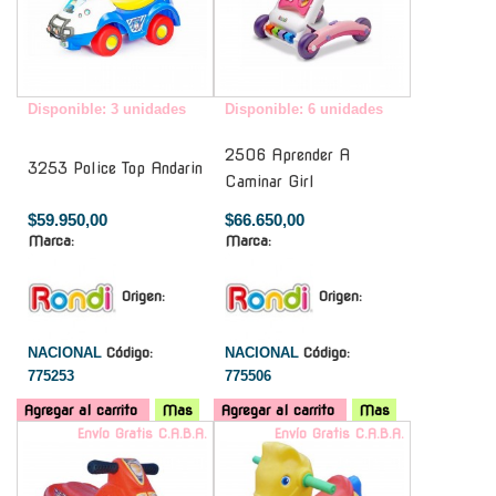
Disponible: 3 unidades
Disponible: 6 unidades
2506 Aprender A
3253 Police Top Andarin
Caminar Girl
$59.950,00
$66.650,00
Marca:
Marca:
Origen:
Origen:
NACIONAL
Código:
NACIONAL
Código:
775253
775506
Agregar al carrito
Mas
Agregar al carrito
Mas
Envío Gratis C.A.B.A.
Envío Gratis C.A.B.A.