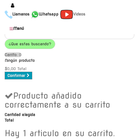
Llamanos
Whatsapp
Videos
Productos
Menú
Populares
¿Que estas buscando?
Categorías
Carrito:
O
Marcas
Ningún producto
Mayoristas
$0,00
Total
Confirmar
Contacto
Producto añadido
-
Envío gratis a C.A.B.A. a
correctamente a su carrito
partir de $30000
Cantidad elegida
Total
Hay 1 articulo en su carrito.