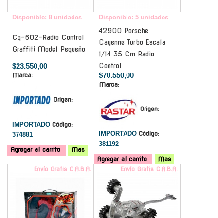
Disponible: 8 unidades
Disponible: 5 unidades
42900 Porsche
Cq-602-Radio Control
Cayenne Turbo Escala
Graffiti Model Pequeño
1/14 35 Cm Radio
$23.550,00
Control
$70.550,00
Marca:
Marca:
Origen:
Origen:
IMPORTADO
Código:
IMPORTADO
Código:
374881
381192
Agregar al carrito
Mas
Agregar al carrito
Mas
Envío Gratis C.A.B.A.
Envío Gratis C.A.B.A.