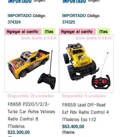
Origen:
Origen:
IMPORTADO
Código:
IMPORTADO
Código:
374324
374325
Agregar al carrito
Mas
Agregar al carrito
Mas
Envío Gratis C.A.B.A.
Envío Gratis C.A.B.A.
Disponible: 20 unidades
Disponible: 6 unidades
F8658 P220/1/2/3-
F8659 Lead.Off-Road
Turbo Car Autos Veloces
Ext Adv Radio Control 4
Radio Control 8
Modelos Esc 1:12
Modelos
$53.400,00
$33.300,00
Marca: