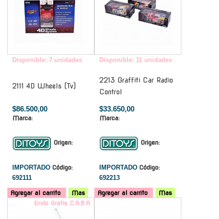
Disponible: 7 unidades
Disponible: 11 unidades
2213 Graffiti Car Radio
2111 4D Wheels (Tv)
Control
$86.500,00
$33.650,00
Marca:
Marca:
Origen:
Origen:
IMPORTADO
Código:
IMPORTADO
Código:
692111
692213
Agregar al carrito
Mas
Agregar al carrito
Mas
Envío Gratis C.A.B.A.
-