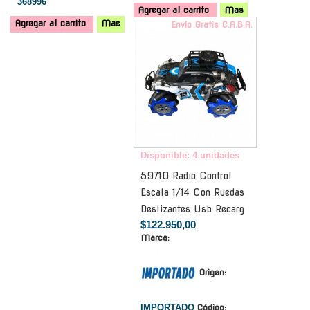
368996
Agregar al carrito
Mas
Agregar al carrito
Mas
Envío Gratis C.A.B.A.
Disponible: 4 unidades
59710 Radio Control
Escala 1/14 Con Ruedas
Deslizantes Usb Recarg
$122.950,00
Marca:
Origen:
IMPORTADO
Código: