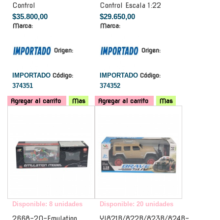
Control
Control Escala 1:22
$35.800,00
$29.650,00
Marca:
Marca:
Origen:
Origen:
IMPORTADO
Código:
IMPORTADO
Código:
374351
374352
Agregar al carrito
Mas
Agregar al carrito
Mas
-
-
Disponible: 8 unidades
Disponible: 20 unidades
2668-20-Emulation
Yl821B/822B/823B/824B-