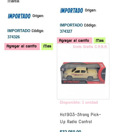
Marca:
Origen:
Origen:
IMPORTADO
Código:
IMPORTADO
Código:
374327
374326
Agregar al carrito
Mas
Agregar al carrito
Mas
Envío Gratis C.A.B.A.
Disponible: 1 unidad
Hc1903-Strong Pick-
Up Radio Control
$32.050,00