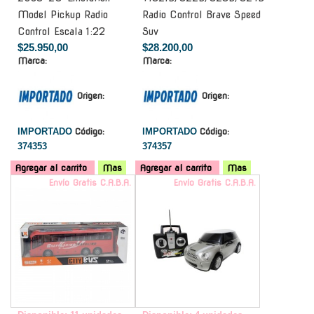
Model Pickup Radio
Radio Control Brave Speed
Control Escala 1:22
Suv
$25.950,00
$28.200,00
Marca:
Marca:
Origen:
Origen:
IMPORTADO
Código:
IMPORTADO
Código:
374353
374357
Agregar al carrito
Mas
Agregar al carrito
Mas
Envío Gratis C.A.B.A.
Envío Gratis C.A.B.A.