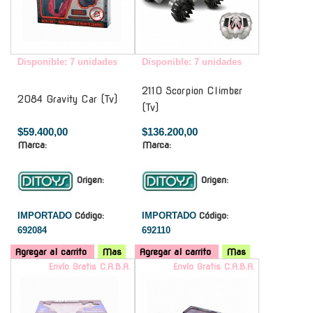
Disponible: 7 unidades
Disponible: 7 unidades
2110 Scorpion Climber
2084 Gravity Car (Tv)
(Tv)
$59.400,00
$136.200,00
Marca:
Marca:
Origen:
Origen:
IMPORTADO
Código:
IMPORTADO
Código:
692084
692110
Agregar al carrito
Mas
Agregar al carrito
Mas
Envío Gratis C.A.B.A.
Envío Gratis C.A.B.A.