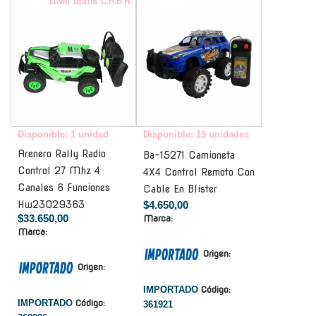
Envío Gratis C.A.B.A.
-
Disponible: 1 unidad
Disponible: 19 unidades
Arenero Rally Radio
Ba-15271 Camioneta
Control 27 Mhz 4
4X4 Control Remoto Con
Canales 6 Funciones
Cable En Blister
Hw23029363
$4.650,00
$33.650,00
Marca:
Marca:
Origen:
Origen:
IMPORTADO
Código:
IMPORTADO
Código:
361921