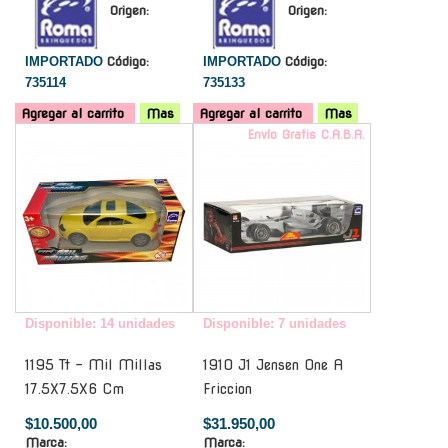
Origen:
Origen:
IMPORTADO
Código:
IMPORTADO
Código:
735114
735133
Agregar al carrito
Mas
Agregar al carrito
Mas
-
Envío Gratis C.A.B.A.
Disponible: 14 unidades
Disponible: 7 unidades
1195 Tt - Mil Millas
1910 J1 Jensen One A
17.5X7.5X6 Cm
Friccion
$10.500,00
$31.950,00
Marca:
Marca: