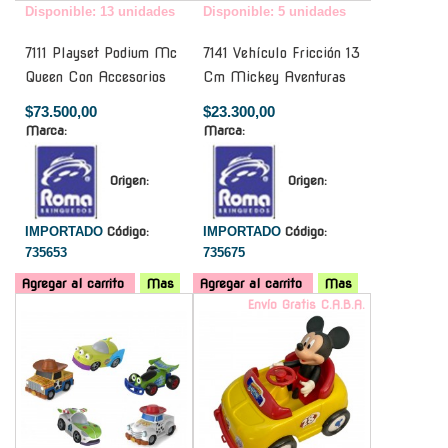
Disponible: 13 unidades
Disponible: 5 unidades
7111 Playset Podium Mc
7141 Vehículo Fricción 13
Queen Con Accesorios
Cm Mickey Aventuras
$73.500,00
$23.300,00
Marca:
Marca:
Origen:
Origen:
IMPORTADO
Código:
IMPORTADO
Código:
735653
735675
Agregar al carrito
Mas
Agregar al carrito
Mas
-
Envío Gratis C.A.B.A.