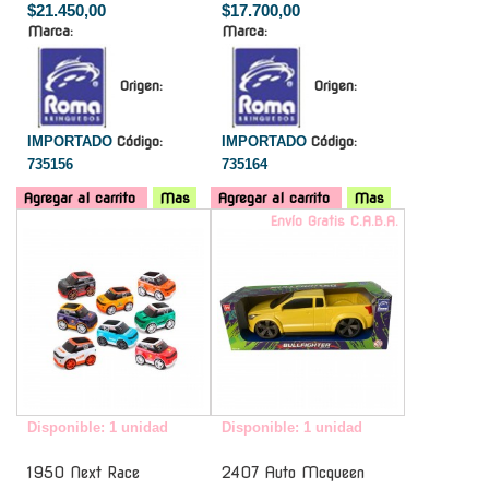
$21.450,00
$17.700,00
Marca:
Marca:
Origen:
Origen:
IMPORTADO
Código:
IMPORTADO
Código:
735156
735164
Agregar al carrito
Mas
Agregar al carrito
Mas
-
Envío Gratis C.A.B.A.
Disponible: 1 unidad
Disponible: 1 unidad
1950 Next Race
2407 Auto Mcqueen