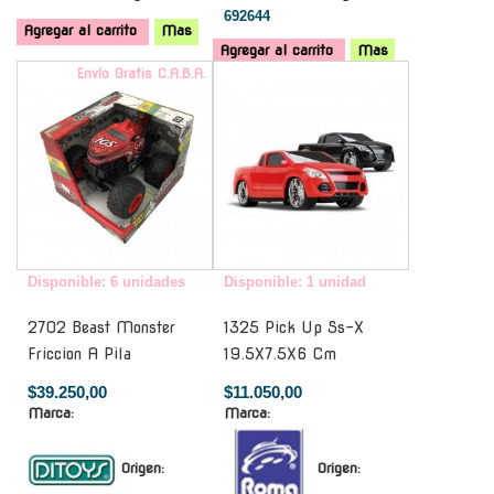
692644
Agregar al carrito
Mas
Agregar al carrito
Mas
Envío Gratis C.A.B.A.
-
Disponible: 6 unidades
Disponible: 1 unidad
2702 Beast Monster
1325 Pick Up Ss-X
Friccion A Pila
19.5X7.5X6 Cm
$39.250,00
$11.050,00
Marca:
Marca:
Origen:
Origen: