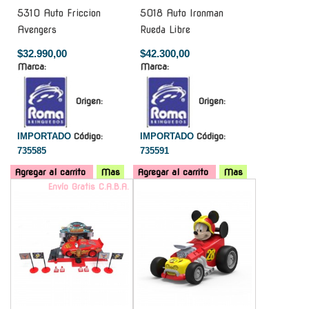
5310 Auto Friccion
5018 Auto Ironman
Avengers
Rueda Libre
$32.990,00
$42.300,00
Marca:
Marca:
Origen:
Origen:
IMPORTADO
Código:
IMPORTADO
Código:
735585
735591
Agregar al carrito
Mas
Agregar al carrito
Mas
Envío Gratis C.A.B.A.
-