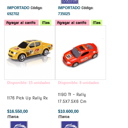
IMPORTADO
Código:
IMPORTADO
Código:
692702
735025
Agregar al carrito
Mas
Agregar al carrito
Mas
-
-
Disponible: 15 unidades
Disponible: 8 unidades
1190 Tt - Rally
1176 Pick Up Rally Rx
17.5X7.5X6 Cm
$16.550,00
$10.600,00
Marca:
Marca: