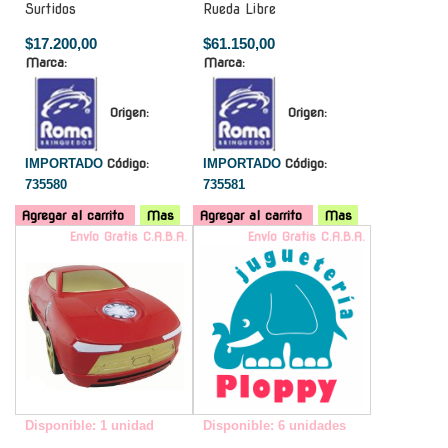
Surtidos
Rueda Libre
$17.200,00
$61.150,00
Marca:
Marca:
Origen:
Origen:
IMPORTADO
Código:
IMPORTADO
Código:
735580
735581
Agregar al carrito
Mas
Agregar al carrito
Mas
Envío Gratis C.A.B.A.
Envío Gratis C.A.B.A.
Disponible: 1 unidad
Disponible: 6 unidades