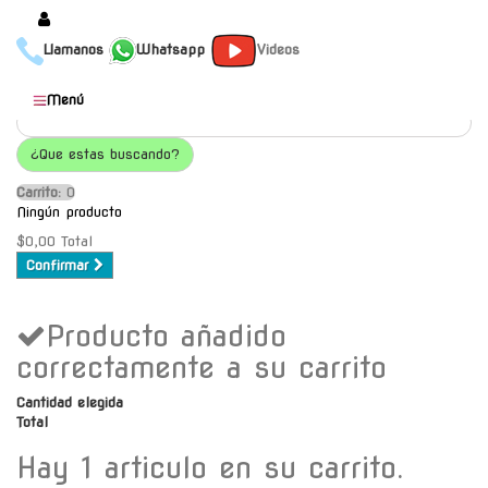
Llamanos
Whatsapp
Videos
Productos
Menú
Populares
¿Que estas buscando?
Categorías
Carrito:
O
Marcas
Ningún producto
Mayoristas
$0,00
Total
Confirmar
Contacto
Producto añadido
-
Envío gratis a C.A.B.A. a
correctamente a su carrito
partir de $30000
Cantidad elegida
Total
Hay 1 articulo en su carrito.