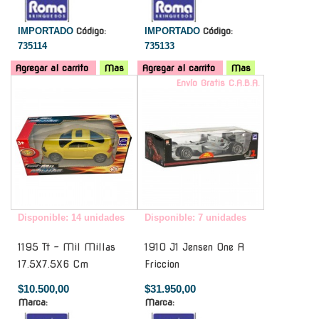
IMPORTADO
Código:
IMPORTADO
Código:
735114
735133
Agregar al carrito
Mas
Agregar al carrito
Mas
-
Envío Gratis C.A.B.A.
Disponible: 14 unidades
Disponible: 7 unidades
1195 Tt - Mil Millas
1910 J1 Jensen One A
17.5X7.5X6 Cm
Friccion
$10.500,00
$31.950,00
Marca:
Marca: