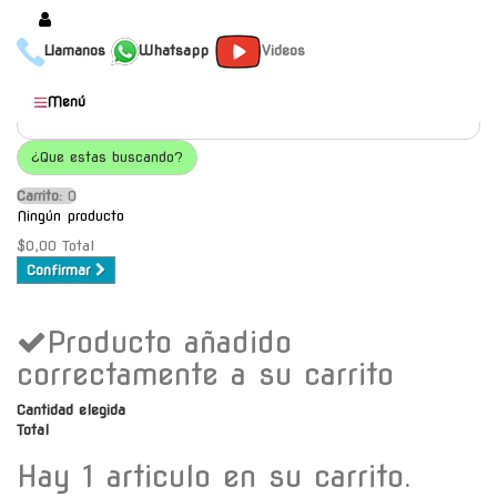
Llamanos
Whatsapp
Videos
Productos
Menú
Populares
¿Que estas buscando?
Categorías
Carrito:
O
Marcas
Ningún producto
Mayoristas
$0,00
Total
Confirmar
Contacto
Producto añadido
-
Envío gratis a C.A.B.A. a
correctamente a su carrito
partir de $30000
Cantidad elegida
Total
Hay 1 articulo en su carrito.