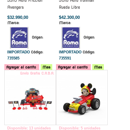
5310 Auto Friccion
5018 Auto Ironman
Avengers
Rueda Libre
$32.990,00
$42.300,00
Marca:
Marca:
Origen:
Origen:
IMPORTADO
Código:
IMPORTADO
Código:
735585
735591
Agregar al carrito
Mas
Agregar al carrito
Mas
Envío Gratis C.A.B.A.
-
Disponible: 13 unidades
Disponible: 5 unidades