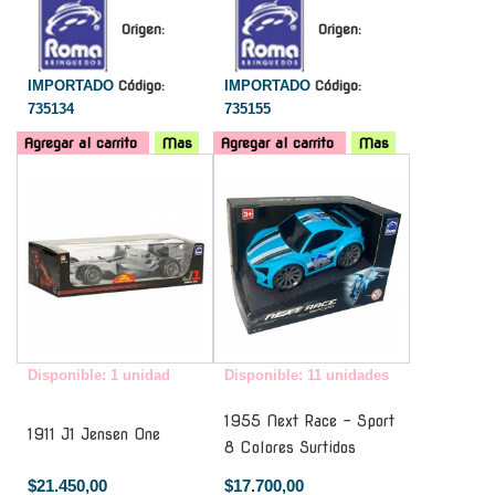
Origen:
Origen:
IMPORTADO
Código:
IMPORTADO
Código:
735134
735155
Agregar al carrito
Mas
Agregar al carrito
Mas
-
-
Disponible: 1 unidad
Disponible: 11 unidades
1955 Next Race - Sport
1911 J1 Jensen One
8 Colores Surtidos
$21.450,00
$17.700,00