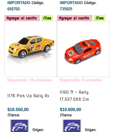
IMPORTADO
Código:
IMPORTADO
Código:
692702
735025
Agregar al carrito
Mas
Agregar al carrito
Mas
-
-
Disponible: 15 unidades
Disponible: 8 unidades
1190 Tt - Rally
1176 Pick Up Rally Rx
17.5X7.5X6 Cm
$16.550,00
$10.600,00
Marca:
Marca:
Origen:
Origen: