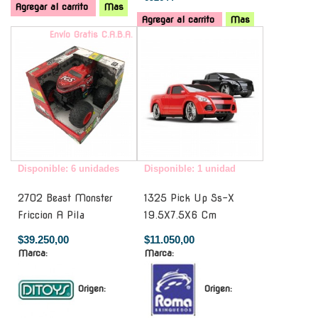
Agregar al carrito
Mas
Agregar al carrito
Mas
Envío Gratis C.A.B.A.
-
Disponible: 6 unidades
Disponible: 1 unidad
2702 Beast Monster
1325 Pick Up Ss-X
Friccion A Pila
19.5X7.5X6 Cm
$39.250,00
$11.050,00
Marca:
Marca:
Origen:
Origen: