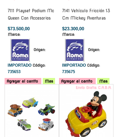
7111 Playset Podium Mc
7141 Vehículo Fricción 13
Queen Con Accesorios
Cm Mickey Aventuras
$73.500,00
$23.300,00
Marca:
Marca:
Origen:
Origen:
IMPORTADO
Código:
IMPORTADO
Código:
735653
735675
Agregar al carrito
Mas
Agregar al carrito
Mas
-
Envío Gratis C.A.B.A.