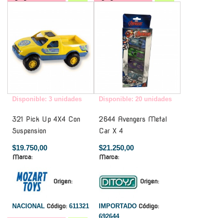
-
-
Disponible: 3 unidades
Disponible: 20 unidades
321 Pick Up 4X4 Con
2644 Avengers Metal
Suspension
Car X 4
$19.750,00
$21.250,00
Marca:
Marca:
Origen:
Origen:
NACIONAL
Código:
611321
IMPORTADO
Código:
692644