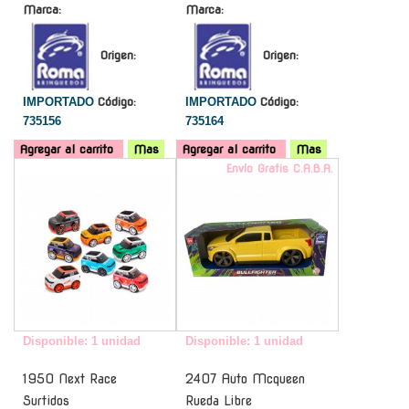
Marca:
Marca:
Origen:
Origen:
IMPORTADO
Código:
IMPORTADO
Código:
735156
735164
Agregar al carrito
Mas
Agregar al carrito
Mas
-
Envío Gratis C.A.B.A.
Disponible: 1 unidad
Disponible: 1 unidad
1950 Next Race
2407 Auto Mcqueen
Surtidos
Rueda Libre