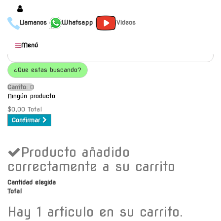
Llamanos
Whatsapp
Videos
Productos
Menú
Populares
¿Que estas buscando?
Categorías
Carrito:
O
Marcas
Ningún producto
Mayoristas
$0,00
Total
Confirmar
Contacto
Producto añadido
-
Envío gratis a C.A.B.A. a
correctamente a su carrito
partir de $30000
Cantidad elegida
Total
Hay 1 articulo en su carrito.