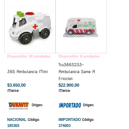
-
-
Disponible: 20 unidades
Disponible: 8 unidades
Tru3863233-
365 Ambulancia Mini
Ambulancia Same A
Friccion
$3.650,00
$22.900,00
Marca:
Marca:
Origen:
Origen:
NACIONAL
Código:
IMPORTADO
Código:
185365
374003