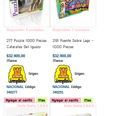
Disponible: 9 unidades
Disponible: 7 unidades
277 Puzzle 1000 Piezas
291 Puente Sobre Lago -
Cataratas Del Iguazu
1000 Piezas
$32.900,00
$32.900,00
Marca:
Marca:
Origen:
Origen:
NACIONAL
Código:
NACIONAL
Código:
340277
340291
Agregar al carrito
Mas
Agregar al carrito
Mas
Envío Gratis C.A.B.A.
Envío Gratis C.A.B.A.