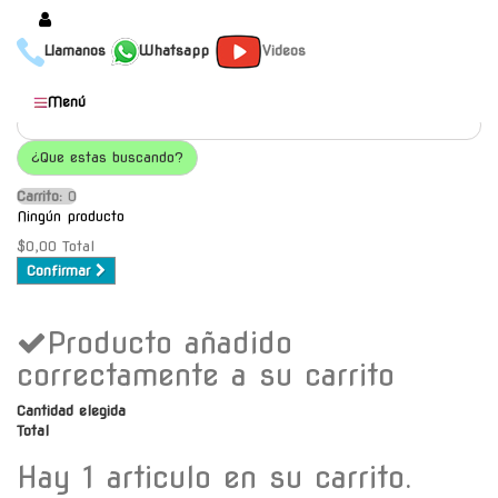
Llamanos
Whatsapp
Videos
Productos
Menú
Populares
¿Que estas buscando?
Categorías
Carrito:
O
Marcas
Ningún producto
Mayoristas
$0,00
Total
Confirmar
Contacto
Producto añadido
-
Envío gratis a C.A.B.A. a
correctamente a su carrito
partir de $30000
Cantidad elegida
Total
Hay 1 articulo en su carrito.