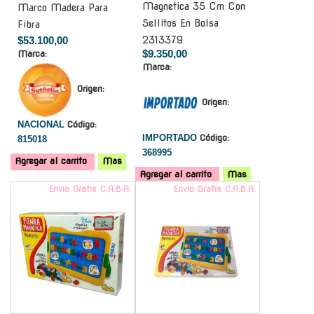
Magnetica 35 Cm Con
Marco Madera Para
Sellitos En Bolsa
Fibra
$53.100,00
2313379
$9.350,00
Marca:
Marca:
Origen:
Origen:
NACIONAL
Código:
IMPORTADO
Código:
815018
368995
Agregar al carrito
Mas
Agregar al carrito
Mas
Envío Gratis C.A.B.A.
Envío Gratis C.A.B.A.