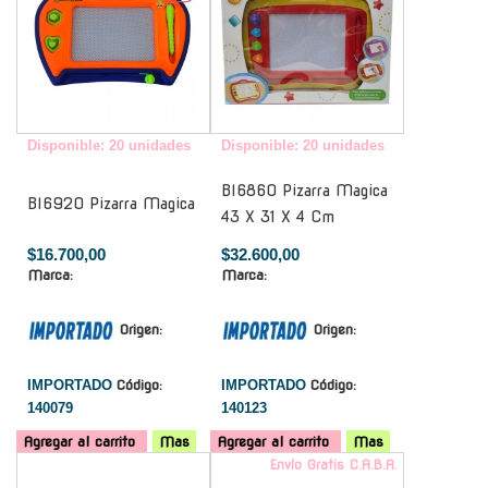
Disponible: 20 unidades
Disponible: 20 unidades
Bl6860 Pizarra Magica
Bl6920 Pizarra Magica
43 X 31 X 4 Cm
$16.700,00
$32.600,00
Marca:
Marca:
Origen:
Origen:
IMPORTADO
Código:
IMPORTADO
Código:
140079
140123
Agregar al carrito
Mas
Agregar al carrito
Mas
-
Envío Gratis C.A.B.A.