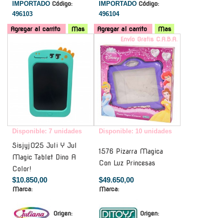
IMPORTADO
Código:
IMPORTADO
Código:
496103
496104
Agregar al carrito
Mas
Agregar al carrito
Mas
-
Envío Gratis C.A.B.A.
Disponible: 7 unidades
Disponible: 10 unidades
Sisjyj025 Juli Y Jul
1576 Pizarra Magica
Magic Tablet Dino A
Con Luz Princesas
Color!
$10.850,00
$49.650,00
Marca:
Marca:
Origen:
Origen: