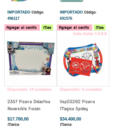
IMPORTADO
Código:
IMPORTADO
Código:
496117
691576
Agregar al carrito
Mas
Agregar al carrito
Mas
-
Envío Gratis C.A.B.A.
Disponible: 14 unidades
Disponible: 6 unidades
2357 Pizarra Didactica
Vsp03292 Pizarra
Reversible Frozen
Magica Spidey
$17.700,00
$34.400,00
Marca:
Marca: