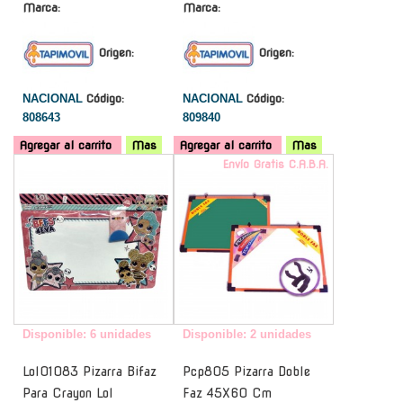
Marca:
Marca:
Origen:
Origen:
NACIONAL
Código:
NACIONAL
Código:
808643
809840
Agregar al carrito
Mas
Agregar al carrito
Mas
-
Envío Gratis C.A.B.A.
Disponible: 6 unidades
Disponible: 2 unidades
Lol01083 Pizarra Bifaz
Pcp805 Pizarra Doble
Para Crayon Lol
Faz 45X60 Cm