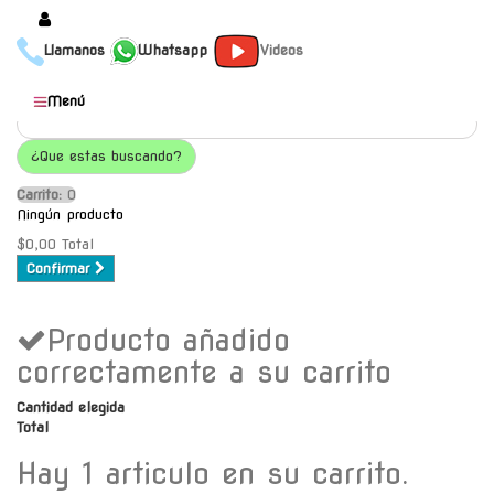
Llamanos
Whatsapp
Videos
Productos
Menú
Populares
¿Que estas buscando?
Categorías
Carrito:
O
Marcas
Ningún producto
Mayoristas
$0,00
Total
Confirmar
Contacto
Producto añadido
-
Envío gratis a C.A.B.A. a
correctamente a su carrito
partir de $30000
Cantidad elegida
Total
Hay 1 articulo en su carrito.