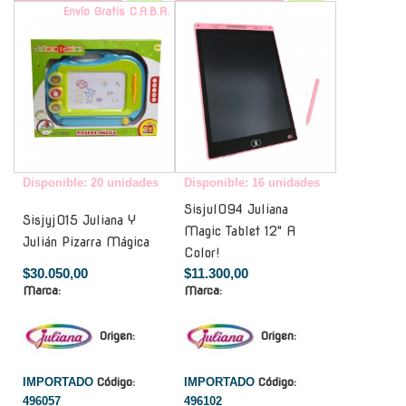
Envío Gratis C.A.B.A.
-
Disponible: 20 unidades
Disponible: 16 unidades
Sisjul094 Juliana
Sisjyj015 Juliana Y
Magic Tablet 12" A
Julián Pizarra Mágica
Color!
$30.050,00
$11.300,00
Marca:
Marca:
Origen:
Origen:
IMPORTADO
Código:
IMPORTADO
Código:
496057
496102