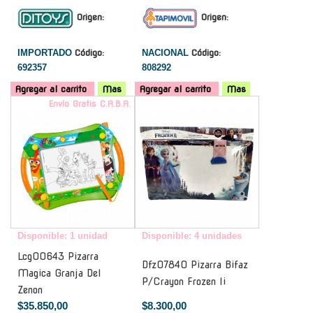
Origen:
Origen:
IMPORTADO
Código:
NACIONAL
Código:
692357
808292
Agregar al carrito
Mas
Agregar al carrito
Mas
Envío Gratis C.A.B.A.
-
Disponible: 1 unidad
Disponible: 4 unidades
Lcg00643 Pizarra
Dfz07840 Pizarra Bifaz
Magica Granja Del
P/Crayon Frozen Ii
Zenon
$35.850,00
$8.300,00