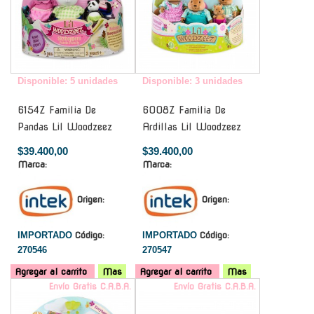
Disponible: 5 unidades
Disponible: 3 unidades
6154Z Familia De
6008Z Familia De
Pandas Lil Woodzeez
Ardillas Lil Woodzeez
$39.400,00
$39.400,00
Marca:
Marca:
Origen:
Origen:
IMPORTADO
Código:
IMPORTADO
Código:
270546
270547
Agregar al carrito
Mas
Agregar al carrito
Mas
Envío Gratis C.A.B.A.
Envío Gratis C.A.B.A.