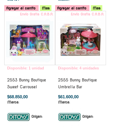
Agregar al carrito
Mas
Agregar al carrito
Mas
Envío Gratis C.A.B.A.
Envío Gratis C.A.B.A.
Disponible: 1 unidad
Disponible: 4 unidades
2553 Bunny Boutique
2555 Bunny Boutique
Sweet Carrousel
Umbrella Bar
$68.850,00
$61.600,00
Marca:
Marca:
Origen:
Origen: