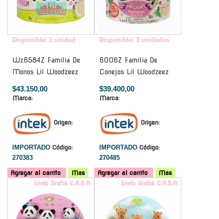
Disponible: 1 unidad
Disponible: 3 unidades
Wz6584Z Familia De
6006Z Familia De
Monos Lil Woodzeez
Conejos Lil Woodzeez
$43.150,00
$39.400,00
Marca:
Marca:
Origen:
Origen:
IMPORTADO
Código:
IMPORTADO
Código:
270383
270485
Agregar al carrito
Mas
Agregar al carrito
Mas
Envío Gratis C.A.B.A.
Envío Gratis C.A.B.A.