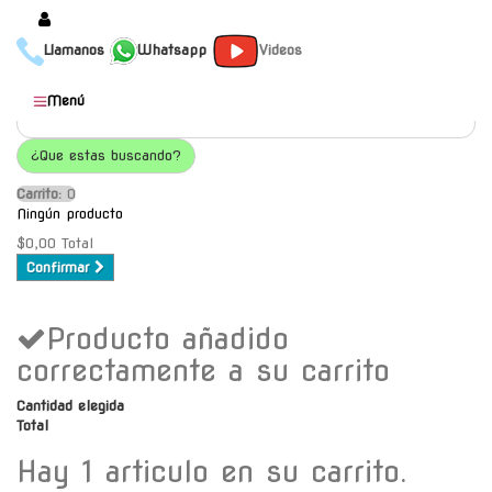
Llamanos
Whatsapp
Videos
Productos
Menú
Populares
¿Que estas buscando?
Categorías
Carrito:
O
Marcas
Ningún producto
Mayoristas
$0,00
Total
Confirmar
Contacto
Producto añadido
-
Envío gratis a C.A.B.A. a
correctamente a su carrito
partir de $30000
Cantidad elegida
Total
Hay 1 articulo en su carrito.