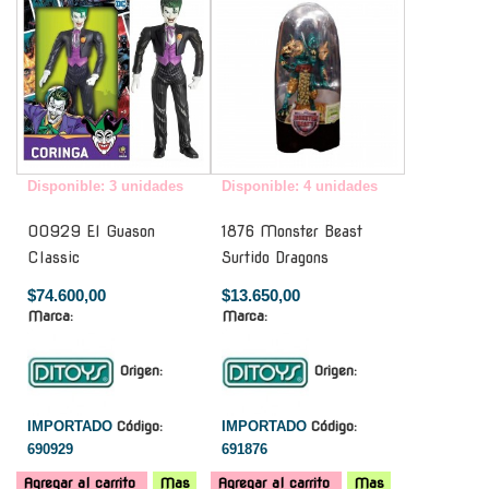
Disponible: 3 unidades
Disponible: 4 unidades
00929 El Guason
1876 Monster Beast
Classic
Surtido Dragons
$74.600,00
$13.650,00
Marca:
Marca:
Origen:
Origen:
IMPORTADO
Código:
IMPORTADO
Código:
690929
691876
Agregar al carrito
Mas
Agregar al carrito
Mas