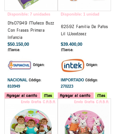
Disponible: 7 unidades
Disponible: 1 unidad
Dts07949 Muñeco Buzz
6259Z Familia De Patos
Con Frases Primera
Lil Woodzeez
Infancia
$50.150,00
$39.400,00
Marca:
Marca:
Origen:
Origen:
NACIONAL
Código:
IMPORTADO
Código:
810949
270223
Agregar al carrito
Mas
Agregar al carrito
Mas
Envío Gratis C.A.B.A.
Envío Gratis C.A.B.A.