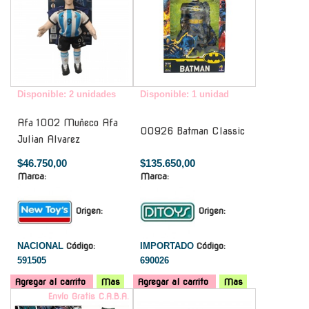
Disponible: 2 unidades
Disponible: 1 unidad
Afa 1002 Muñeco Afa
00926 Batman Classic
Julian Alvarez
$46.750,00
$135.650,00
Marca:
Marca:
Origen:
Origen:
NACIONAL
Código:
IMPORTADO
Código:
591505
690026
Agregar al carrito
Mas
Agregar al carrito
Mas
Envío Gratis C.A.B.A.
-