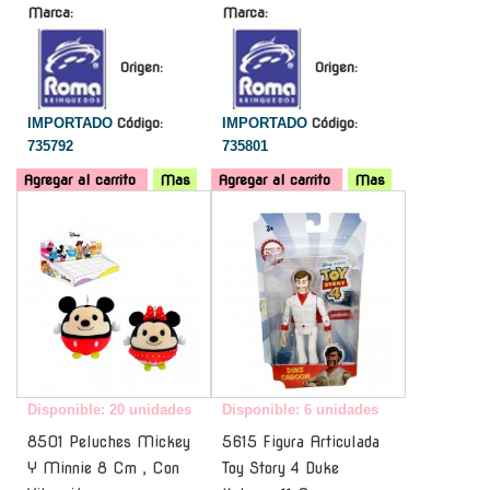
Marca:
Marca:
Origen:
Origen:
IMPORTADO
Código:
IMPORTADO
Código:
735792
735801
Agregar al carrito
Mas
Agregar al carrito
Mas
-
-
Disponible: 20 unidades
Disponible: 6 unidades
8501 Peluches Mickey
5615 Figura Articulada
Y Minnie 8 Cm , Con
Toy Story 4 Duke