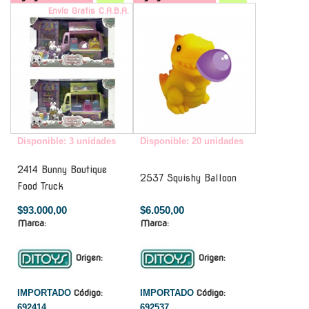
Envío Gratis C.A.B.A.
-
Disponible: 3 unidades
Disponible: 20 unidades
2414 Bunny Boutique
2537 Squishy Balloon
Food Truck
$93.000,00
$6.050,00
Marca:
Marca:
Origen:
Origen:
IMPORTADO
Código:
IMPORTADO
Código:
692414
692537