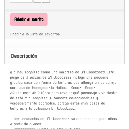
Añadir al carrito
Añadir a la lista de favoritos
Descripción
¡No hay sorpresa como una sorpresa de Li'l Woodzeez! Este
juego de 3 piezas de Li'l Woodzeez incluye una pequeña
y dulce casa con forma de bellotas que alberga un personaje
sorpresa de Honeysuckle Hollow. ¡Knock! ¡Knock!
¿Quién está ahí? ¡Ábre para revelar qué personaje vive dentro
de esta mini sorpresa! Altamente coleccionables y
verdaderamente adorables, agrega estas mini casas de
bellotas a tu colección Li'l Woodzeez.
- Los accesorios de Li'l Woodzeez se recomiendan para niños
a partir de 3 años.