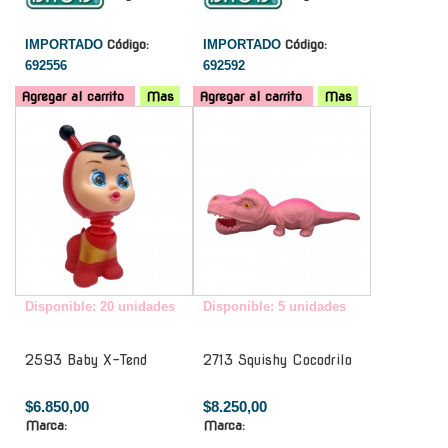
IMPORTADO
Código:
IMPORTADO
Código:
692556
692592
Agregar al carrito
Mas
Agregar al carrito
Mas
-
-
Disponible: 20 unidades
Disponible: 5 unidades
2593 Baby X-Tend
2713 Squishy Cocodrilo
$6.850,00
$8.250,00
Marca:
Marca: