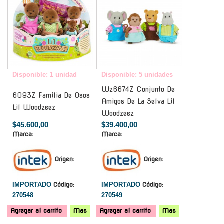
Disponible: 1 unidad
Disponible: 5 unidades
Wz6674Z Conjunto De
6093Z Familia De Osos
Amigos De La Selva Lil
Lil Woodzeez
Woodzeez
$45.600,00
$39.400,00
Marca:
Marca:
Origen:
Origen:
IMPORTADO
Código:
IMPORTADO
Código:
270548
270549
Agregar al carrito
Mas
Agregar al carrito
Mas