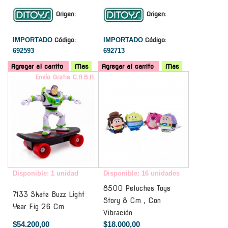
Origen:
Origen:
IMPORTADO
Código:
IMPORTADO
Código:
692593
692713
Agregar al carrito
Mas
Agregar al carrito
Mas
Envío Gratis C.A.B.A.
-
Disponible: 1 unidad
Disponible: 16 unidades
8500 Peluches Toys
7133 Skate Buzz Light
Story 8 Cm , Con
Year Fig 26 Cm
Vibración
$54.200,00
$18.000,00