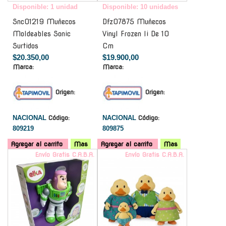
Disponible: 1 unidad
Disponible: 10 unidades
Snc01219 Muñecos
Dfz07875 Muñecos
Moldeables Sonic
Vinyl Frozen Ii De 10
Surtidos
Cm
$20.350,00
$19.900,00
Marca:
Marca:
Origen:
Origen:
NACIONAL
Código:
NACIONAL
Código:
809219
809875
Agregar al carrito
Mas
Agregar al carrito
Mas
Envío Gratis C.A.B.A.
Envío Gratis C.A.B.A.