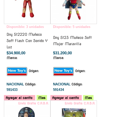
Disponible: 3 unidades
Disponible: 5 unidades
Dny 512220 Muñeco
Dny 5123 Muñeco Soft
Soft Flash Con Sonido Y
Mujer Maravilla
Luz
$34.900,00
$31.200,00
Marca:
Marca:
Origen:
Origen:
NACIONAL
Código:
NACIONAL
Código:
591433
591434
Agregar al carrito
Mas
Agregar al carrito
Mas
Envío Gratis C.A.B.A.
Envío Gratis C.A.B.A.