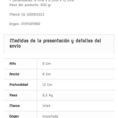
- Dimensiones: 9 cms x 8 cms x 12 cms
Peso del producto: 300 gr
Marca: LIL WOODZEEZ
Origen: IMPORTADO
Medidas de la presentación y detalles del
envío
Alto
9 Cm
Ancho
8 Cm
Profundidad
12 Cm
Peso
0.3 Kg
Marca
Intek
Origen
Importado