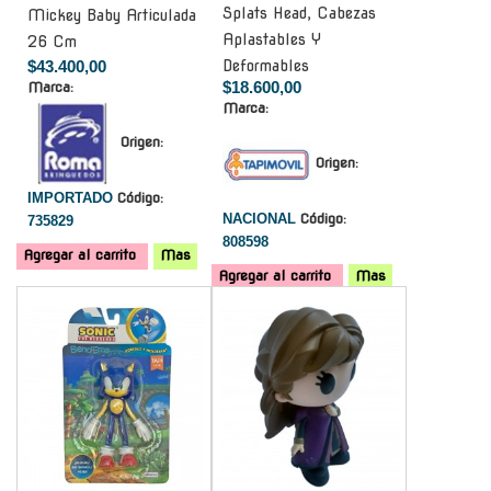
Splats Head, Cabezas
Mickey Baby Articulada
Aplastables Y
26 Cm
$43.400,00
Deformables
$18.600,00
Marca:
Marca:
Origen:
Origen:
IMPORTADO
Código:
NACIONAL
Código:
735829
808598
Agregar al carrito
Mas
Agregar al carrito
Mas
-
-