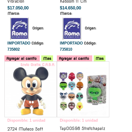
Vibración
Kaboom 11 Cm
$17.050,00
$14.650,00
Marca:
Marca:
Origen:
Origen:
IMPORTADO
Código:
IMPORTADO
Código:
735802
735810
Agregar al carrito
Mas
Agregar al carrito
Mas
Envío Gratis C.A.B.A.
-
Disponible: 1 unidad
Disponible: 1 unidad
Tap00598 Stretchapalz
2724 Muñeco Soft