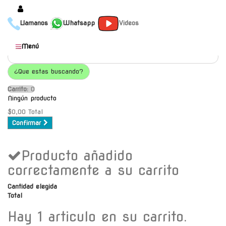
Llamanos
Whatsapp
Videos
Productos
Menú
Populares
¿Que estas buscando?
Categorías
Carrito:
O
Marcas
Ningún producto
Mayoristas
$0,00
Total
Confirmar
Contacto
Producto añadido
-
Envío gratis a C.A.B.A. a
correctamente a su carrito
partir de $30000
Cantidad elegida
Total
Hay 1 articulo en su carrito.