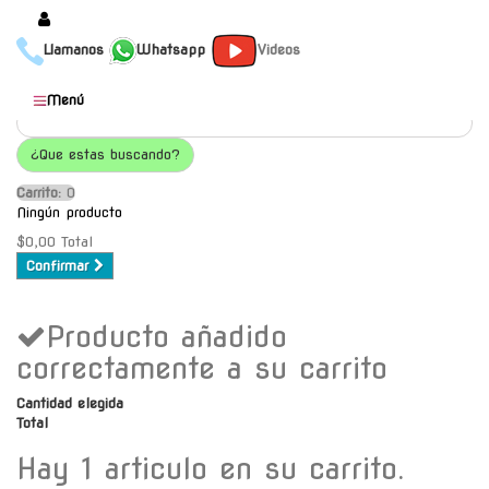
Llamanos
Whatsapp
Videos
Productos
Menú
Populares
¿Que estas buscando?
Categorías
Carrito:
O
Marcas
Ningún producto
Mayoristas
$0,00
Total
Confirmar
Contacto
Producto añadido
-
Envío gratis a C.A.B.A. a
correctamente a su carrito
partir de $30000
Cantidad elegida
Total
Hay 1 articulo en su carrito.