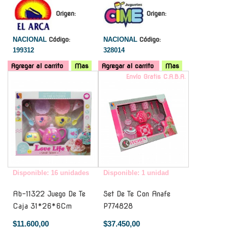
Origen:
Origen:
NACIONAL
Código:
NACIONAL
Código:
199312
328014
Agregar al carrito
Mas
Agregar al carrito
Mas
-
Envío Gratis C.A.B.A.
Disponible: 16 unidades
Disponible: 1 unidad
Ab-11322 Juego De Te
Set De Te Con Anafe
Caja 31*26*6Cm
P774828
$11.600,00
$37.450,00