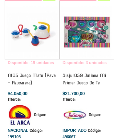
-
-
Disponible: 19 unidades
Disponible: 3 unidades
N105 Juego Mate (Pava
Sisjul059 Juliana Mi
- Azucarera)
Primer Juego De Te
$4.050,00
$21.700,00
Marca:
Marca:
Origen:
Origen:
NACIONAL
Código:
IMPORTADO
Código:
199105
496067