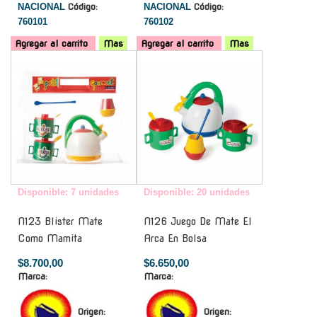
NACIONAL
Código:
NACIONAL
Código:
760101
760102
Agregar al carrito
Mas
Agregar al carrito
Mas
-
-
Disponible: 7 unidades
Disponible: 20 unidades
N123 Blister Mate
N126 Juego De Mate El
Como Mamita
Arca En Bolsa
$8.700,00
$6.650,00
Marca:
Marca:
Origen:
Origen: