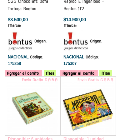
525 Chocolate Bota
Rapido E Ingenioso -
Tortuga Bontus
Bontus 112
$3.500,00
$14.900,00
Marca:
Marca:
Origen:
Origen:
NACIONAL
Código:
NACIONAL
Código:
175258
175307
Agregar al carrito
Mas
Agregar al carrito
Mas
Envío Gratis C.A.B.A.
Envío Gratis C.A.B.A.
Disponible: 6 unidades
Disponible: 1 unidad