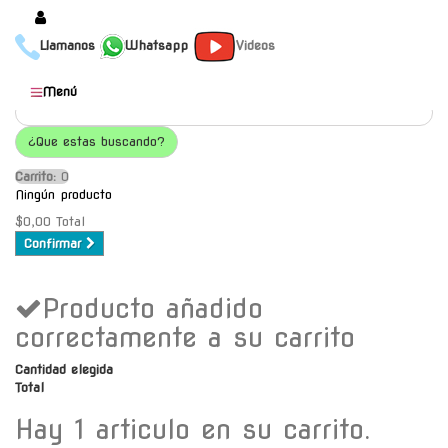
Llamanos
Whatsapp
Videos
Productos
Menú
Populares
¿Que estas buscando?
Categorías
Carrito:
O
Marcas
Ningún producto
Mayoristas
$0,00
Total
Confirmar
Contacto
Producto añadido
-
Envío gratis a C.A.B.A. a
correctamente a su carrito
partir de $30000
Cantidad elegida
Total
Hay 1 articulo en su carrito.