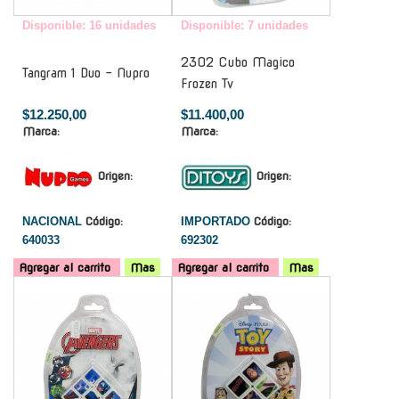
Disponible: 16 unidades
Disponible: 7 unidades
2302 Cubo Magico
Tangram 1 Duo - Nupro
Frozen Tv
$12.250,00
$11.400,00
Marca:
Marca:
Origen:
Origen:
NACIONAL
Código:
IMPORTADO
Código:
640033
692302
Agregar al carrito
Mas
Agregar al carrito
Mas
-
-