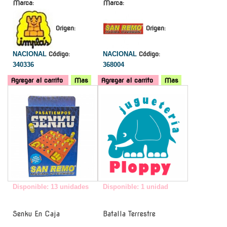
Marca:
Marca:
Origen:
Origen:
NACIONAL
Código:
NACIONAL
Código:
340336
368004
Agregar al carrito
Mas
Agregar al carrito
Mas
-
-
Disponible: 13 unidades
Disponible: 1 unidad
Senku En Caja
Batalla Terrestre