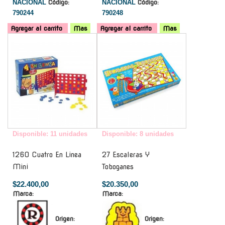
NACIONAL
Código:
NACIONAL
Código:
790244
790248
Agregar al carrito
Mas
Agregar al carrito
Mas
-
-
Disponible: 11 unidades
Disponible: 8 unidades
1260 Cuatro En Linea
27 Escaleras Y
Mini
Toboganes
$22.400,00
$20.350,00
Marca:
Marca:
Origen:
Origen: