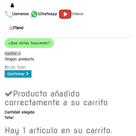
Llamanos
Whatsapp
Videos
Productos
Menú
Populares
¿Que estas buscando?
Categorías
Carrito:
O
Marcas
Ningún producto
Mayoristas
$0,00
Total
Confirmar
Contacto
Producto añadido
-
Envío gratis a C.A.B.A. a
correctamente a su carrito
partir de $30000
Cantidad elegida
Total
Hay 1 articulo en su carrito.