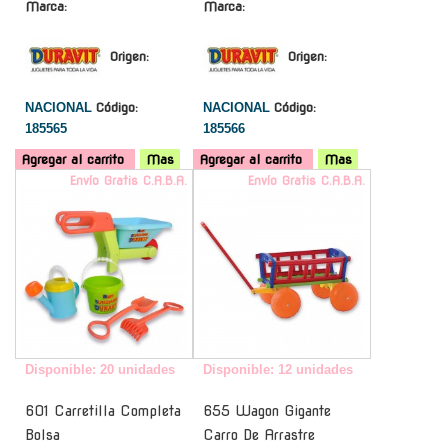
Marca:
Marca:
Origen:
Origen:
NACIONAL
Código:
NACIONAL
Código:
185565
185566
Agregar al carrito
Mas
Agregar al carrito
Mas
Envío Gratis C.A.B.A.
Envío Gratis C.A.B.A.
Disponible: 20 unidades
Disponible: 12 unidades
601 Carretilla Completa
655 Wagon Gigante
Bolsa
Carro De Arrastre