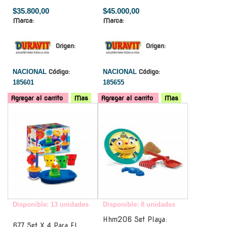
$35.800,00
$45.000,00
Marca:
Marca:
Origen:
Origen:
NACIONAL
Código:
NACIONAL
Código:
185601
185655
Agregar al carrito
Mas
Agregar al carrito
Mas
-
-
Disponible: 13 unidades
Disponible: 8 unidades
Hhm206 Set Playa:
677 Set X 4 Para El