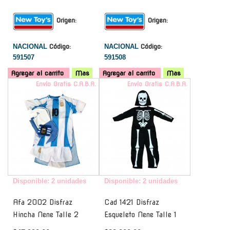
Origen:
Origen:
NACIONAL
Código:
NACIONAL
Código:
591507
591508
Agregar al carrito
Mas
Agregar al carrito
Mas
Envío Gratis C.A.B.A.
Envío Gratis C.A.B.A.
Disponible: 2 unidades
Disponible: 2 unidades
Afa 2002 Disfraz
Cad 1421 Disfraz
Hincha Nene Talle 2
Esqueleto Nene Talle 1