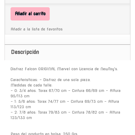
Añadir al carrito
Añadir a la lista de favoritos
Descripción
Disfraz Falcon ORIGINAL Marvel con Licencia de NewToy's.
Caracteristicas: - Disfraz de una sola pieza.
Medidas de cada talle:
- 0: 3/4 años. Torax 67/70 cm - Cintura 66/69 cm - Altura
95/113 cm
- 1: 5/6 años: Torax 74/77 cm - Cintura 69/73 cm - Altura
113/123 cm
- 2: 7/8 años: Torax 79/83 cm - Cintura 78/82 cm - Altura
123/133 cm
Peso del producto en bolsa: 250 Grs