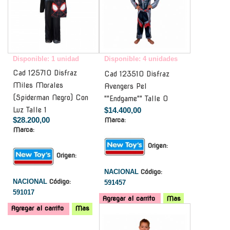
Disponible: 1 unidad
Disponible: 4 unidades
Cad 125710 Disfraz
Cad 123510 Disfraz
Miles Morales
Avengers Pel
(Spiderman Negro) Con
""Endgame"" Talle 0
Luz Talle 1
$14.400,00
$28.200,00
Marca:
Marca:
Origen:
Origen:
NACIONAL
Código:
NACIONAL
Código:
591457
591017
Agregar al carrito
Mas
Agregar al carrito
Mas
-