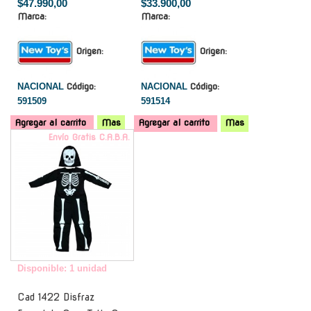
$47.990,00
$33.900,00
Marca:
Marca:
Origen:
Origen:
NACIONAL
Código:
NACIONAL
Código:
591509
591514
Agregar al carrito
Mas
Agregar al carrito
Mas
Envío Gratis C.A.B.A.
Disponible: 1 unidad
Cad 1422 Disfraz