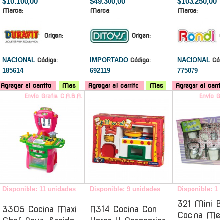
$10.100,00
$49.300,00
$103.250,00
Marca:
Marca:
Marca:
Origen:
Origen:
NACIONAL
Código:
IMPORTADO
Código:
NACIONAL
Có
185614
692119
775079
Agregar al carrito
Mas
Agregar al carrito
Mas
Agregar al carr
Envío Gratis C.A.B.A.
-
Envío G
Disponible: 11 unidades
Disponible: 9 unidades
Disponible: 1
321 Mini B
3305 Cocina Maxi
N314 Cocina Con
Cocina Met