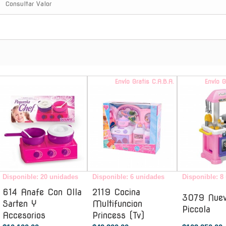
Consultar Valor
-
Envío Gratis C.A.B.A.
Envío G
Disponible: 20 unidades
Disponible: 6 unidades
Disponible: 8
614 Anafe Con Olla
2119 Cocina
3079 Nuev
Sarten Y
Multifuncion
Piccola
Accesorios
Princess (Tv)