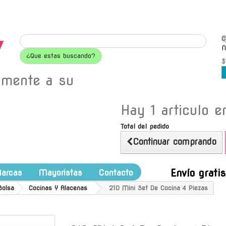
C
N
¿Que estas buscando?
$
amente a su
Hay 1 articulo en
Total del pedido
Continuar comprando
Envío grati
arcas
Mayoristas
Contacto
Bolsa
Cocinas Y Alacenas
210 Mini Set De Cocina 4 Piezas
-