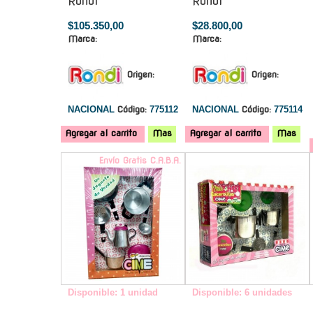
Rondi
Rondi
$105.350,00
$28.800,00
Marca:
Marca:
Origen:
Origen:
NACIONAL
Código:
775112
NACIONAL
Código:
775114
Agregar al carrito
Mas
Agregar al carrito
Mas
Envío Gratis C.A.B.A.
-
Disponible: 1 unidad
Disponible: 6 unidades