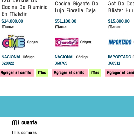
120 Bateria De
Cocina Gigante De
Set De Coc
Cocina De Aluminio
Lujo Fiorella Caja
Blister H
En Maletin
$14.000,00
$51.100,00
$15.800,00
Marca:
Marca:
Marca:
Origen:
Origen:
NACIONAL
Código:
NACIONAL
Código:
IMPORTADO
328022
368769
368911
Agregar al carrito
Mas
Agregar al carrito
Mas
Agregar al carr
Mi cuenta
Mis compras