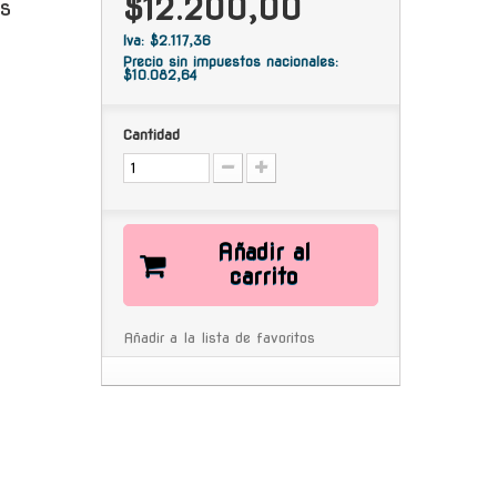
$12.200,00
s
Iva: $2.117,36
Precio sin impuestos nacionales:
$10.082,64
Cantidad
Añadir al
carrito
Añadir a la lista de favoritos