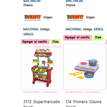
$25.350,00
$40.700,00
Marca:
Marca:
Origen:
Origen:
NACIONAL
Código:
NACIONAL
Código:
185611
185610
Agregar al carrito
Mas
Agregar al carrito
Mas
Envío Gratis C.A.B.A.
-
Disponible: 5 unidades
Disponible: 5 unidades
3112 Supermercado
114 Primera Cocina