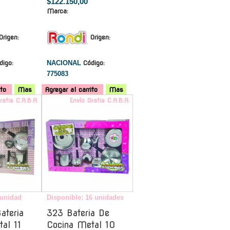
$122.150,00
Marca:
Origen:
Origen:
digo:
NACIONAL
Código:
775083
ito
Mas
Agregar al carrito
Mas
ratis C.A.B.A.
Envío Gratis C.A.B.A.
 unidad
Disponible: 16 unidades
ateria
323 Bateria De
al 11
Cocina Metal 10