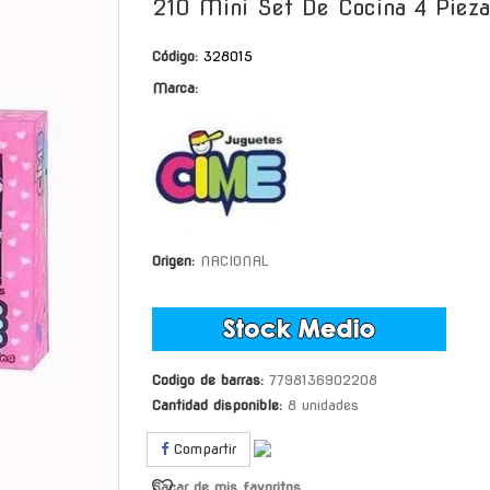
210 Mini Set De Cocina 4 Pieza
Código:
328015
Marca:
Origen:
NACIONAL
Codigo de barras:
7798136902208
Cantidad disponible:
8 unidades
Compartir
Sacar de mis favoritos