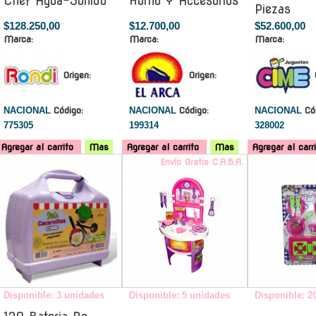
Chef Agua-Sonido
Horno Y Accesorios
Piezas
$128.250,00
$12.700,00
$52.600,00
Marca:
Marca:
Marca:
Origen:
Origen:
NACIONAL
Código:
NACIONAL
Código:
NACIONAL
Có
775305
199314
328002
Agregar al carrito
Mas
Agregar al carrito
Mas
Agregar al carr
-
Envío Gratis C.A.B.A.
Disponible: 3 unidades
Disponible: 5 unidades
Disponible: 2