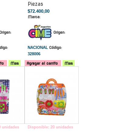
Piezas
$72.400,00
Marca:
Origen:
Origen:
digo:
NACIONAL
Código:
328006
ito
Mas
Agregar al carrito
Mas
-
-
0 unidades
Disponible: 20 unidades