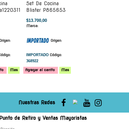
ina
Set De Cocina
wa1220311
Blister P865653
$13.700,00
Marca:
Origen:
Origen:
Código:
IMPORTADO
Código:
368922
ito
Mas
Agregar al carrito
Mas
Nuestras Redes
Punto de Retiro y Ventas Mayoristas