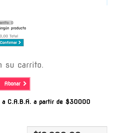
arrito:
O
ingún producto
0,00
Total
Confirmar
 su carrito.
Abonar
-
s a C.A.B.A. a partir de $30000