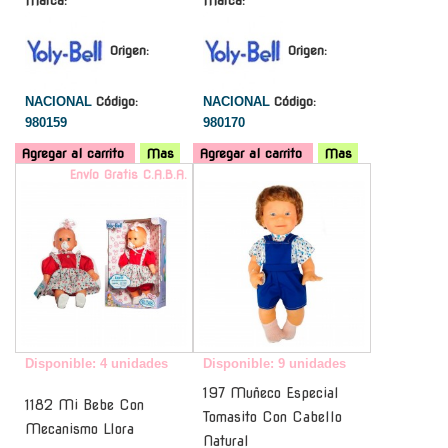
Marca:
Marca:
Origen:
Origen:
NACIONAL
Código:
NACIONAL
Código:
980159
980170
Agregar al carrito
Mas
Agregar al carrito
Mas
Envío Gratis C.A.B.A.
-
Disponible: 4 unidades
Disponible: 9 unidades
197 Muñeco Especial
1182 Mi Bebe Con
Tomasito Con Cabello
Mecanismo Llora
Natural