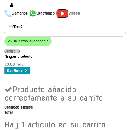
Llamanos
Whatsapp
Videos
Productos
Menú
Populares
¿Que estas buscando?
Categorías
Carrito:
O
Marcas
Ningún producto
Mayoristas
$0,00
Total
Confirmar
Contacto
Producto añadido
-
Envío gratis a C.A.B.A. a
correctamente a su carrito
partir de $30000
Cantidad elegida
Total
Hay 1 articulo en su carrito.