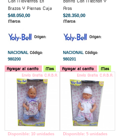
Con Movientos En
Bonito Con Mechon Y
Brazos Y Piernas Caja
Aros
$48.050,00
$28.350,00
Marca:
Marca:
Origen:
Origen:
NACIONAL
Código:
NACIONAL
Código:
980200
980201
Agregar al carrito
Mas
Agregar al carrito
Mas
Envío Gratis C.A.B.A.
Envío Gratis C.A.B.A.
Disponible: 10 unidades
Disponible: 5 unidades