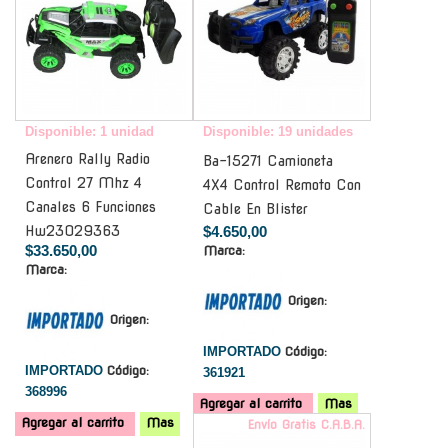
Disponible: 1 unidad
Disponible: 19 unidades
Arenero Rally Radio
Ba-15271 Camioneta
Control 27 Mhz 4
4X4 Control Remoto Con
Canales 6 Funciones
Cable En Blister
Hw23029363
$4.650,00
$33.650,00
Marca:
Marca:
Origen:
Origen:
IMPORTADO
Código:
IMPORTADO
Código:
361921
368996
Agregar al carrito
Mas
Agregar al carrito
Mas
Envío Gratis C.A.B.A.