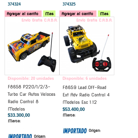
374324
374325
Agregar al carrito
Mas
Agregar al carrito
Mas
Envío Gratis C.A.B.A.
Envío Gratis C.A.B.A.
Disponible: 20 unidades
Disponible: 6 unidades
F8658 P220/1/2/3-
F8659 Lead.Off-Road
Turbo Car Autos Veloces
Ext Adv Radio Control 4
Radio Control 8
Modelos Esc 1:12
Modelos
$53.400,00
$33.300,00
Marca:
Marca:
Origen:
Origen: