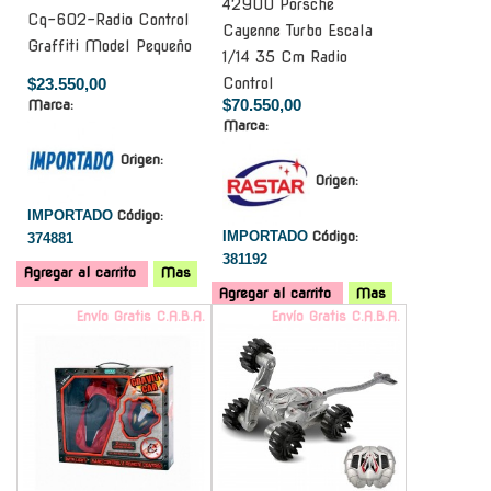
42900 Porsche
Cq-602-Radio Control
Cayenne Turbo Escala
Graffiti Model Pequeño
1/14 35 Cm Radio
$23.550,00
Control
$70.550,00
Marca:
Marca:
Origen:
Origen:
IMPORTADO
Código:
IMPORTADO
Código:
374881
381192
Agregar al carrito
Mas
Agregar al carrito
Mas
Envío Gratis C.A.B.A.
Envío Gratis C.A.B.A.