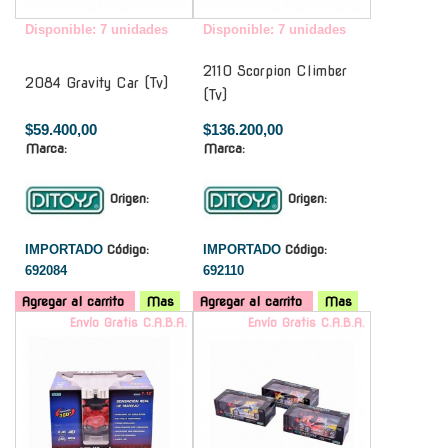
Disponible: 7 unidades
Disponible: 7 unidades
2110 Scorpion Climber
2084 Gravity Car (Tv)
(Tv)
$59.400,00
$136.200,00
Marca:
Marca:
Origen:
Origen:
IMPORTADO
Código:
IMPORTADO
Código:
692084
692110
Agregar al carrito
Mas
Agregar al carrito
Mas
Envío Gratis C.A.B.A.
Envío Gratis C.A.B.A.