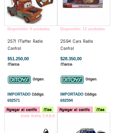
Disponible: 4 unidades
Disponible: 13 unidades
2571 Matter Radio
2594 Cars Radio
Control
Control
$51.250,00
$28.350,00
Marca:
Marca:
Origen:
Origen:
IMPORTADO
Código:
IMPORTADO
Código:
692571
692594
Agregar al carrito
Mas
Agregar al carrito
Mas
Envío Gratis C.A.B.A.
-