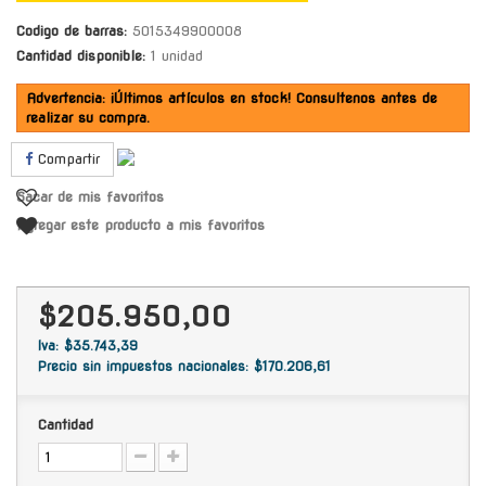
Codigo de barras:
5015349900008
Cantidad disponible:
1 unidad
Advertencia: ¡Últimos artículos en stock! Consultenos antes de
realizar su compra.
Compartir
Sacar de mis favoritos
Agregar este producto a mis favoritos
$205.950,00
Iva: $35.743,39
Precio sin impuestos nacionales: $170.206,61
Cantidad