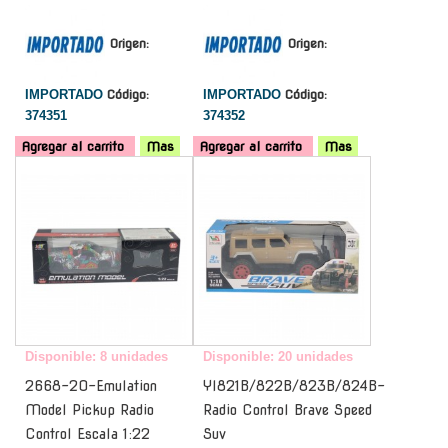
Origen:
Origen:
IMPORTADO
Código:
IMPORTADO
Código:
374351
374352
Agregar al carrito
Mas
Agregar al carrito
Mas
-
-
Disponible: 8 unidades
Disponible: 20 unidades
2668-20-Emulation
Yl821B/822B/823B/824B-
Model Pickup Radio
Radio Control Brave Speed
Control Escala 1:22
Suv