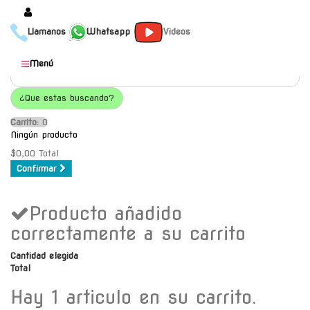
Llamanos
Whatsapp
Videos
Productos
Menú
Populares
¿Que estas buscando?
Categorías
Carrito:
O
Marcas
Ningún producto
Mayoristas
$0,00
Total
Confirmar
Contacto
Producto añadido
-
Envío gratis a C.A.B.A. a
correctamente a su carrito
partir de $30000
Cantidad elegida
Total
Hay 1 articulo en su carrito.