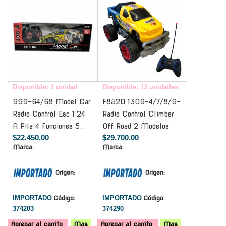
Disponible: 1 unidad
Disponible: 13 unidades
999-64/68 Model Car
F8520 1309-4/7/8/9-
Radio Control Esc 1:24
Radio Control Climber
A Pila 4 Funciones 5...
Off Road 2 Modelos
$22.450,00
$29.700,00
Marca:
Marca:
Origen:
Origen:
IMPORTADO
Código:
IMPORTADO
Código:
374203
374290
Agregar al carrito
Mas
Agregar al carrito
Mas