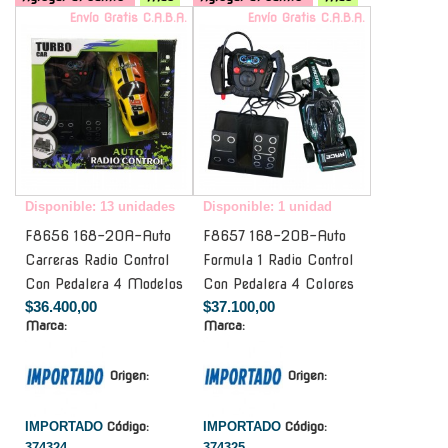
Envío Gratis C.A.B.A.
Envío Gratis C.A.B.A.
Disponible: 13 unidades
Disponible: 1 unidad
F8656 168-20A-Auto
F8657 168-20B-Auto
Carreras Radio Control
Formula 1 Radio Control
Con Pedalera 4 Modelos
Con Pedalera 4 Colores
$36.400,00
$37.100,00
Marca:
Marca:
Origen:
Origen:
IMPORTADO
Código:
IMPORTADO
Código:
374324
374325