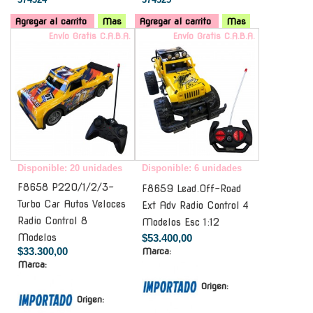
Agregar al carrito
Mas
Agregar al carrito
Mas
Envío Gratis C.A.B.A.
Envío Gratis C.A.B.A.
Disponible: 20 unidades
Disponible: 6 unidades
F8658 P220/1/2/3-
F8659 Lead.Off-Road
Turbo Car Autos Veloces
Ext Adv Radio Control 4
Radio Control 8
Modelos Esc 1:12
Modelos
$53.400,00
$33.300,00
Marca:
Marca:
Origen:
Origen: