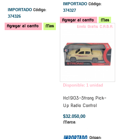
IMPORTADO
Código:
IMPORTADO
Código:
374327
374326
Agregar al carrito
Mas
Agregar al carrito
Mas
Envío Gratis C.A.B.A.
Disponible: 1 unidad
Hc1903-Strong Pick-
Up Radio Control
$32.050,00
Marca:
Origen: