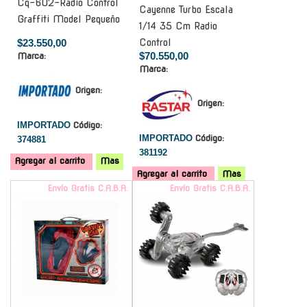
Cq-602-Radio Control
Cayenne Turbo Escala
Graffiti Model Pequeño
1/14 35 Cm Radio
$23.550,00
Control
$70.550,00
Marca:
Marca:
Origen:
Origen:
IMPORTADO
Código:
IMPORTADO
Código:
374881
381192
Agregar al carrito
Mas
Agregar al carrito
Mas
Envío Gratis C.A.B.A.
Envío Gratis C.A.B.A.