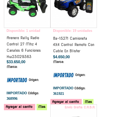
Disponible: 1 unidad
Disponible: 19 unidades
Arenero Rally Radio
Ba-15271 Camioneta
Control 27 Mhz 4
4X4 Control Remoto Con
Canales 6 Funciones
Cable En Blister
Hw23029363
$4.650,00
$33.650,00
Marca:
Marca:
Origen:
Origen:
IMPORTADO
Código:
IMPORTADO
Código:
361921
368996
Agregar al carrito
Mas
Agregar al carrito
Mas
Envío Gratis C.A.B.A.