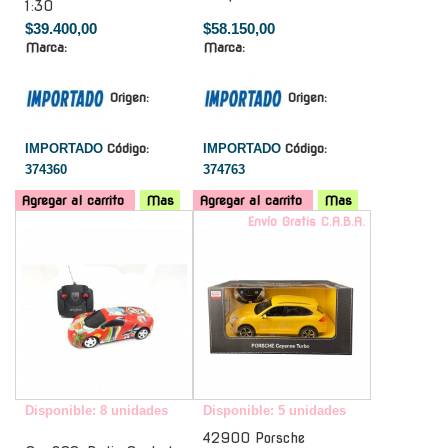
1:30
$39.400,00
$58.150,00
Marca:
Marca:
Origen:
Origen:
IMPORTADO
Código:
IMPORTADO
Código:
374360
374763
Agregar al carrito
Mas
Agregar al carrito
Mas
-
Envío Gratis C.A.B.A.
Disponible: 8 unidades
Disponible: 5 unidades
42900 Porsche