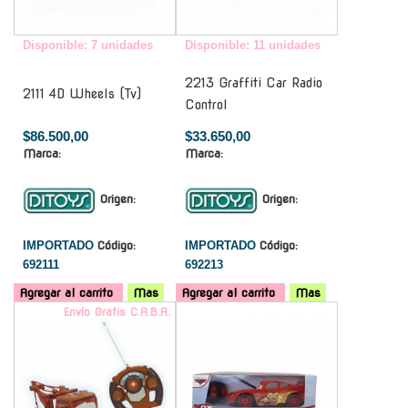
Disponible: 7 unidades
Disponible: 11 unidades
2213 Graffiti Car Radio
2111 4D Wheels (Tv)
Control
$86.500,00
$33.650,00
Marca:
Marca:
Origen:
Origen:
IMPORTADO
Código:
IMPORTADO
Código:
692111
692213
Agregar al carrito
Mas
Agregar al carrito
Mas
Envío Gratis C.A.B.A.
-