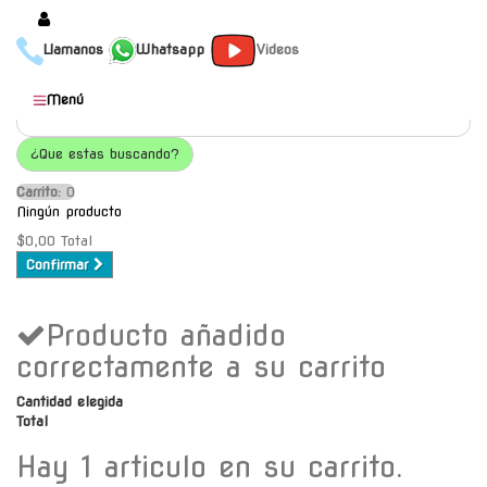
Llamanos
Whatsapp
Videos
Productos
Menú
Populares
¿Que estas buscando?
Categorías
Carrito:
O
Marcas
Ningún producto
Mayoristas
$0,00
Total
Confirmar
Contacto
Producto añadido
-
Envío gratis a C.A.B.A. a
correctamente a su carrito
partir de $30000
Cantidad elegida
Total
Hay 1 articulo en su carrito.