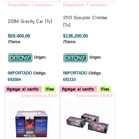
Disponible: 7 unidades
Disponible: 7 unidades
2110 Scorpion Climber
2084 Gravity Car (Tv)
(Tv)
$59.400,00
$136.200,00
Marca:
Marca:
Origen:
Origen:
IMPORTADO
Código:
IMPORTADO
Código:
692084
692110
Agregar al carrito
Mas
Agregar al carrito
Mas
Envío Gratis C.A.B.A.
Envío Gratis C.A.B.A.