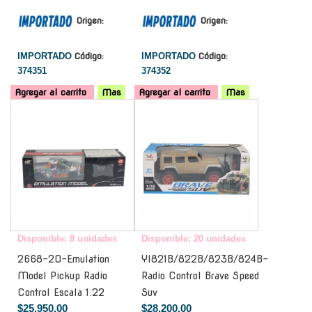
Origen:
Origen:
IMPORTADO
Código:
IMPORTADO
Código:
374351
374352
Agregar al carrito
Mas
Agregar al carrito
Mas
-
-
Disponible: 8 unidades
Disponible: 20 unidades
2668-20-Emulation
Yl821B/822B/823B/824B-
Model Pickup Radio
Radio Control Brave Speed
Control Escala 1:22
Suv
$25.950,00
$28.200,00