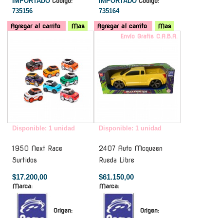
IMPORTADO
Código:
IMPORTADO
Código:
735156
735164
Agregar al carrito
Mas
Agregar al carrito
Mas
-
Envío Gratis C.A.B.A.
Disponible: 1 unidad
Disponible: 1 unidad
1950 Next Race
2407 Auto Mcqueen
Surtidos
Rueda Libre
$17.200,00
$61.150,00
Marca:
Marca:
Origen:
Origen: