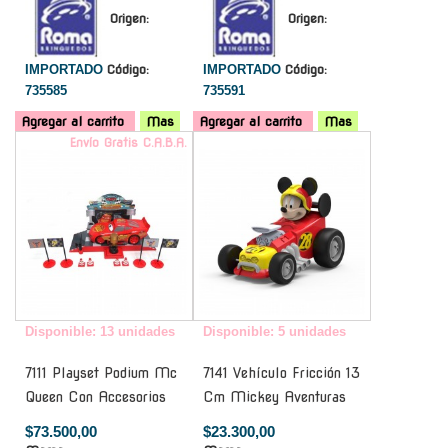
Origen:
Origen:
IMPORTADO
Código:
IMPORTADO
Código:
735585
735591
Agregar al carrito
Mas
Agregar al carrito
Mas
Envío Gratis C.A.B.A.
-
Disponible: 13 unidades
Disponible: 5 unidades
7111 Playset Podium Mc
7141 Vehículo Fricción 13
Queen Con Accesorios
Cm Mickey Aventuras
$73.500,00
$23.300,00