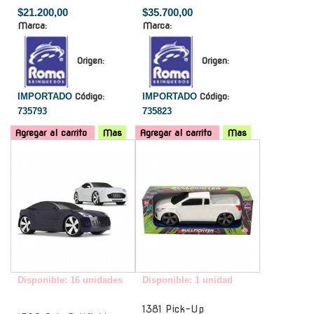
$21.200,00
$35.700,00
Marca:
Marca:
Origen:
Origen:
IMPORTADO
Código:
IMPORTADO
Código:
735793
735823
Agregar al carrito
Mas
Agregar al carrito
Mas
-
-
Disponible: 16 unidades
Disponible: 1 unidad
1381 Pick-Up