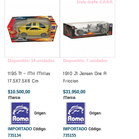
-
Envío Gratis C.A.B.A.
Disponible: 14 unidades
Disponible: 7 unidades
1195 Tt - Mil Millas
1910 J1 Jensen One A
17.5X7.5X6 Cm
Friccion
$10.500,00
$31.950,00
Marca:
Marca:
Origen:
Origen:
IMPORTADO
Código:
IMPORTADO
Código:
735134
735155