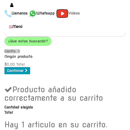
Llamanos
Whatsapp
Videos
Productos
Menú
Populares
¿Que estas buscando?
Categorías
Carrito:
O
Marcas
Ningún producto
Mayoristas
$0,00
Total
Confirmar
Contacto
Producto añadido
-
Envío gratis a C.A.B.A. a
correctamente a su carrito
partir de $30000
Cantidad elegida
Total
Hay 1 articulo en su carrito.