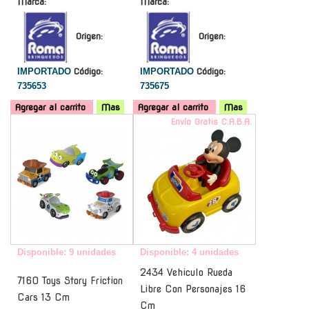
Marca:
Marca:
Origen:
Origen:
IMPORTADO
Código:
IMPORTADO
Código:
735653
735675
Agregar al carrito
Mas
Agregar al carrito
Mas
-
Envío Gratis C.A.B.A.
Disponible: 9 unidades
Disponible: 4 unidades
2434 Vehiculo Rueda
7160 Toys Story Friction
Libre Con Personajes 16
Cars 13 Cm
Cm