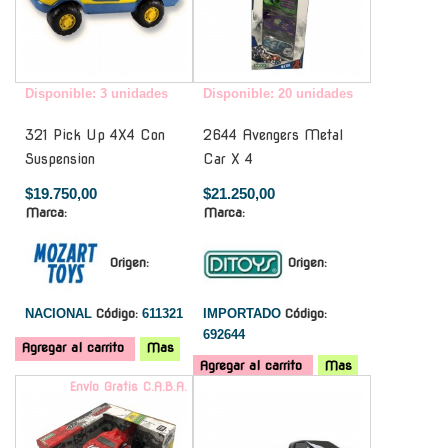
Disponible: 3 unidades
Disponible: 20 unidades
321 Pick Up 4X4 Con
2644 Avengers Metal
Suspension
Car X 4
$19.750,00
$21.250,00
Marca:
Marca:
Origen:
Origen:
NACIONAL
Código:
611321
IMPORTADO
Código:
692644
Agregar al carrito
Mas
Agregar al carrito
Mas
Envío Gratis C.A.B.A.
-