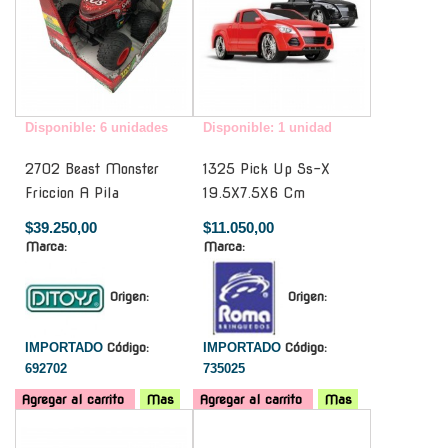
Disponible: 6 unidades
Disponible: 1 unidad
2702 Beast Monster
1325 Pick Up Ss-X
Friccion A Pila
19.5X7.5X6 Cm
$39.250,00
$11.050,00
Marca:
Marca:
Origen:
Origen:
IMPORTADO
Código:
IMPORTADO
Código:
692702
735025
Agregar al carrito
Mas
Agregar al carrito
Mas
-
-