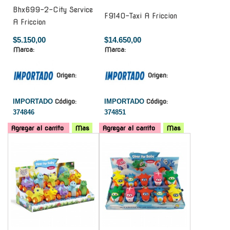
Bhx699-2-City Service
F9140-Taxi A Friccion
A Friccion
$5.150,00
$14.650,00
Marca:
Marca:
Origen:
Origen:
IMPORTADO
Código:
IMPORTADO
Código:
374846
374851
Agregar al carrito
Mas
Agregar al carrito
Mas
-
-