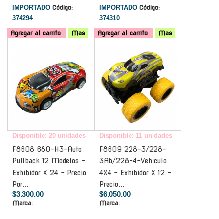
IMPORTADO
Código:
IMPORTADO
Código:
374294
374310
Agregar al carrito
Mas
Agregar al carrito
Mas
-
-
Disponible: 20 unidades
Disponible: 11 unidades
F8608 680-H3-Auto
F8609 228-3/228-
Pullback 12 Modelos -
3Ab/228-4-Vehiculo
Exhibidor X 24 - Precio
4X4 - Exhibidor X 12 -
Por...
Precio...
$3.300,00
$6.050,00
Marca:
Marca: