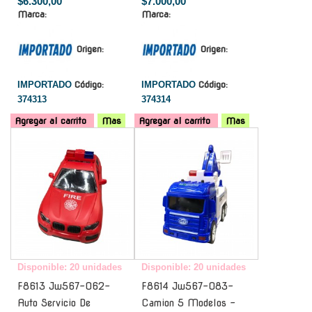
$6.300,00
$7.000,00
Marca:
Marca:
Origen:
Origen:
IMPORTADO
Código:
IMPORTADO
Código:
374313
374314
Agregar al carrito
Mas
Agregar al carrito
Mas
-
-
Disponible: 20 unidades
Disponible: 20 unidades
F8613 Jw567-062-
F8614 Jw567-083-
Auto Servicio De
Camion 5 Modelos -