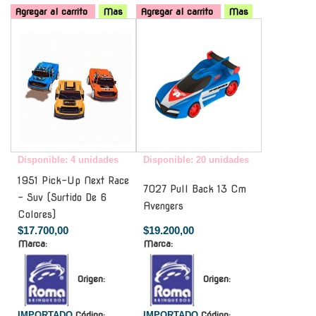
Agregar al carrito
Mas
Agregar al carrito
Mas
-
-
Disponible: 4 unidades
Disponible: 20 unidades
1951 Pick-Up Next Race
7027 Pull Back 13 Cm
- Suv (Surtido De 6
Avengers
Colores)
$17.700,00
$19.200,00
Marca:
Marca:
Origen:
Origen:
IMPORTADO
Código:
IMPORTADO
Código: