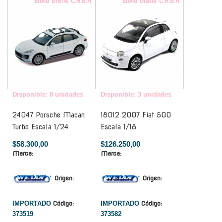
Envío Gratis C.A.B.A.
Envío Gratis C.A.B.A.
Disponible: 8 unidades
Disponible: 3 unidades
24047 Porsche Macan
18012 2007 Fiat 500
Turbo Escala 1/24
Escala 1/18
$58.300,00
$126.250,00
Marca:
Marca:
Origen:
Origen:
IMPORTADO
Código:
IMPORTADO
Código:
373519
373582