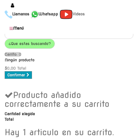
Llamanos
Whatsapp
Videos
Productos
Menú
Populares
¿Que estas buscando?
Categorías
Carrito:
O
Marcas
Ningún producto
Mayoristas
$0,00
Total
Confirmar
Contacto
Producto añadido
-
Envío gratis a C.A.B.A. a
correctamente a su carrito
partir de $30000
Cantidad elegida
Total
Hay 1 articulo en su carrito.