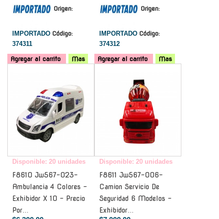
Origen:
Origen:
IMPORTADO
Código:
IMPORTADO
Código:
374311
374312
Agregar al carrito
Mas
Agregar al carrito
Mas
-
-
Disponible: 20 unidades
Disponible: 20 unidades
F8610 Jw567-023-
F8611 Jw567-006-
Ambulancia 4 Colores -
Camion Servicio De
Exhibidor X 10 - Precio
Seguridad 6 Modelos -
Por...
Exhibidor...