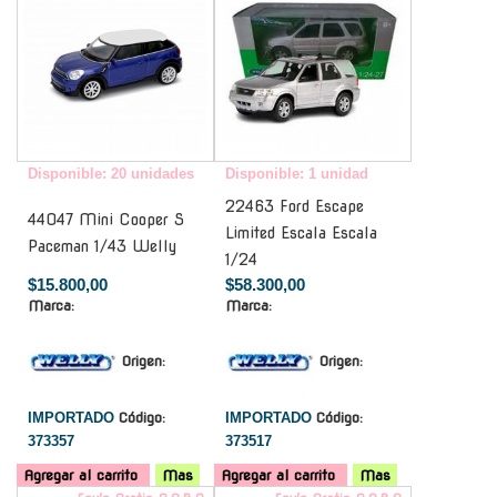
Disponible: 20 unidades
Disponible: 1 unidad
22463 Ford Escape
44047 Mini Cooper S
Limited Escala Escala
Paceman 1/43 Welly
1/24
$15.800,00
$58.300,00
Marca:
Marca:
Origen:
Origen:
IMPORTADO
Código:
IMPORTADO
Código:
373357
373517
Agregar al carrito
Mas
Agregar al carrito
Mas