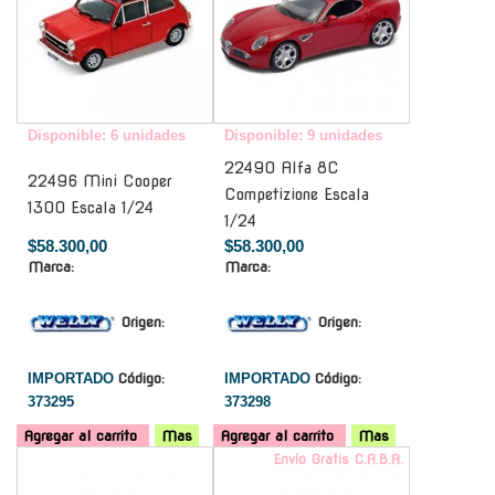
Disponible: 6 unidades
Disponible: 9 unidades
22490 Alfa 8C
22496 Mini Cooper
Competizione Escala
1300 Escala 1/24
1/24
$58.300,00
$58.300,00
Marca:
Marca:
Origen:
Origen:
IMPORTADO
Código:
IMPORTADO
Código:
373295
373298
Agregar al carrito
Mas
Agregar al carrito
Mas
-
Envío Gratis C.A.B.A.