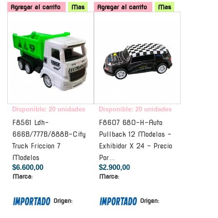
Agregar al carrito
Mas
Agregar al carrito
Mas
-
-
Disponible: 20 unidades
Disponible: 20 unidades
F8561 Ldh-
F8607 680-H-Auto
666B/777B/888B-City
Pullback 12 Modelos -
Truck Friccion 7
Exhibidor X 24 - Precio
Modelos
Por...
$6.600,00
$2.900,00
Marca:
Marca:
Origen:
Origen: