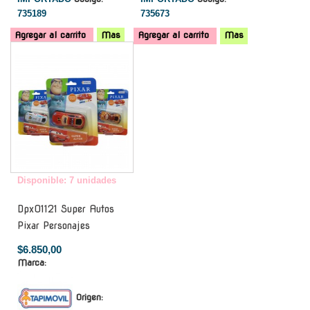
735189
735673
Agregar al carrito
Mas
Agregar al carrito
Mas
-
Disponible: 7 unidades
Dpx01121 Super Autos
Pixar Personajes
$6.850,00
Marca:
Origen: