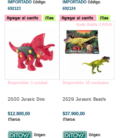
IMPORTADO
Código:
IMPORTADO
Código:
692123
692124
Agregar al carrito
Mas
Agregar al carrito
Mas
-
Envío Gratis C.A.B.A.
Disponible: 1 unidad
Disponible: 15 unidades
2500 Jurasic Dino
2529 Jurassic Beasts
$12.800,00
$37.900,00
Marca:
Marca:
Origen:
Origen: