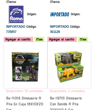
Marca:
Marca:
Origen:
Origen:
IMPORTADO
Código:
IMPORTADO
Código:
735857
361128
Agregar al carrito
Mas
Agregar al carrito
Mas
-
-
Disponible: 20 unidades
Disponible: 2 unidades
Ba-11016 Dinosaurio A
Ba-19701 Dinosaurio
Pila En Caja 18X10X20
Con Sonido A Pila
Cm
22X11X9.5 Cm