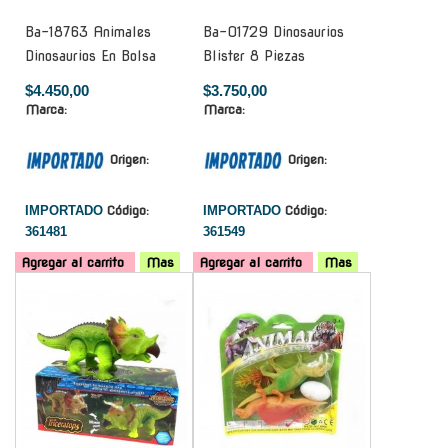
Ba-18763 Animales
Ba-01729 Dinosaurios
Dinosaurios En Bolsa
Blister 8 Piezas
$4.450,00
$3.750,00
Marca:
Marca:
Origen:
Origen:
IMPORTADO
Código:
IMPORTADO
Código:
361481
361549
Agregar al carrito
Mas
Agregar al carrito
Mas
-
-