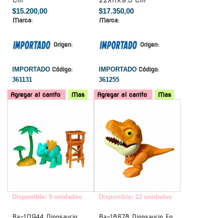
$15.200,00
$17.350,00
Marca:
Marca:
Origen:
Origen:
IMPORTADO
Código:
IMPORTADO
Código:
361131
361255
Agregar al carrito
Mas
Agregar al carrito
Mas
-
-
Disponible: 9 unidades
Disponible: 12 unidades
Ba-10944 Dinosaurio
Ba-18678 Dinosaurio En