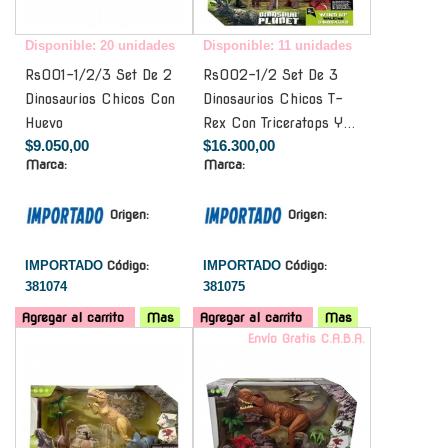
Disponible: 20 unidades
Disponible: 11 unidades
Rs001-1/2/3 Set De 2
Rs002-1/2 Set De 3
Dinosaurios Chicos Con
Dinosaurios Chicos T-
Huevo
Rex Con Triceratops Y...
$9.050,00
$16.300,00
Marca:
Marca:
Origen:
Origen:
IMPORTADO
Código:
IMPORTADO
Código:
381074
381075
Agregar al carrito
Mas
Agregar al carrito
Mas
-
Envío Gratis C.A.B.A.