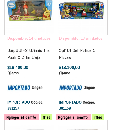
Disponible: 14 unidades
Disponible: 13 unidades
Dwp001-2 Winnie The
Spl101 Set Police 5
Pooh X 3 En Caja
Piezas
$19.400,00
$13.100,00
Marca:
Marca:
Origen:
Origen:
IMPORTADO
Código:
IMPORTADO
Código:
381157
381159
Agregar al carrito
Mas
Agregar al carrito
Mas
-
-