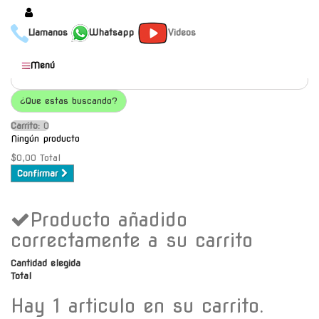
Llamanos
Whatsapp
Videos
Productos
Menú
Populares
¿Que estas buscando?
Categorías
Carrito:
O
Marcas
Ningún producto
Mayoristas
$0,00
Total
Confirmar
Contacto
Producto añadido
-
Envío gratis a C.A.B.A. a
correctamente a su carrito
partir de $30000
Cantidad elegida
Total
Hay 1 articulo en su carrito.