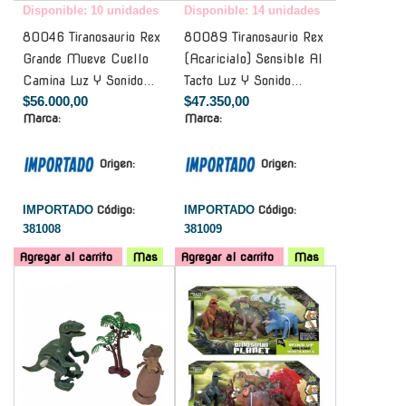
Disponible: 10 unidades
Disponible: 14 unidades
80046 Tiranosaurio Rex
80089 Tiranosaurio Rex
Grande Mueve Cuello
(Acaricialo) Sensible Al
Camina Luz Y Sonido...
Tacto Luz Y Sonido...
$56.000,00
$47.350,00
Marca:
Marca:
Origen:
Origen:
IMPORTADO
Código:
IMPORTADO
Código:
381008
381009
Agregar al carrito
Mas
Agregar al carrito
Mas
-
-