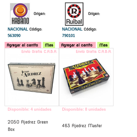
Origen:
Origen:
NACIONAL
Código:
NACIONAL
Código:
563090
790101
Agregar al carrito
Mas
Agregar al carrito
Mas
Envío Gratis C.A.B.A.
Envío Gratis C.A.B.A.
Disponible: 4 unidades
Disponible: 8 unidades
2050 Ajedrez Green
463 Ajedrez Master
Box