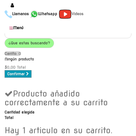
Llamanos
Whatsapp
Videos
Productos
Menú
Populares
¿Que estas buscando?
Categorías
Carrito:
O
Marcas
Ningún producto
Mayoristas
$0,00
Total
Confirmar
Contacto
Producto añadido
-
Envío gratis a C.A.B.A. a
correctamente a su carrito
partir de $30000
Cantidad elegida
Total
Hay 1 articulo en su carrito.