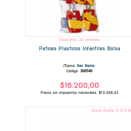
Disponible: 20 unidades
Patines Plasticos Infantiles Bolsa
Marca
:
San Remo
Código:
368540
$16.200,00
Precio sin impuestos nacionales: $13.388,43
Envío Gratis C.A.B.A