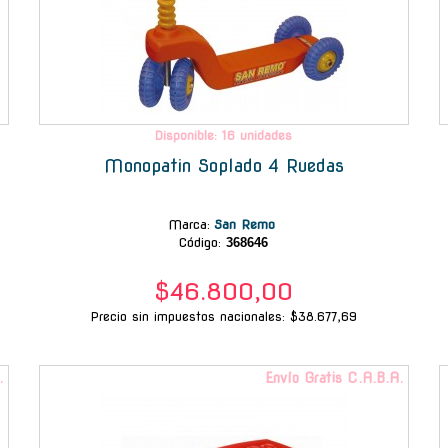
Disponible: 16 unidades
Monopatin Soplado 4 Ruedas
Marca
:
San Remo
Código:
368646
$46.800,00
Precio sin impuestos nacionales: $38.677,69
.
Envío Gratis C.A.B.A.