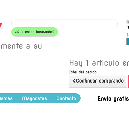
C
N
¿Que estas buscando?
$
amente a su
Hay 1 articulo en
Total del pedido
Continuar comprando
Envío grati
arcas
Mayoristas
Contacto