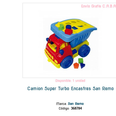
Envío Gratis C.A.B.A
Disponible: 1 unidad
Camion Super Turbo Encastres San Remo
Marca
:
San Remo
Código:
368784