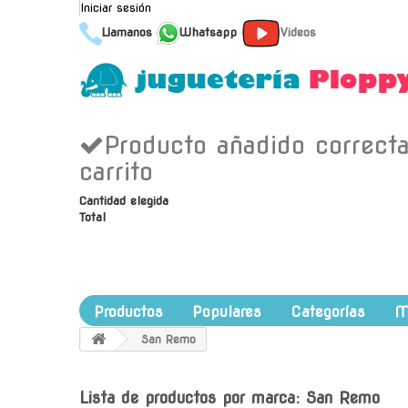
Iniciar sesión
Llamanos
Whatsapp
Videos
Producto añadido correct
carrito
Cantidad elegida
Total
Productos
Populares
Categorías
M
San Remo
Lista de productos por marca: San Remo