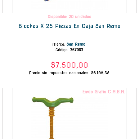
Disponible: 20 unidades
Blockes X 25 Piezas En Caja San Remo
Marca
:
San Remo
Código:
367063
$7.500,00
Precio sin impuestos nacionales: $6.198,35
-
Envío Gratis C.A.B.A.