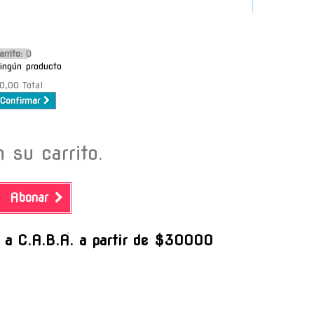
arrito:
O
ingún producto
0,00
Total
Confirmar
 su carrito.
Abonar
-
s a C.A.B.A. a partir de $30000