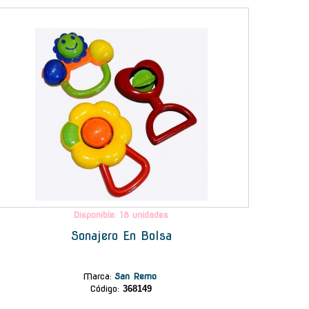
-
Disponible: 18 unidades
Sonajero En Bolsa
Marca
:
San Remo
Código:
368149