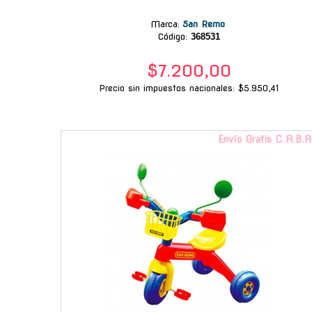
Marca
:
San Remo
Código:
368531
$7.200,00
Precio sin impuestos nacionales: $5.950,41
Envío Gratis C.A.B.A