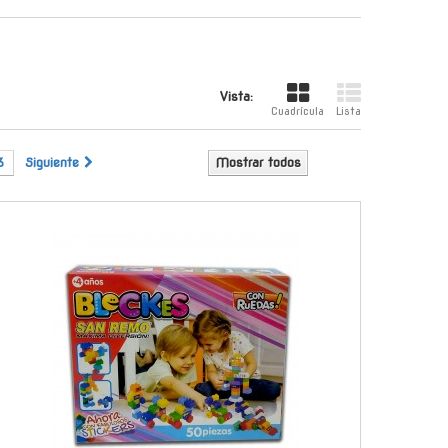
Vista:
Cuadrícula
Lista
3
Siguiente
Mostrar todos
-