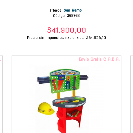
Marca
:
San Remo
Código:
368768
$41.900,00
Precio sin impuestos nacionales: $34.628,10
.
Envío Gratis C.A.B.A.