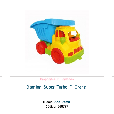
-
.
Disponible: 6 unidades
Camion Super Turbo A Granel
Marca
:
San Remo
Código:
368777