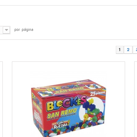
por página
1
2
-
-