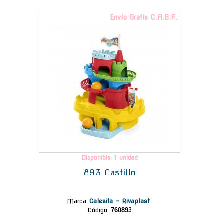
Envío Gratis C.A.B.A.
Disponible: 1 unidad
893 Castillo
Marca
:
Calesita - Rivaplast
Código:
760893