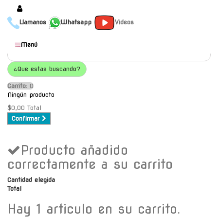
Llamanos
Whatsapp
Videos
Productos
Menú
Populares
¿Que estas buscando?
Categorías
Carrito:
O
Marcas
Ningún producto
Mayoristas
$0,00
Total
Confirmar
Contacto
Producto añadido
-
Envío gratis a C.A.B.A. a
correctamente a su carrito
partir de $30000
Cantidad elegida
Total
Hay 1 articulo en su carrito.